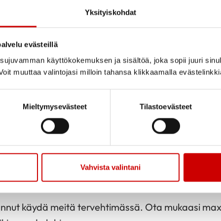
Yksityiskohdat
2024
Jaa sivu
Jaa Whatsapp
Jaa Fa
.2024
alvelu evästeillä
udun Sydänyhdistyksen pikkujoulua Tupaswillassa (
ujuvamman käyttökokemuksen ja sisältöä, joka sopii juuri sinul
.10.2024 klo 18 alkaen.
oit muuttaa valintojasi milloin tahansa klikkaamalla evästelinkk
nlaulujen rytmittämä hupaelma vanhapiikasisarust
misestä. Käsikirjoitus ja ohjaus: Anna-Maija Ojansiv
Mieltymysevästeet
Tilastoevästeet
 Ojansivu. Ohjelman kesto n. 40 min.
la noutopöydästä: raikas salaattipöytä, talon ruisleip
 sekä jälkiruokakahvi kääretortun kera. Ruokailu 
Vahvista valintani
saa hupaelman.
vannut käydä meitä tervehtimässä. Ota mukaasi max