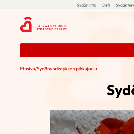
Sydänliitto
Defi
Sydänturv
Etusivu
/
Sydänyhdistyksen pikkujoulu
Syd