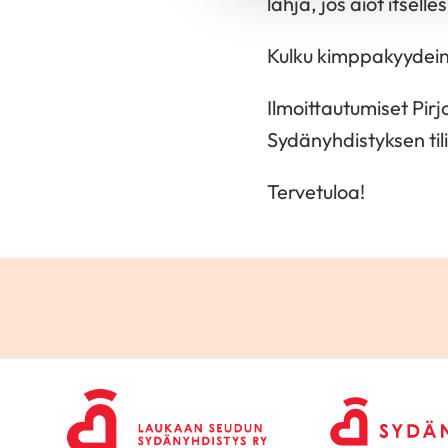
lahja, jos aiot itsell
Kulku kimppakyydein
Ilmoittautumiset Pir
Sydänyhdistyksen til
Tervetuloa!