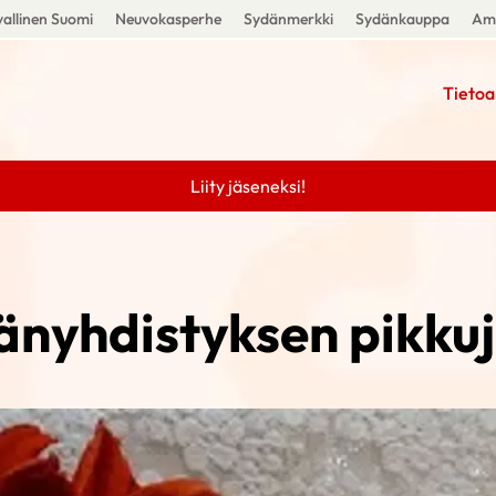
allinen Suomi
Neuvokasperhe
Sydänmerkki
Sydänkauppa
Amm
Tietoa
Liity jäseneksi!
änyhdistyksen pikkuj