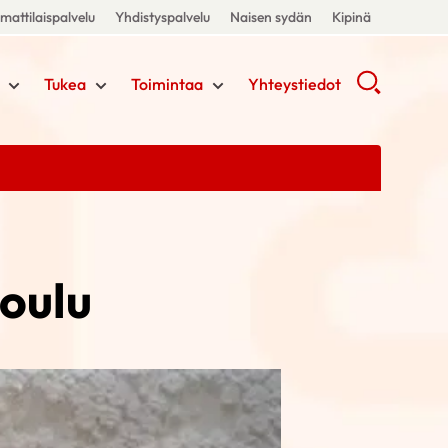
attilaispalvelu
Yhdistyspalvelu
Naisen sydän
Kipinä
Tukea
Toimintaa
Yhteystiedot
oulu