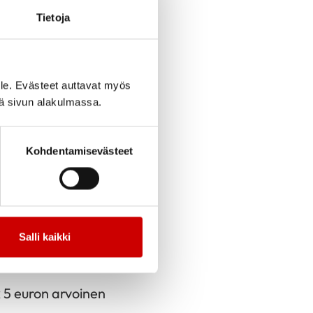
Tietoja
cebook
Jaa Twitter
Jaa Linkedin
Jaa Email
Jaa Print
os. Ränssintie 4,
le. Evästeet auttavat myös
iä sivun alakulmassa.
en Kertun ja Tertun
u, rooleissa: Marja
Kohdentamisevästeet
ää, karjalanpaistia,
maksaa 25€/hlö.
Salli kaikki
 5 euron arvoinen