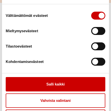
Suostumuksen valinta
Välttämättömät evästeet
Mieltymysevästeet
Tilastoevästeet
Link to facebook
Link to instagram
Link to youtube
Link to twitter
Kohdentamisevästeet
Tietoa
Tukea
Uutiset
Kuntoutus
Vertaistuki
Salli kaikki
Toimintaa
Yhteystiedot
Tapahtumakalenteri
Vahvista valintani
Liity jäseneksi