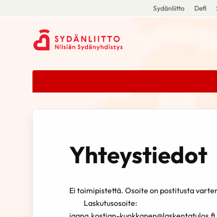
Sydänliitto
Defi
Yhteystiedot
Ei toimipistettä. Osoite on
Laskutusosoite:
jaana.kostian-kuokkanen@laskentatulos.fi