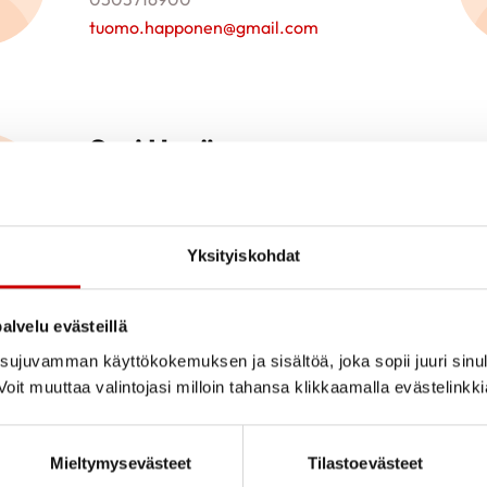
tuomo.happonen@gmail.com
Sari Hyvönen
Yhdistyksen hallitus
0504993302
hyvonensa@gmail.com
Yksityiskohdat
alvelu evästeillä
Jouni Kainulainen
ujuvamman käyttökokemuksen ja sisältöä, joka sopii juuri sinul
oit muuttaa valintojasi milloin tahansa klikkaamalla evästelinkk
Yhdistyksen puheenjohtaja
0400426001
jouni.kainulainen1@gmail.com
Mieltymysevästeet
Tilastoevästeet