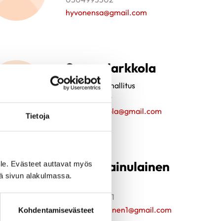
hyvonensa@gmail.com
Seppo Jarkkola
Yhdistyksen hallitus
0445997029
seppo.jarkkola@gmail.com
Tietoja
Jouni Kainulainen
le. Evästeet auttavat myös
iä sivun alakulmassa.
Piirihallitus
0400426001
jouni.kainulainen1@gmail.com
Kohdentamisevästeet