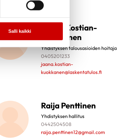
Jaana Kostian-
Salli kaikki
Kuokkanen
Yhdistyksen talousasioiden hoitaja
0405201233
jaana.kostian-
kuokkanen@laskentatulos.fi
Raija Penttinen
Yhdistyksen hallitus
0442504508
raija.penttinen12@gmail.com