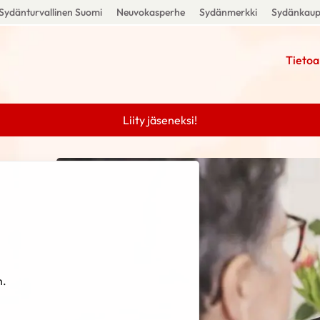
Sydänturvallinen Suomi
Neuvokasperhe
Sydänmerkki
Sydänkau
Tietoa
Liity jäseneksi!
 postitusta varten.