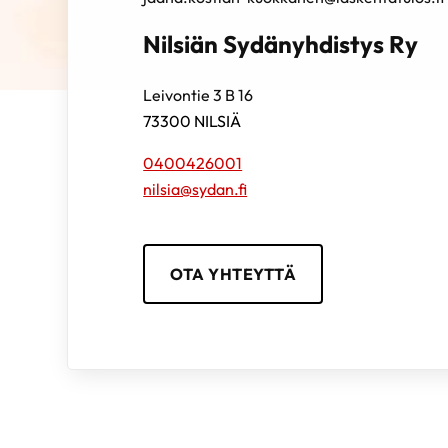
Nilsiän Sydänyhdistys Ry
Leivontie 3 B 16
73300
NILSIÄ
0400426001
nilsia@sydan.fi
OTA YHTEYTTÄ