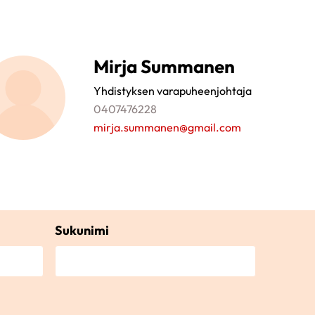
Mirja Summanen
Yhdistyksen varapuheenjohtaja
0407476228
mirja.summanen@gmail.com
Sukunimi