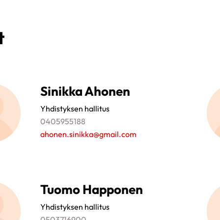
t
Sinikka Ahonen
Yhdistyksen hallitus
0405955188
ahonen.sinikka@gmail.com
Tuomo Happonen
Yhdistyksen hallitus
0503716900