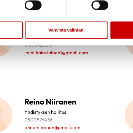
Jouni Kainulainen
Vahvista valintani
Yhdistyksen jäsenasioiden hoitaja
0400426001
jouni.kainulainen1@gmail.com
Reino Niiranen
Yhdistyksen hallitus
0500576436
reino.niiranen@gmail.com