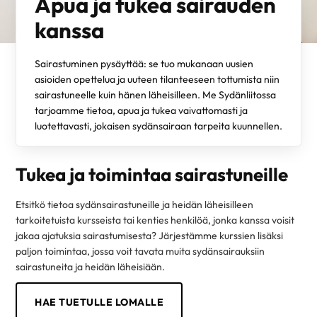
Apua ja tukea sairauden
kanssa
Sairastuminen pysäyttää: se tuo mukanaan uusien
asioiden opettelua ja uuteen tilanteeseen tottumista niin
sairastuneelle kuin hänen läheisilleen. Me Sydänliitossa
tarjoamme tietoa, apua ja tukea vaivattomasti ja
luotettavasti, jokaisen sydänsairaan tarpeita kuunnellen.
Tukea ja toimintaa sairastuneille
Etsitkö tietoa sydänsairastuneille ja heidän läheisilleen
tarkoitetuista kursseista tai kenties henkilöä, jonka kanssa voisit
jakaa ajatuksia sairastumisesta? Järjestämme kurssien lisäksi
paljon toimintaa, jossa voit tavata muita sydänsairauksiin
sairastuneita ja heidän läheisiään.
HAE TUETULLE LOMALLE