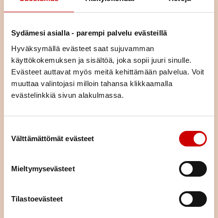
elämäntilanteessa olevia ja jakamaan kokemuksia yhdessä
tekemisen ja oppimisen kautta.
Osa kursseista on teemallisia kursseja, joissa käsitellään yhtä
Sydämesi asialla - parempi palvelu evästeillä
asiaa (esim. liikunta, ravitsemus, mielenhyvinvointi tai parisuhde).
Hyväksymällä evästeet saat sujuvamman
Voit tulla kurssille yksin tai yhdessä puolisosi tai läheisesi kanssa.
käyttökokemuksen ja sisältöä, joka sopii juuri sinulle.
Kurssimme ovat osallistujille maksuttomia. Voit hakeutua kaikille
kursseille asuinpaikastasi riippumatta.
Evästeet auttavat myös meitä kehittämään palvelua. Voit
muuttaa valintojasi milloin tahansa klikkaamalla
evästelinkkiä sivun alakulmassa.
KURSSIKALENTERI
Suostumuksen valinta
Välttämättömät evästeet
Mieltymysevästeet
Tilastoevästeet