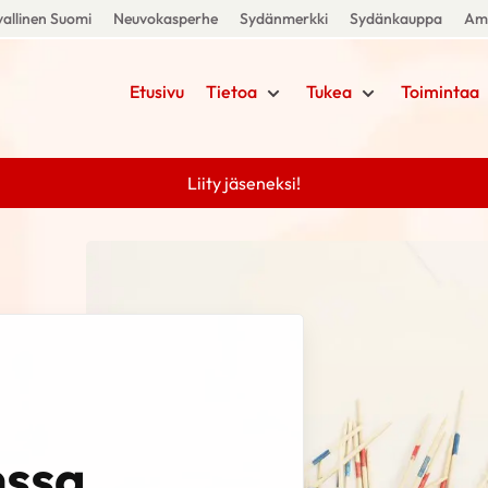
allinen Suomi
Neuvokasperhe
Sydänmerkki
Sydänkauppa
Amm
Etusivu
Tietoa
Tukea
Toimintaa
Liity jäseneksi!
nssa