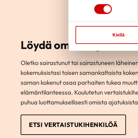
Kiellä
Löydä oma tukijasi
Oletko sairastunut tai sairastuneen läheinen
kokemuksistasi toisen samankaltaista koke
saman kokenut osaa parhaiten tukea muut
elämäntilanteessa. Koulutetun vertaistukihe
puhua luottamuksellisesti omista ajatuksistas
ETSI VERTAISTUKIHENKILÖÄ