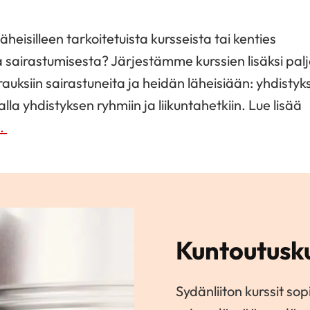
äheisilleen tarkoitetuista kursseista tai kenties
ia sairastumisesta? Järjestämme kurssien lisäksi pal
auksiin sairastuneita ja heidän läheisiään: yhdistyk
la yhdistyksen ryhmiin ja liikuntahetkiin. Lue lisää
a.
Kuntoutusku
Sydänliiton kurssit sopi