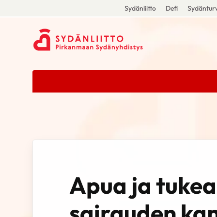
Sydänliitto
Defi
Sydänturv
Apua ja tukea
sairauden ka