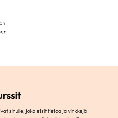
jon
sen
rssit
vat sinulle, joka etsit tietoa ja vinkkejä