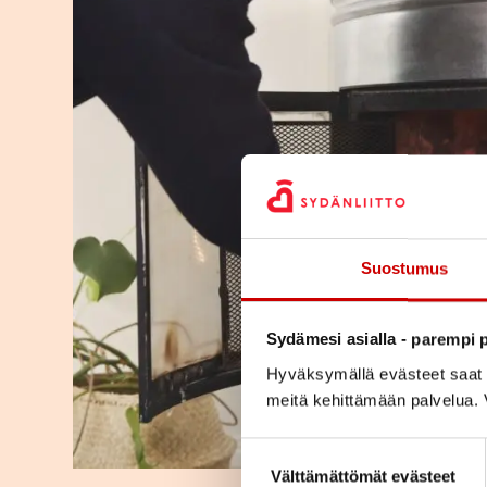
Suostumus
Sydämesi asialla - parempi p
Hyväksymällä evästeet saat s
meitä kehittämään palvelua. V
Suostumuksen valinta
Välttämättömät evästeet