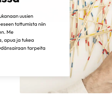
mukanaan uusien
eeseen tottumista niin
een. Me
, apua ja tukea
 sydänsairaan tarpeita