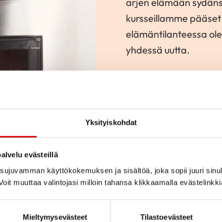
arjen elämään sydäns
kursseillamme pääse
elämäntilanteessa ol
yhdessä uutta.
Osa kursseista on teem
asiaa (esim. liikunta, 
Voit tulla kurssille yks
Yksityiskohdat
Kurssimme ovat maksutt
asuinpaikastasi riipp
alvelu evästeillä
ujuvamman käyttökokemuksen ja sisältöä, joka sopii juuri sinul
SYDÄNLIITON K
oit muuttaa valintojasi milloin tahansa klikkaamalla evästelinkk
Mieltymysevästeet
Tilastoevästeet