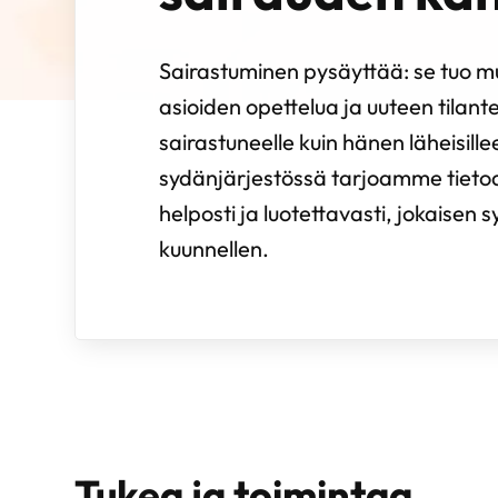
Sairastuminen pysäyttää: se tuo 
asioiden opettelua ja uuteen tilant
sairastuneelle kuin hänen läheisill
sydänjärjestössä tarjoamme tietoa
helposti ja luotettavasti, jokaisen
kuunnellen.
Tukea ja toimintaa