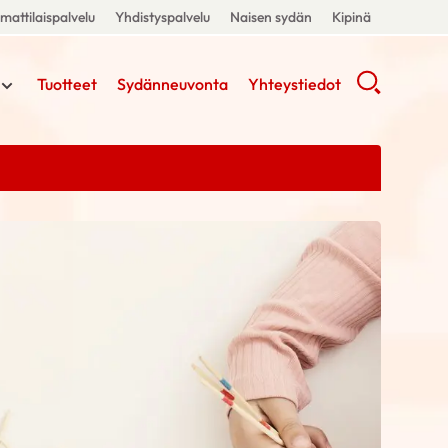
attilaispalvelu
Yhdistyspalvelu
Naisen sydän
Kipinä
Tuotteet
Sydänneuvonta
Yhteystiedot