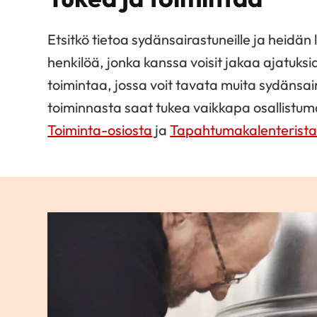
Etsitkö tietoa sydänsairastuneille ja heidän l
henkilöä, jonka kanssa voisit jakaa ajatuks
toimintaa, jossa voit tavata muita sydänsair
toiminnasta saat tukea vaikkapa osallistumal
Toiminta-osiosta
ja
Tapahtumakalenterist