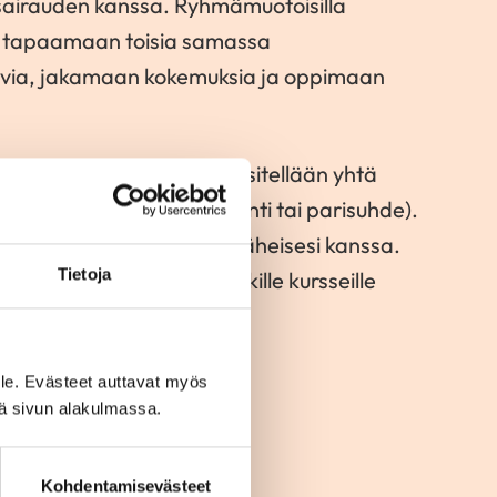
airauden kanssa. Ryhmämuotoisilla
t tapaamaan toisia samassa
evia, jakamaan kokemuksia ja oppimaan
allisia kursseja, joissa käsitellään yhtä
ravitsemus, mielenhyvinvointi tai parisuhde).
in tai yhdessä puolisosi tai läheisesi kanssa.
Tietoja
omia. Voit hakeutua kaikille kursseille
umatta.
le. Evästeet auttavat myös
UNTOUTUSKURSSIT
iä sivun alakulmassa.
Kohdentamisevästeet