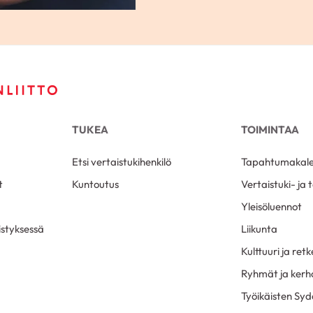
TUKEA
TOIMINTAA
Etsi vertaistukihenkilö
Tapahtumakale
t
Kuntoutus
Vertaistuki- ja
Yleisöluennot
styksessä
Liikunta
Kulttuuri ja retk
Ryhmät ja kerh
Työikäisten Syd