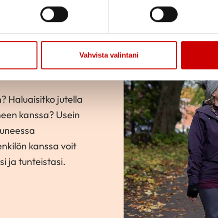
Vahvista valintani
? Haluaisitko jutella
neen kanssa? Usein
tuneessa
nkilön kanssa voit
i ja tunteistasi.