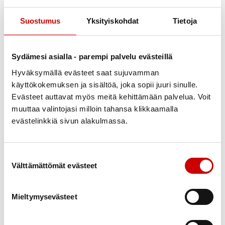
säästöjä. Haluamme jatkossakin tehdä
Suostumus
Yksityiskohdat
Tietoja
merkityksellistä työtä ihmisten hyvinvoinnin puolesta.
Pirkanmaan Sydänyhdistys tukee sydänsairauteen
Sydämesi asialla - parempi palvelu evästeillä
sairastuneiden ja heidän läheistensä arkea mm.
Hyväksymällä evästeet saat sujuvamman
asiantuntijaluennoilla, vertaistuki- ja liikuntaryhmillä,
käyttökokemuksen ja sisältöä, joka sopii juuri sinulle.
terveydenhoitajan sydänneuvonnalla ja yhdessäolon
Evästeet auttavat myös meitä kehittämään palvelua. Voit
hetkillä esimerkiksi kulttuurin parissa. Tarjoamme
muuttaa valintojasi milloin tahansa klikkaamalla
kaikille sydänterveydestään kiinnostuneille tietoa ja
evästelinkkiä sivun alakulmassa.
tukea matalalla kynnyksellä.
Suostumuksen valinta
Osana kampanjaa kirjoitimme jutun Tampereen
Välttämättömät evästeet
Liikkuva Sydän -kävelyryhmästä ja sen tärkeydestä
osallistujille. Juuri tämänkaltaista matalan kynnyksen
Mieltymysevästeet
toimintaa pyrimme järjestämään.
Lue täältä juttu Liikkuva Sydän -kävelyryhmän