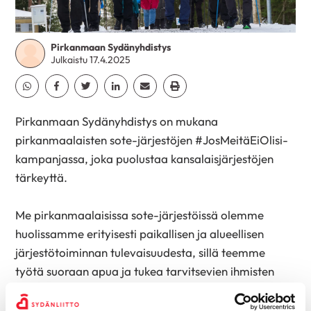
Pirkanmaan Sydänyhdistys
Julkaistu 17.4.2025
Jaa Whatsapp
Jaa Facebook
Jaa Twitter
Jaa Linkedin
Jaa Email
Jaa Print
Pirkanmaan Sydänyhdistys on mukana
pirkanmaalaisten sote-järjestöjen
#JosMeitäEiOlisi
-
kampanjassa, joka puolustaa kansalaisjärjestöjen
tärkeyttä.
Me pirkanmaalaisissa sote-järjestöissä olemme
huolissamme erityisesti paikallisen ja alueellisen
järjestötoiminnan tulevaisuudesta, sillä teemme
työtä suoraan apua ja tukea tarvitsevien ihmisten
kanssa. Vetoamme päättäjiin, että
kansalaisjärjestöjen avustusleikkaukset eivät ole