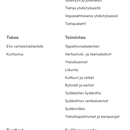
Tietoa yhdistyksestä
Vapaaehtoisena yhdistyksessä
Tietopaketit
Tukea
Toimintaa
Etsi vertaistukihenkilö
Tapahtumakalenteri
Kuntoutus
Vertaistuki- ja teemakahvit
Yleisöluennot
Liikunta
Kulttuuri ja retket
Ryhmät ja kerhot
Työikäisten Sydänilta
Sydänliiton verkkoluennot
Sydänviikko
Yleisötapahtumat ja kampanjat