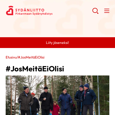
Liity jäseneksi!
Etusivu
/
#JosMeitäEiOlisi
#JosMeitäEiOlisi