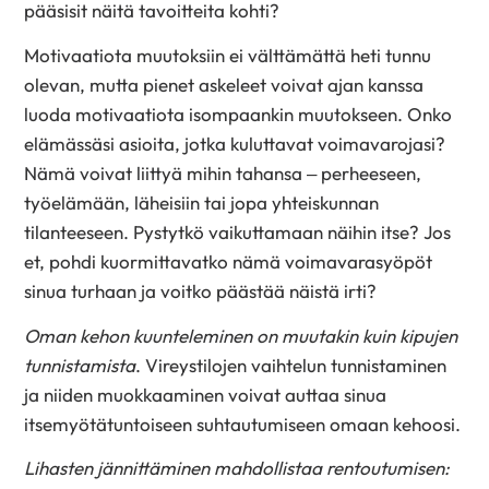
pääsisit näitä tavoitteita kohti?
Motivaatiota muutoksiin ei välttämättä heti tunnu
olevan, mutta pienet askeleet voivat ajan kanssa
luoda motivaatiota isompaankin muutokseen. Onko
elämässäsi asioita, jotka kuluttavat voimavarojasi?
Nämä voivat liittyä mihin tahansa – perheeseen,
työelämään, läheisiin tai jopa yhteiskunnan
tilanteeseen. Pystytkö vaikuttamaan näihin itse? Jos
et, pohdi kuormittavatko nämä voimavarasyöpöt
sinua turhaan ja voitko päästää näistä irti?
Oman kehon kuunteleminen on muutakin kuin kipujen
tunnistamista
. Vireystilojen vaihtelun tunnistaminen
ja niiden muokkaaminen voivat auttaa sinua
itsemyötätuntoiseen suhtautumiseen omaan kehoosi.
Lihasten jännittäminen mahdollistaa rentoutumisen: