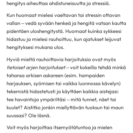
hengitys aiheuttaa ahdistuneisuutta ja stressiä.
Kun huomaat mielesi vaeltavan tai stressin ottavan
vallan – vedä syvään henkeä ja hengitä vatsan kautta
pidentäen uloshengitystä. Huomaat kuinka sykkeesi
hidastuu ja mielesi rauhoittuu, kun ajatukset leijuvat
hengityksesi mukana ulos.
Hyviä mieltä rauhoittavia harjoituksia ovat myös
tietoiset arjen harjoitukset
– voit kokeilla tehdä minkä
tahansa arkisen askareen (esim. hampaiden
harjauksen, syömisen tai vaikka luonnossa kävelyn)
tekemistä hidastetusti ja käyttäen kaikkia aistejasi:
tee havaintoja ympäriltäsi – mitä tunnet, näet tai
kuulet? Aistitko jonkin miellyttävän tuoksun tai maun
suussasi? Ole läsnä.
Voit myös harjoittaa itsemyötätuntoa ja mielen