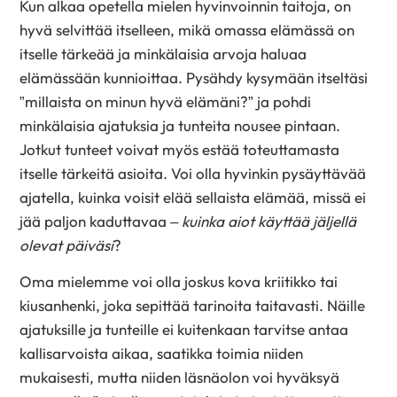
Kun alkaa opetella mielen hyvinvoinnin taitoja, on
hyvä selvittää itselleen, mikä omassa elämässä on
itselle tärkeää ja minkälaisia arvoja haluaa
elämässään kunnioittaa. Pysähdy kysymään itseltäsi
”millaista on minun hyvä elämäni?” ja pohdi
minkälaisia ajatuksia ja tunteita nousee pintaan.
Jotkut tunteet voivat myös estää toteuttamasta
itselle tärkeitä asioita. Voi olla hyvinkin pysäyttävää
ajatella, kuinka voisit elää sellaista elämää, missä ei
jää paljon kaduttavaa –
kuinka aiot käyttää jäljellä
olevat päiväsi
?
Oma mielemme voi olla joskus kova kriitikko tai
kiusanhenki, joka sepittää tarinoita taitavasti. Näille
ajatuksille ja tunteille ei kuitenkaan tarvitse antaa
kallisarvoista aikaa, saatikka toimia niiden
mukaisesti, mutta niiden läsnäolon voi hyväksyä