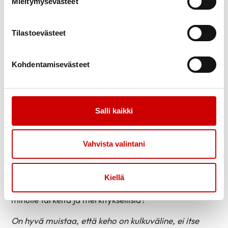
Mieltymysevästeet
Myötätuntoa keholle
Kehon ja mielen hyvinvoinnin silta on joustavuudessa.
Tilastoevästeet
Jos mieli ei ole joustava ja asettaa itselleen paljon
kieltoja, ehdottomuuksia tai pakkoja, tulee näiden
Kohdentamisevästeet
mukana ahdistusta, jonka voi kokea koko kehossaan
esimerkiksi hengityksessä tai lihasjännityksenä. Kehon
joustavuus on oleellisen tärkeää sillä se on osa
fyysistä kuntoa ja kehon kykyä palautua.
Salli kaikki
Hyvinvoiva keho kuuluu meille kaikille ja voimme
Vahvista valintani
yksilöinä lähteä liikkeelle juuri siitä tilanteesta missä
olemme. Mitkä ovat niitä asioita, joita minä voin
tehdä oman hyvinvoivan kehoni hyväksi? Mitä
Kiellä
suuntaa kohti haluan edetä? Mitkä asiat ja teot ovat
minulle tärkeitä ja merkityksellisiä?
On hyvä muistaa, että keho on kulkuväline, ei itse