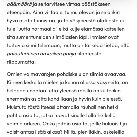
päämäärä
ja se tarvitsee virtaa päästäkseen
eteenpäin. Aina virtaa ei tunnu olevan ja se onkin
hyvä osata tunnistaa, jotta väsyneestä olotilasta ei
tule ”uutta normaalia” eikä kulje elämässä katsellen
sitä sumentuneiden silmälasien läpi. Ihmiset ovat
taitavia sinnittelemään, mutta on tärkeää tietää, että
palautuminen on kaiken pohja
tilanteesta
riippumatta.
Omien voimavarojen pohdiskelu on silmiä avaavaa.
Kiireen keskellä mielen ja kehon ollessa väsyneitä, on
helppoa unohtaa, että yleensä meillä on kuitenkin
enemmän asioita kohdillaan ja hyvin kuin pielessä.
Muistuta tästä itseäsi ottamalla rauhallinen hetki
pohtia asioita, jotka tuovat sinulle tällä hetkellä
voimia arkeen. Onko joitain asioita, joille haluaisit ja
voisit antaa lisää aikaa? Millä, pienilläkin, askeleilla