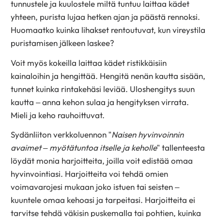
tunnustele ja kuulostele miltä tuntuu laittaa kädet
yhteen, purista lujaa hetken ajan ja päästä rennoksi.
Huomaatko kuinka lihakset rentoutuvat, kun vireystila
puristamisen jälkeen laskee?
Voit myös kokeilla laittaa kädet ristikkäisiin
kainaloihin ja hengittää. Hengitä nenän kautta sisään,
tunnet kuinka rintakehäsi leviää. Uloshengitys suun
kautta – anna kehon sulaa ja hengityksen virrata.
Mieli ja keho rauhoittuvat.
Sydänliiton verkkoluennon ”
Naisen hyvinvoinnin
avaimet – myötätuntoa itselle ja keholle
” tallenteesta
löydät monia harjoitteita, joilla voit edistää omaa
hyvinvointiasi. Harjoitteita voi tehdä omien
voimavarojesi mukaan joko istuen tai seisten –
kuuntele omaa kehoasi ja tarpeitasi. Harjoitteita ei
tarvitse tehdä väkisin puskemalla tai pohtien, kuinka