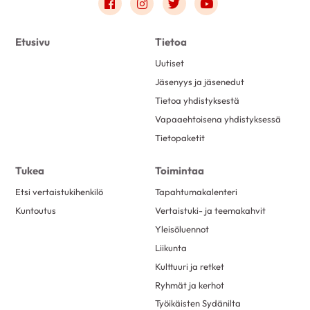
Link to facebook
Link to instagram
Link to twitter
Link to youtube
Etusivu
Tietoa
Uutiset
Jäsenyys ja jäsenedut
Tietoa yhdistyksestä
Vapaaehtoisena yhdistyksessä
Tietopaketit
Tukea
Toimintaa
Etsi vertaistukihenkilö
Tapahtumakalenteri
Kuntoutus
Vertaistuki- ja teemakahvit
Yleisöluennot
Liikunta
Kulttuuri ja retket
Ryhmät ja kerhot
Työikäisten Sydänilta