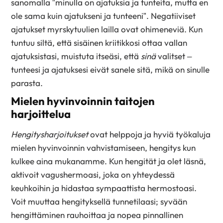
sanomalla ”minulla on ajatuksia ja tunteita, mutta en
ole sama kuin ajatukseni ja tunteeni”. Negatiiviset
ajatukset myrskytuulien lailla ovat ohimeneviä. Kun
tuntuu siltä, että sisäinen kriitikkosi ottaa vallan
ajatuksistasi, muistuta itseäsi, että
sinä
valitset –
tunteesi ja ajatuksesi eivät sanele sitä, mikä on sinulle
parasta.
Mielen hyvinvoinnin taitojen
harjoittelua
Hengitysharjoitukset
ovat helppoja ja hyviä työkaluja
mielen hyvinvoinnin vahvistamiseen, hengitys kun
kulkee aina mukanamme. Kun hengität ja olet läsnä,
aktivoit vagushermoasi, joka on yhteydessä
keuhkoihin ja hidastaa sympaattista hermostoasi.
Voit muuttaa hengityksellä tunnetilaasi; syvään
hengittäminen rauhoittaa ja nopea pinnallinen