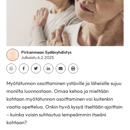
Pirkanmaan Sydänyhdistys
Julkaistu 6.2.2025
Jaa Whatsapp
Jaa Facebook
Jaa Twitter
Jaa Linkedin
Jaa Email
Jaa Print
Myötätunnon osoittaminen ystäville ja läheisille sujuu
monilta luonnostaan. Omaa kehoa ja mieltään
kohtaan myötätunnon osoittaminen voi kuitenkin
vaatia opettelua. Onkin hyvä kysyä itseltään ajoittain
– kuinka voisin suhtautua lempeämmin itseäni
kohtaan?