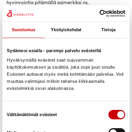
hyvinvointia pitämällä esimerkiksi ns.
kiitollisuuspäiväkirjaa
. Kirjoita päivän päätteeksi ylös
3–5 asiaa, joista olet kyseisenä päivänä ollut
kiitollinen. Näiden asioiden ei tarvitse olla suuria tai
Suostumus
Yksityiskohdat
Tietoja
mahtipontisia – pienet arkisetkin asiat ansaitsevat
kiitollisuutta, kuten esimerkiksi ”olen kiitollinen, että
kumppanini laittoi tänään minulle hyvää ravitsevaa
Sydämesi asialla - parempi palvelu evästeillä
ruokaa” tai ”olen kiitollinen, että jaksoin tänään
Hyväksymällä evästeet saat sujuvamman
kävellä töissä rappuset ylös hissin sijaan”.
käyttökokemuksen ja sisältöä, joka sopii juuri sinulle.
Evästeet auttavat myös meitä kehittämään palvelua. Voit
Tutkitusti vaikutuksen saavuttamiseksi erilaisia
muuttaa valintojasi milloin tahansa klikkaamalla
läsnäolo- tai mielenhyvinvoinnin harjoituksia voi
evästelinkkiä sivun alakulmassa.
tehdä aluksi esim. vain minuutin kerrallaan
muutaman kerran päivässä. Kun harjoituksien
Suostumuksen valinta
määrää kasvattaa noin 15 minuuttiin päivässä, alkaa
Välttämättömät evästeet
varmasti huomaamaan niiden positiivisia
vaikutuksia.