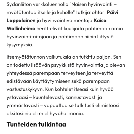
Sydänliiton verkkoluennolla ”Naisen hyvinvointi –
myötätuntoa itselle ja keholle” tutkijatohtori
Päivi
Lappalainen
ja hyvinvointivalmentaja
Kaisa
Wallinheimo
herättelivät kuulijoita pohtimaan omia
hyvinvointitaitojaan ja pohtimaan niihin liittyviä
kysymyksiä.
Itsemyötätunnon vaikutuksia on tutkittu paljon. Sen
on todettu lisäävän psyykkistä hyvinvointia ja olevan
yhteydessä parempaan terveyteen ja terveyttä
edistävään käyttäytymiseen sekä parempaan
vastustuskykyyn. Kun kohtelet itseäsi kuin hyvää
ystävääsi – kuuntelevasti, kannustavasti ja
ymmärtävästi – vapauttaa se tutkitusti elimistöösi
oksitosiinia eli mielihyvähormonia.
Tunteiden tulkintaa