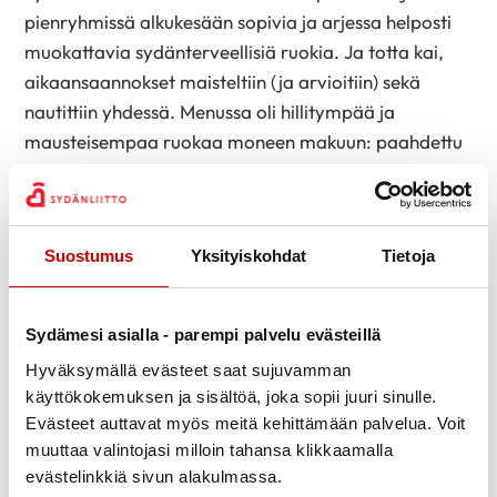
pienryhmissä alkukesään sopivia ja arjessa helposti
muokattavia sydänterveellisiä ruokia. Ja totta kai,
aikaansaannokset maisteltiin (ja arvioitiin) sekä
nautittiin yhdessä. Menussa oli hillitympää ja
mausteisempaa ruokaa moneen makuun: paahdettu
kesäkurpitsakeitto, villiyrteillä höystetty salaatti,
kalavokki kirjolohesta, tofukorma, rapsakka
kvinoasalaatti (paahdetulla kvinoalla, vihreillä
Suostumus
Yksityiskohdat
Tietoja
linsseillä ja siemenillä) ja Sydänmerkin raparperi-
mansikkavispipuuro. Ruokakursseilla yksi bonus on
se, että saa vinkkejä muilta osallistujilta ja huomaa,
Sydämesi asialla - parempi palvelu evästeillä
että saman asian voi tehdä yllättävän monella eri
Hyväksymällä evästeet saat sujuvamman
tavalla.
käyttökokemuksen ja sisältöä, joka sopii juuri sinulle.
Evästeet auttavat myös meitä kehittämään palvelua. Voit
Emme unohtaneet liikuntaa ja sen tuomia yhdessä
muuttaa valintojasi milloin tahansa klikkaamalla
olon hetkiä Sydänviikollakaan. Vaikka Valkeakoskella
evästelinkkiä sivun alakulmassa.
satoi vettä melkoisen runsaasti juuri kulttuurikävelyn