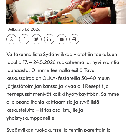
Julkaistu 1.6.2026
Jaa Whatsapp
Jaa Facebook
Jaa Twitter
Jaa Linkedin
Jaa Email
Jaa Print
Valtakunnallista Sydänviikkoa vietettiin toukokuun
lopulla 17. – 24.5.2026 ruokateemalla: hyvinvointia
lounaasta. Olimme teemalla esillä Tays
keskussairaalan OLKA-festareilla 30–40 muun
järjestötoimijan kanssa ja kivaa oli! Reseptit ja
hernepussit menivät kaikki hyötykäyttöön! Saimme
olla osana ihania kohtaamisia ja syvällisiä
keskusteluita – kiitos osallistujille ja
yhdistyskumppaneille.
Sydänviikon ruokakursseilla tehtiin pareittain ja