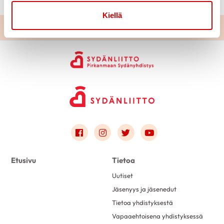
Kiellä
Link to facebook
Link to instagram
Link to twitter
Link to youtube
Etusivu
Tietoa
Uutiset
Jäsenyys ja jäsenedut
Tietoa yhdistyksestä
Vapaaehtoisena yhdistyksessä