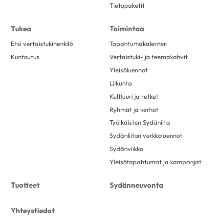
Tietopaketit
Tukea
Toimintaa
Etsi vertaistukihenkilö
Tapahtumakalenteri
Kuntoutus
Vertaistuki- ja teemakahvit
Yleisöluennot
Liikunta
Kulttuuri ja retket
Ryhmät ja kerhot
Työikäisten Sydänilta
Sydänliiton verkkoluennot
Sydänviikko
Yleisötapahtumat ja kampanjat
Tuotteet
Sydänneuvonta
Yhteystiedot