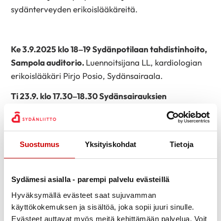
sydänterveyden erikoislääkäreitä.
Ke 3.9.2025 klo 18–19 Sydänpotilaan tahdistinhoito,
Sampola auditorio.
Luennoitsijana LL, kardiologian
erikoislääkäri Pirjo Posio, Sydänsairaala.
Ti 23.9. klo 17.30–18.30 Sydänsairauksien
perinnöllisyys, Kulttuurikeskus Luova – Valkeakoski.
Luennoitsijana LL, kardiologian erikoislääkäri Mary
Vaarpu, Sydänsairaala.
Suostumus
Yksityiskohdat
Tietoja
Ti 30.9.2025 klo 18–19 Kohonnut kolesteroli
–
valtimoiden salakavala vihollinen, Sampola
Sydämesi asialla - parempi palvelu evästeillä
auditorio.
Luennoitsijana LT, sisätautien ja
Hyväksymällä evästeet saat sujuvamman
kardiologian erikoislääkäri Hanna Pohjantähti,
käyttökokemuksen ja sisältöä, joka sopii juuri sinulle.
Sydänsairaala.
Evästeet auttavat myös meitä kehittämään palvelua. Voit