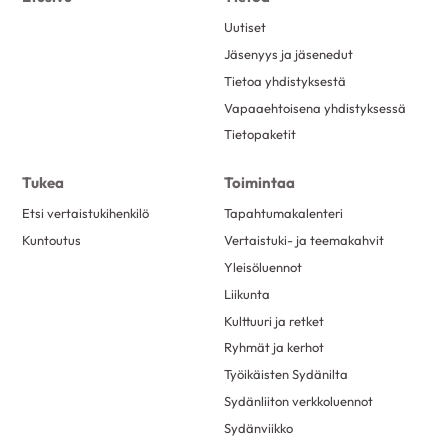
Uutiset
Jäsenyys ja jäsenedut
Tietoa yhdistyksestä
Vapaaehtoisena yhdistyksessä
Tietopaketit
Tukea
Toimintaa
Etsi vertaistukihenkilö
Tapahtumakalenteri
Kuntoutus
Vertaistuki- ja teemakahvit
Yleisöluennot
Liikunta
Kulttuuri ja retket
Ryhmät ja kerhot
Työikäisten Sydänilta
Sydänliiton verkkoluennot
Sydänviikko