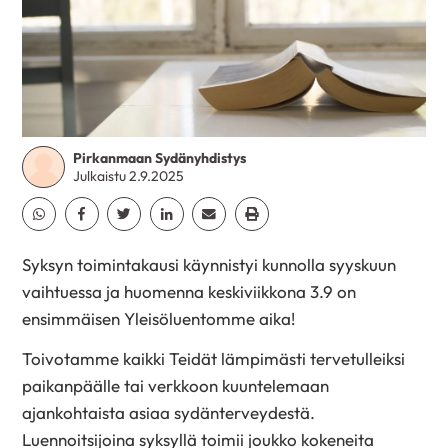
Pirkanmaan Sydänyhdistys
Julkaistu 2.9.2025
Jaa Whatsapp
Jaa Facebook
Jaa Twitter
Jaa Linkedin
Jaa Email
Jaa Print
Syksyn toimintakausi käynnistyi kunnolla syyskuun
vaihtuessa ja huomenna keskiviikkona 3.9 on
ensimmäisen Yleisöluentomme aika!
Toivotamme kaikki Teidät lämpimästi tervetulleiksi
paikanpäälle tai verkkoon kuuntelemaan
ajankohtaista asiaa sydänterveydestä.
Luennoitsijoina syksyllä toimii joukko kokeneita