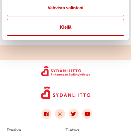
Yleisöluennot
Vahvista valintani
This content requires cookies.
Kiellä
Change cookie settings
Link to facebook
Link to instagram
Link to twitter
Link to youtube
Etusivu
Tietoa