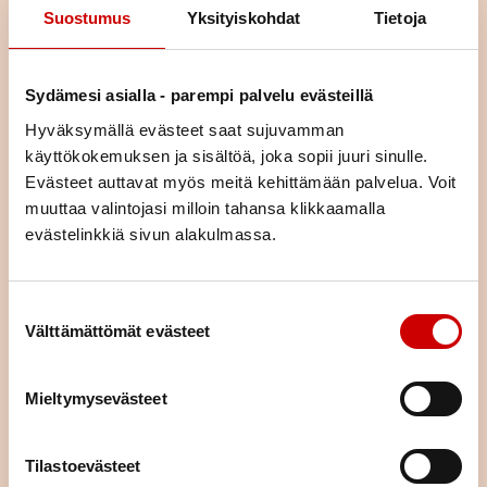
Suostumus
Yksityiskohdat
Tietoja
Sydämesi asialla - parempi palvelu evästeillä
Hyväksymällä evästeet saat sujuvamman
käyttökokemuksen ja sisältöä, joka sopii juuri sinulle.
Evästeet auttavat myös meitä kehittämään palvelua. Voit
muuttaa valintojasi milloin tahansa klikkaamalla
Liity jäseneksi
evästelinkkiä sivun alakulmassa.
Jäsenenä olet osa suurta sydänyhteisöä. Jäsenenä tuet
paikallista, alueellista ja valtakunnallista sydäntyötä.
Suostumuksen valinta
Järjestämme yhdessä alueemme piirin kanssa toimintaa,
Välttämättömät evästeet
tarjoamme mahdollisuuden kokemusten jakamiseen sekä
annamme vertaistukea. Liittymällä jäseneksi saat neljä kertaa
vuodessa ilmestyvän laadukkaan Sydän-lehden, joka tarjoaa
Mieltymysevästeet
ajankohtaista tietoa sydänterveydestä.
LIITY JÄSENEKSI
Tilastoevästeet