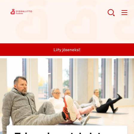
Liity jäseneksi!