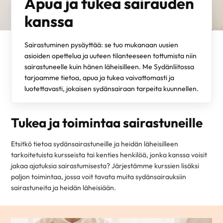
Apua ja tukea sairauden
kanssa
Sairastuminen pysäyttää: se tuo mukanaan uusien
asioiden opettelua ja uuteen tilanteeseen tottumista niin
sairastuneelle kuin hänen läheisilleen. Me Sydänliitossa
tarjoamme tietoa, apua ja tukea vaivattomasti ja
luotettavasti, jokaisen sydänsairaan tarpeita kuunnellen.
Tukea ja toimintaa sairastuneille
Etsitkö tietoa sydänsairastuneille ja heidän läheisilleen
tarkoitetuista kursseista tai kenties henkilöä, jonka kanssa voisit
jakaa ajatuksia sairastumisesta? Järjestämme kurssien lisäksi
paljon toimintaa, jossa voit tavata muita sydänsairauksiin
sairastuneita ja heidän läheisiään.