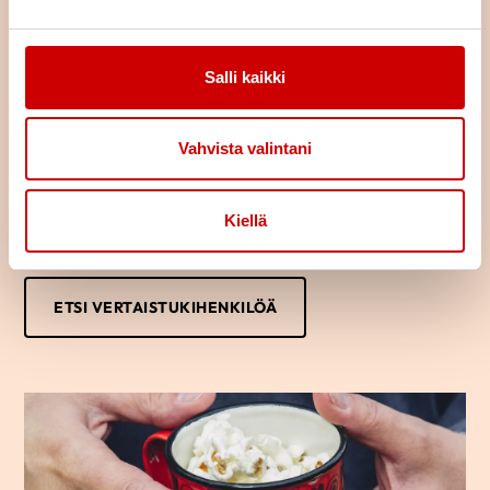
Löydä oma tukijasi
Salli kaikki
Oletko sairastunut tai sairastuneen läheinen? Haluaisitko jutella
kokemuksistasi toisen samankaltaista kokeneen kanssa?
Vertaistukihenkilön kanssa voi puhua luottamuksella omista
Vahvista valintani
ajatuksista ja tunteista.
Usein saman kokenut osaa parhaiten tukea sydänsairastunutta
Kiellä
tai hänen läheistään ja auttaa jaksamaan arjessa. Kuka vaan voi
ottaa yhteyttä vertaistukihenkilöön.
ETSI VERTAISTUKIHENKILÖÄ