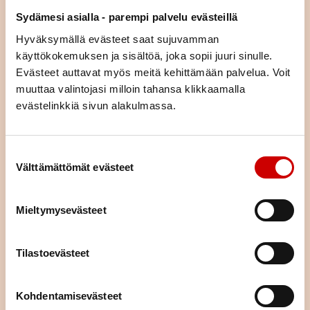
asiaa (esim. liikunta, ravitsemus, mielenhyvinvointi tai parisuhde).
Sydämesi asialla - parempi palvelu evästeillä
Voit tulla kurssille yksin tai yhdessä puolisosi tai läheisesi kanssa.
Hyväksymällä evästeet saat sujuvamman
Kurssimme ovat osallistujille maksuttomia. Voit hakeutua kaikille
kursseille asuinpaikastasi riippumatta.
käyttökokemuksen ja sisältöä, joka sopii juuri sinulle.
Evästeet auttavat myös meitä kehittämään palvelua. Voit
muuttaa valintojasi milloin tahansa klikkaamalla
KURSSIKALENTERI
evästelinkkiä sivun alakulmassa.
Suostumuksen valinta
Välttämättömät evästeet
Mieltymysevästeet
Tilastoevästeet
Kohdentamisevästeet