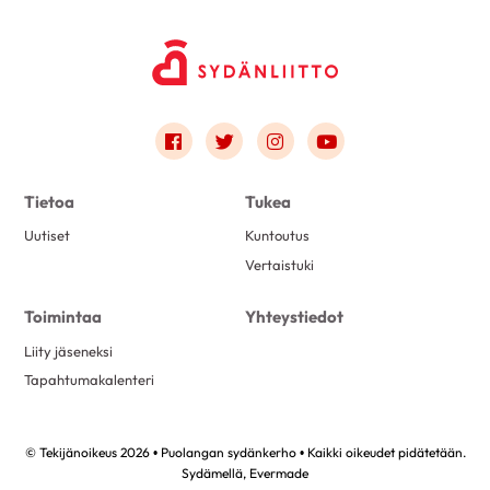
Link to facebook
Link to twitter
Link to instagram
Link to youtube
Tietoa
Tukea
Uutiset
Kuntoutus
Vertaistuki
Toimintaa
Yhteystiedot
Liity jäseneksi
Tapahtumakalenteri
© Tekijänoikeus 2026 • Puolangan sydänkerho • Kaikki oikeudet pidätetään.
Sydämellä,
Evermade