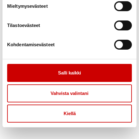
Mieltymysevästeet
Raimo
75-vuotias
|
Mäntsälä
Poista valinnat
Tilastoevästeet
KESKUSTELEN AIHEISTA
Iskevä tahdistin
|
Ohitusleikkaus
Kohdentamisevästeet
Arto
Salli kaikki
72-vuotias
|
Lappeenranta
KESKUSTELEN AIHEISTA
Vahvista valintani
Rytmihäiriöt
Kiellä
Eero
77-vuotias
|
Helsinki