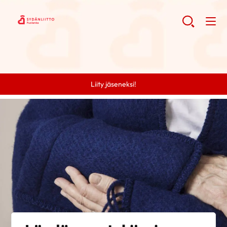
Liity jäseneksi!