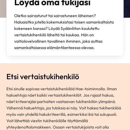
Löydä oma tukijasi
Oletko sairastunut tai sairastuneen läheinen?
Haluaisitko jutella kokemuksistasi toisen samankaltaista
kokeneen kanssa? Löydä Sydänliiton koulutettu
vertaistukihenkilö läheltä tai kaukaa. Hän on
vaitiolovelvollinen tavallinen ihminen, joka auttaa
samankaltaisessa elämäntilanteessa olevaa.
Etsi vertaistukihenkilö
Etsi sinulle sopivaa vertaistukihenkilöä Hae-toiminnolla. Ilman
hakuehtoja näet kaikki vertaistukihenkilöt. Jos rajaat hakua,
näet kriteerejäsi parhaiten vastaavan tukihenkilön ylimpänä.
Vähennä hakuehtoja, jos tuloksia ei näy. Voit hakea tukihenkilöä
myös vain yhdellä hakukriteerillä, esimerkiksi ikä tai sukupuoli.
Voit lähettää viestin tukihenkilölle täyttämällä
yhteydenottolomakkeen. Osaan vertaistukijoista voit olla