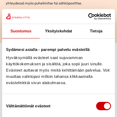
yhteydessä myös puhelimitse tai sähköpostitse.
Hae
Suostumus
Yksityiskohdat
Tietoja
Sydämesi asialla - parempi palvelu evästeillä
Vaihda suodattimet
Hyväksymällä evästeet saat sujuvamman
käyttökokemuksen ja sisältöä, joka sopii juuri sinulle.
Aihepiiri
Evästeet auttavat myös meitä kehittämään palvelua. Voit
Mikko
muuttaa valintojasi milloin tahansa klikkaamalla
70-vuotias
|
Kotka
Ikä
evästelinkkiä sivun alakulmassa.
KESKUSTELEN AIHEISTA
Ohitusleikkaus
|
Sepelvaltimotauti
Kaupunki
Suostumuksen valinta
Välttämättömät evästeet
Kielitaito