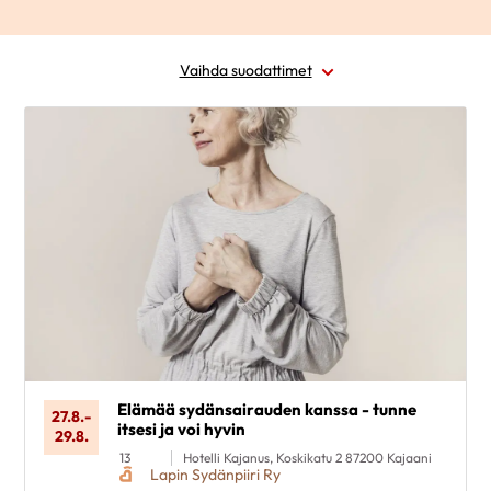
Vaihda suodattimet
Alue
Ajankohta
Sairausryhmä
Kohderyhmä
Poista valinnat
Elämää sydänsairauden kanssa - tunne
27.8.
-
itsesi ja voi hyvin
29.8.
13
Hotelli Kajanus, Koskikatu 2 87200 Kajaani
Lapin Sydänpiiri Ry