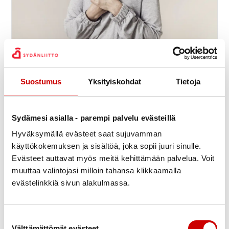
Sydänkurssi vähävaraisille
9.9.
-
11.9.
11:30
Meri-Karinan hyvinvointikeskus
Suostumus
Yksityiskohdat
Tietoja
Seiskarinkatu 35, 20900 TURKU
Suomen Sydänliitto ry
Sydämesi asialla - parempi palvelu evästeillä
Hyväksymällä evästeet saat sujuvamman
käyttökokemuksen ja sisältöä, joka sopii juuri sinulle.
Evästeet auttavat myös meitä kehittämään palvelua. Voit
muuttaa valintojasi milloin tahansa klikkaamalla
evästelinkkiä sivun alakulmassa.
Suostumuksen valinta
Välttämättömät evästeet