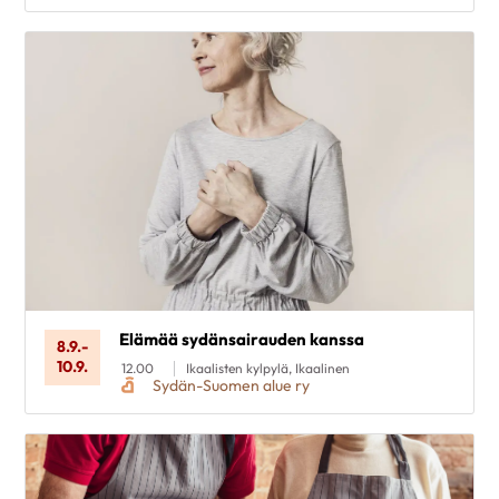
Elämää sydänsairauden kanssa
8.9.
-
10.9.
12.00
Ikaalisten kylpylä, Ikaalinen
Sydän-Suomen alue ry