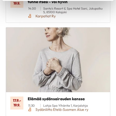
tunne itsesi - voi hyvin
19.9.
14.00
Santa's Resort & Spa Hotel Sani, Jukupolku
5, 85100 Kalajoki
Karpatiat Ry
Elämää sydänsairauden kanssa
17.9.
-
19.9.
11.30
Lohja Spa Ylhäntie 1, Karjalohja
Sydänliitto Etelä-Suomen Alue ry