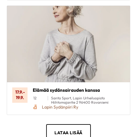
Elämää sydänsairauden kanssa
17.9.
-
19.9.
12
Santa Sport, Lapin Urheiluopisto
Hiihtomajantie 2 96400 Rovaniemi
Lapin Sydänpiiri Ry
LATAA LISÄÄ