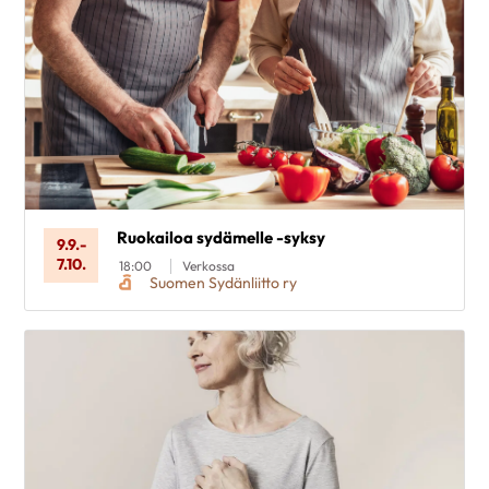
Ruokailoa sydämelle -syksy
9.9.
-
7.10.
18:00
Verkossa
Suomen Sydänliitto ry