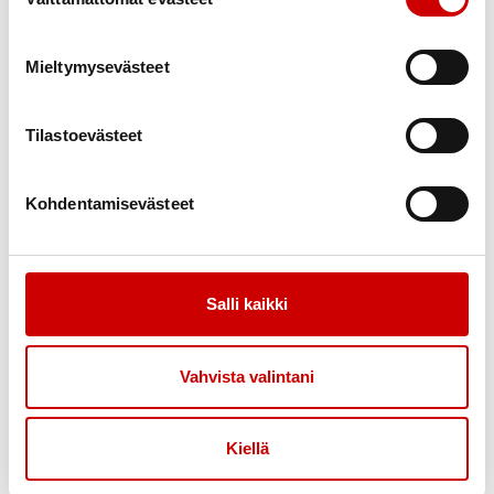
Elämää sydänsairauden kanssa – tunne
Mieltymysevästeet
16.9.
-
itsesi ja voi hyvin
18.9.
12.00
Kunnonpaikka Jokiharjuntie 3 70910 Vuorela
Savon Sydänalue Ry
Tilastoevästeet
Kohdentamisevästeet
Salli kaikki
Vahvista valintani
Kiellä
Elämää sydänlihassairauden kanssa -
17.9.
-