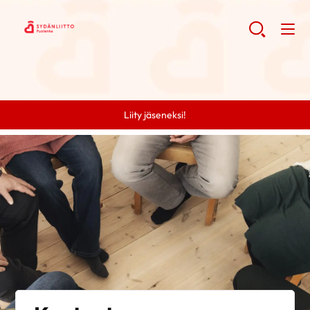
Liity jäseneksi!