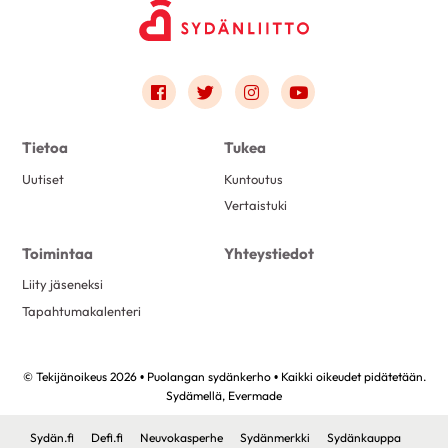
Link to facebook
Link to twitter
Link to instagram
Link to youtube
Tietoa
Tukea
Uutiset
Kuntoutus
Vertaistuki
Toimintaa
Yhteystiedot
Liity jäseneksi
Tapahtumakalenteri
© Tekijänoikeus 2026 • Puolangan sydänkerho • Kaikki oikeudet pidätetään.
Sydämellä,
Evermade
Sydän.fi
Defi.fi
Neuvokasperhe
Sydänmerkki
Sydänkauppa