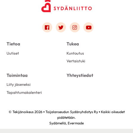
Link to facebook
Link to twitter
Link to instagram
Link to youtube
Tietoa
Tukea
Uutiset
Kuntoutus
Vertaistuki
Toimintaa
Yhteystiedot
Liity jäseneksi
Tapahtumakalenteri
© Tekijänoikeus 2026 • Toijalanseudun Sydänyhdistys Ry • Kaikki oikeudet
pidätetään.
Sydämellä,
Evermade