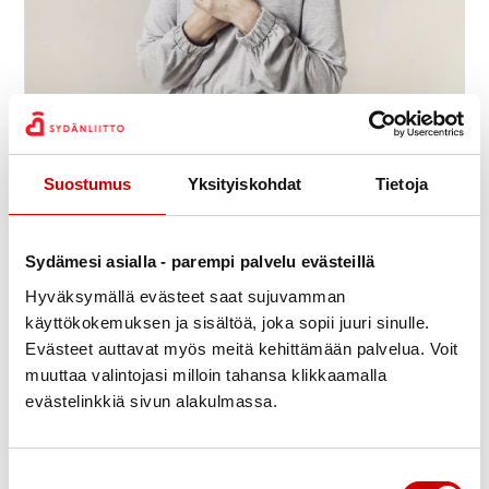
Sydänkurssi vähävaraisille
9.9.
-
11.9.
11:30
Meri-Karinan hyvinvointikeskus
Suostumus
Yksityiskohdat
Tietoja
Seiskarinkatu 35, 20900 TURKU
Suomen Sydänliitto ry
Sydämesi asialla - parempi palvelu evästeillä
Hyväksymällä evästeet saat sujuvamman
käyttökokemuksen ja sisältöä, joka sopii juuri sinulle.
Evästeet auttavat myös meitä kehittämään palvelua. Voit
muuttaa valintojasi milloin tahansa klikkaamalla
evästelinkkiä sivun alakulmassa.
Suostumuksen valinta