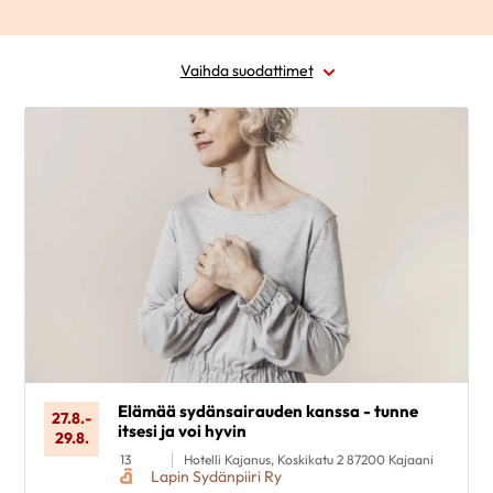
Vaihda suodattimet
Alue
Ajankohta
Sairausryhmä
Kohderyhmä
Poista valinnat
Elämää sydänsairauden kanssa - tunne
27.8.
-
itsesi ja voi hyvin
29.8.
13
Hotelli Kajanus, Koskikatu 2 87200 Kajaani
Lapin Sydänpiiri Ry