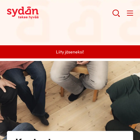
Liity jäseneksi!