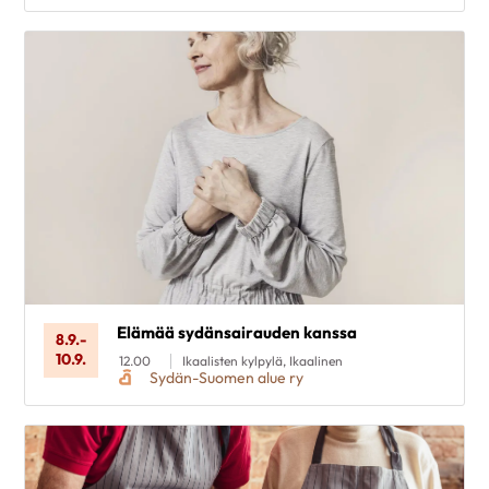
Elämää sydänsairauden kanssa
8.9.
-
10.9.
12.00
Ikaalisten kylpylä, Ikaalinen
Sydän-Suomen alue ry