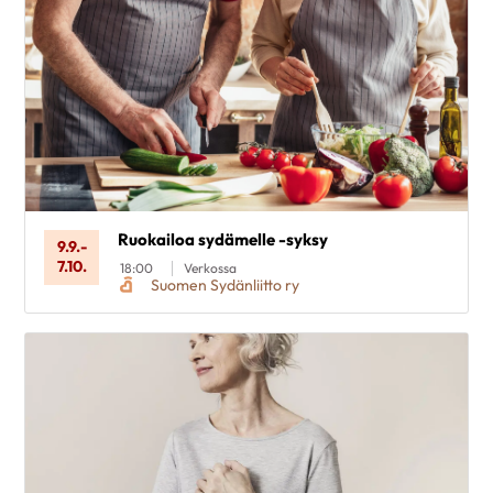
Ruokailoa sydämelle -syksy
9.9.
-
7.10.
18:00
Verkossa
Suomen Sydänliitto ry