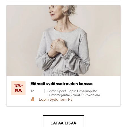
Elämää sydänsairauden kanssa
17.9.
-
19.9.
12
Santa Sport, Lapin Urheiluopisto
Hiihtomajantie 2 96400 Rovaniemi
Lapin Sydänpiiri Ry
LATAA LISÄÄ