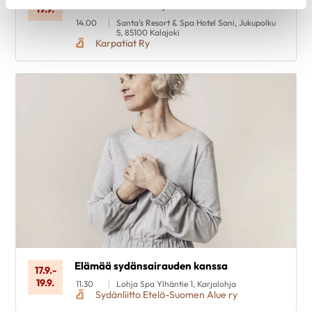
tunne itsesi - voi hyvin
19.9.
14.00
Santa's Resort & Spa Hotel Sani, Jukupolku
5, 85100 Kalajoki
Karpatiat Ry
Elämää sydänsairauden kanssa
17.9.
-
19.9.
11.30
Lohja Spa Ylhäntie 1, Karjalohja
Sydänliitto Etelä-Suomen Alue ry