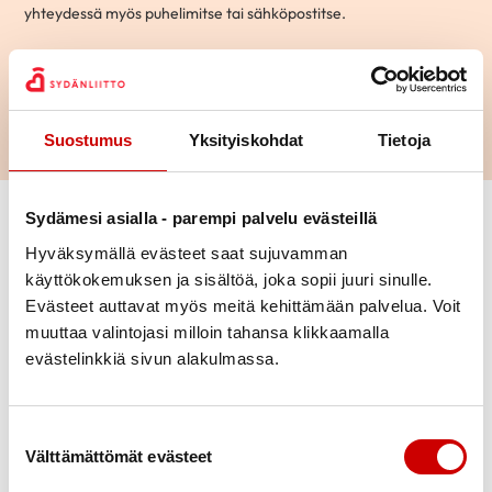
yhteydessä myös puhelimitse tai sähköpostitse.
Hae
Suostumus
Yksityiskohdat
Tietoja
Vaihda suodattimet
Sydämesi asialla - parempi palvelu evästeillä
Hyväksymällä evästeet saat sujuvamman
käyttökokemuksen ja sisältöä, joka sopii juuri sinulle.
Aihepiiri
Mikko
Evästeet auttavat myös meitä kehittämään palvelua. Voit
70-vuotias
|
Kotka
muuttaa valintojasi milloin tahansa klikkaamalla
Ikä
evästelinkkiä sivun alakulmassa.
KESKUSTELEN AIHEISTA
Ohitusleikkaus
|
Sepelvaltimotauti
Kaupunki
Suostumuksen valinta
Välttämättömät evästeet
Kielitaito