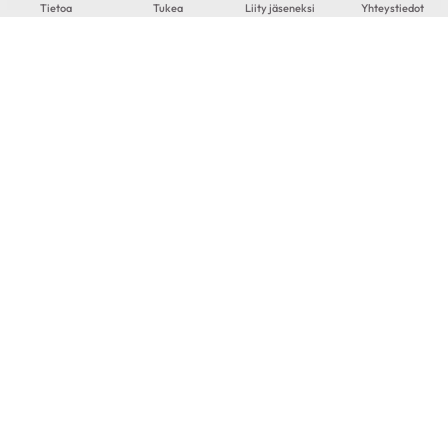
Tietoa
Tukea
Liity jäseneksi
Yhteystiedot
Risto
71-vuotias
|
Lappeenranta
KESKUSTELEN AIHEISTA
Ohitusleikkaus
|
Pallolaajennus
|
Sepelvaltimotauti
LATAA LISÄÄ