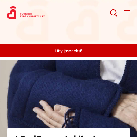
Liity jäseneksi!