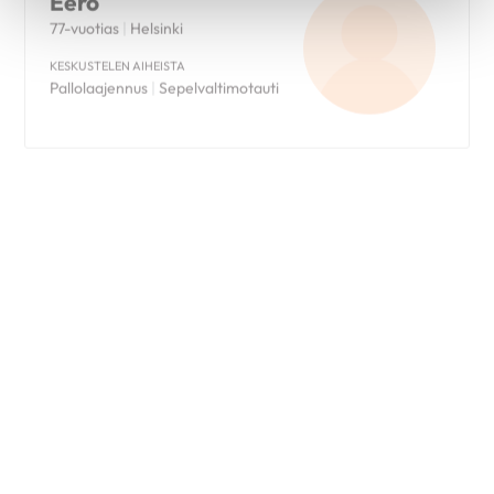
KESKUSTELEN AIHEISTA
Pallolaajennus
|
Sepelvaltimotauti
Leila
63-vuotias
|
Ulvila
KESKUSTELEN AIHEISTA
Sydänsiirto
|
Synnynnäinen
sydänvika
Pirjo
76-vuotias
|
Pori
KESKUSTELEN AIHEISTA
Eteisvärinä
|
Sepelvaltimotauti
|