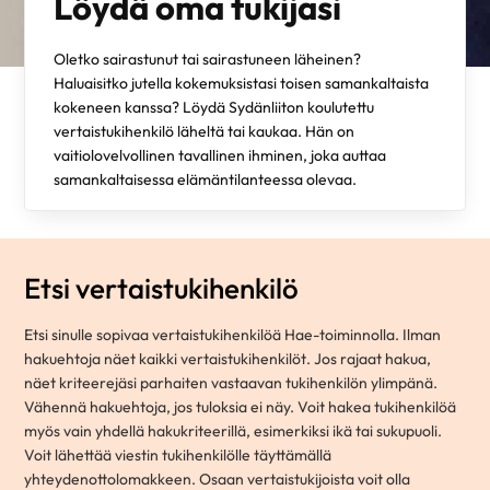
Löydä oma tukijasi
Oletko sairastunut tai sairastuneen läheinen?
Haluaisitko jutella kokemuksistasi toisen samankaltaista
kokeneen kanssa? Löydä Sydänliiton koulutettu
vertaistukihenkilö läheltä tai kaukaa. Hän on
vaitiolovelvollinen tavallinen ihminen, joka auttaa
samankaltaisessa elämäntilanteessa olevaa.
Etsi vertaistukihenkilö
Etsi sinulle sopivaa vertaistukihenkilöä Hae-toiminnolla. Ilman
hakuehtoja näet kaikki vertaistukihenkilöt. Jos rajaat hakua,
näet kriteerejäsi parhaiten vastaavan tukihenkilön ylimpänä.
Vähennä hakuehtoja, jos tuloksia ei näy. Voit hakea tukihenkilöä
myös vain yhdellä hakukriteerillä, esimerkiksi ikä tai sukupuoli.
Voit lähettää viestin tukihenkilölle täyttämällä
yhteydenottolomakkeen. Osaan vertaistukijoista voit olla