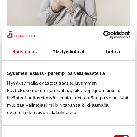
Sydänkurssi vähävaraisille
9.9.
-
11.9.
11:30
Meri-Karinan hyvinvointikeskus
Suostumus
Yksityiskohdat
Tietoja
Seiskarinkatu 35, 20900 TURKU
Suomen Sydänliitto ry
Sydämesi asialla - parempi palvelu evästeillä
Hyväksymällä evästeet saat sujuvamman
käyttökokemuksen ja sisältöä, joka sopii juuri sinulle.
Evästeet auttavat myös meitä kehittämään palvelua. Voit
muuttaa valintojasi milloin tahansa klikkaamalla
evästelinkkiä sivun alakulmassa.
Suostumuksen valinta