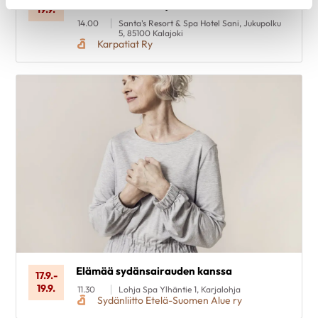
tunne itsesi - voi hyvin
19.9.
14.00
Santa's Resort & Spa Hotel Sani, Jukupolku
5, 85100 Kalajoki
Karpatiat Ry
Elämää sydänsairauden kanssa
17.9.
-
19.9.
11.30
Lohja Spa Ylhäntie 1, Karjalohja
Sydänliitto Etelä-Suomen Alue ry