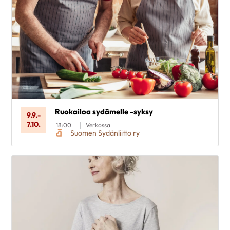
Ruokailoa sydämelle -syksy
9.9.
-
7.10.
18:00
Verkossa
Suomen Sydänliitto ry