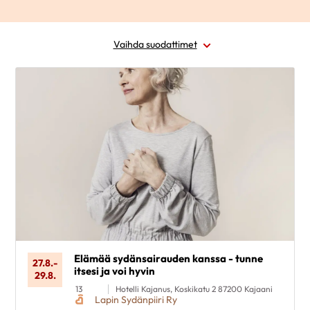
Vaihda suodattimet
Alue
Ajankohta
Sairausryhmä
Kohderyhmä
Poista valinnat
Elämää sydänsairauden kanssa - tunne
27.8.
-
itsesi ja voi hyvin
29.8.
13
Hotelli Kajanus, Koskikatu 2 87200 Kajaani
Lapin Sydänpiiri Ry