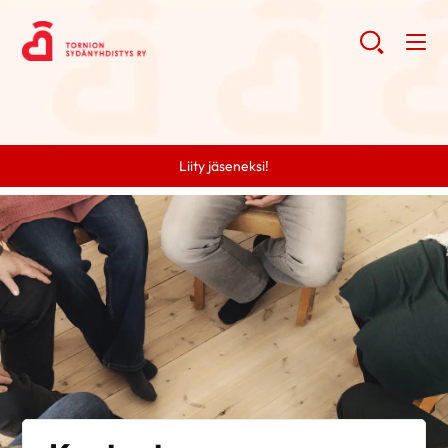
Liity jäseneksi!