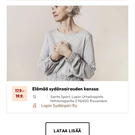
Elämää sydänsairauden kanssa
17.9.
-
19.9.
12
Santa Sport, Lapin Urheiluopisto
Hiihtomajantie 2 96400 Rovaniemi
Lapin Sydänpiiri Ry
LATAA LISÄÄ