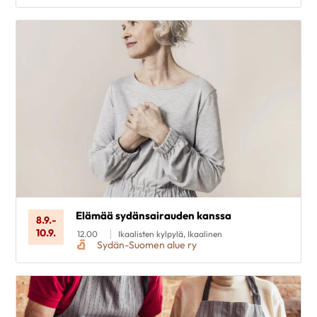
Elämää sydänsairauden kanssa
8.9.
-
10.9.
12.00
Ikaalisten kylpylä, Ikaalinen
Sydän-Suomen alue ry