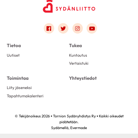
Link to facebook
Link to twitter
Link to instagram
Link to youtube
Tietoa
Tukea
Uutiset
Kuntoutus
Vertaistuki
Toimintaa
Yhteystiedot
Liity jäseneksi
Tapahtumakalenteri
© Tekijänoikeus 2026 • Tornion Sydänyhdistys Ry • Kaikki oikeudet
pidätetään.
Sydämellä,
Evermade