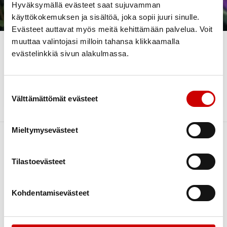
Hallitus
Hyväksymällä evästeet saat sujuvamman
käyttökokemuksen ja sisältöä, joka sopii juuri sinulle.
Monipuolinen toimintamme perustuu
Evästeet auttavat myös meitä kehittämään palvelua. Voit
vapaaehtoisuuteen. Hallitus valitaan syyskokouksen
muuttaa valintojasi milloin tahansa klikkaamalla
yhteydessä.
evästelinkkiä sivun alakulmassa.
Hallituksen yhteystiedot löytyvät
Yhteystiedot sivulta
Yhdistyksen sihteeri Henna Ikonen p.0451339117
Suostumuksen valinta
vantaa@sydan.fi
Välttämättömät evästeet
Mieltymysevästeet
Tilastoevästeet
Kohdentamisevästeet
Link to facebook
Link to twitter
Link to instagram
Link to youtube