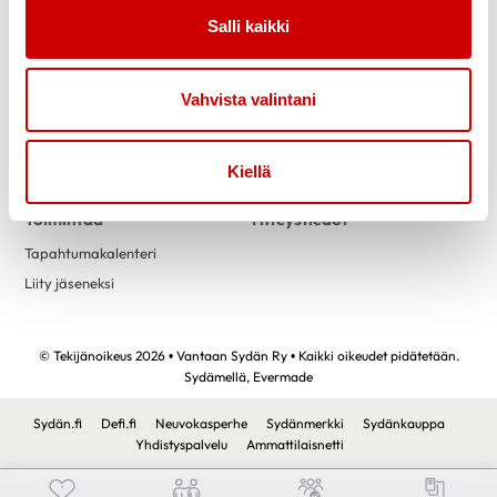
Salli kaikki
Tietoa
Tukea
Uutiset
Kuntoutus
Vahvista valintani
Tietoa sydänyhdistyksestä
Vertaistuki
Hallitus
Vantaalaiset vertaistukihenkilöt
Turvallisemman tilan periaatteet
Kiellä
Toimintaa
Yhteystiedot
Tapahtumakalenteri
Liity jäseneksi
© Tekijänoikeus 2026 • Vantaan Sydän Ry • Kaikki oikeudet pidätetään.
Sydämellä,
Evermade
Sydän.fi
Defi.fi
Neuvokasperhe
Sydänmerkki
Sydänkauppa
Yhdistyspalvelu
Ammattilaisnetti