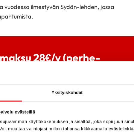
rtaa vuodessa ilmestyvän Sydän-lehden, jossa
tapahtumista.
enmaksu 28€/v (perhe-
2€)
Yksityiskohdat
alvelu evästeillä
ujuvamman käyttökokemuksen ja sisältöä, joka sopii juuri sinul
oit muuttaa valintojasi milloin tahansa klikkaamalla evästelinkk