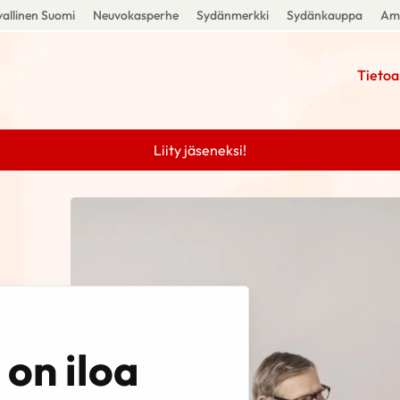
allinen Suomi
Neuvokasperhe
Sydänmerkki
Sydänkauppa
Amm
Tietoa
Liity jäseneksi!
on iloa