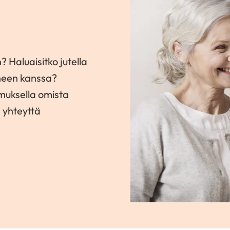
? Haluaisitko jutella
neen kanssa?
amuksella omista
a yhteyttä