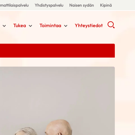
attilaispalvelu
Yhdistyspalvelu
Naisen sydän
Kipinä
Tukea
Toimintaa
Yhteystiedot