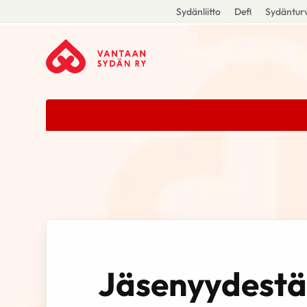
Sydänliitto
Defi
Sydänturv
Jäsenyydestä 