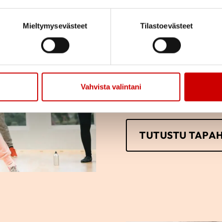
Tutustu toi
Mieltymysevästeet
Tilastoevästeet
Tutustu yhdistyksemm
osallistumaan tai vai
vain itse haluat.
Vahvista valintani
TUTUSTU TAPA