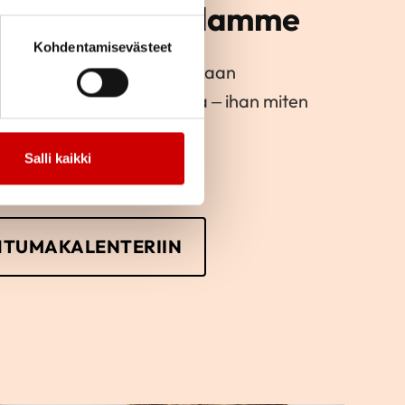
mintaan alueellamme
Kohdentamisevästeet
e toimintaan ja lähde mukaan
kka järjestämään toimintaa – ihan miten
Salli kaikki
HTUMAKALENTERIIN