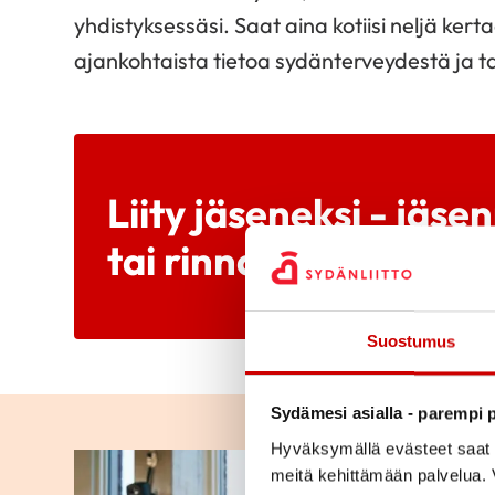
yhdistyksessäsi. Saat aina kotiisi neljä ke
ajankohtaista tietoa sydänterveydestä ja 
Liity jäseneksi - jäs
tai rinnakkaisjäsen 2
Suostumus
Sydämesi asialla - parempi p
Hyväksymällä evästeet saat s
meitä kehittämään palvelua. V