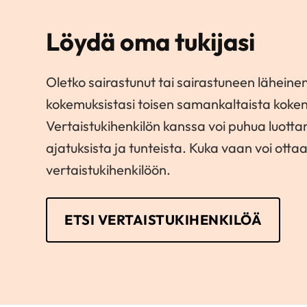
Löydä oma tukijasi
Oletko sairastunut tai sairastuneen läheinen
kokemuksistasi toisen samankaltaista koke
Vertaistukihenkilön kanssa voi puhua luott
ajatuksista ja tunteista. Kuka vaan voi otta
vertaistukihenkilöön.
ETSI VERTAISTUKIHENKILÖÄ