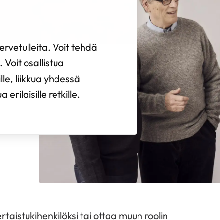
rvetulleita. Voit tehdä
 Voit osallistua
ille, liikkua yhdessä
erilaisille retkille.
rtaistukihenkilöksi tai ottaa muun roolin