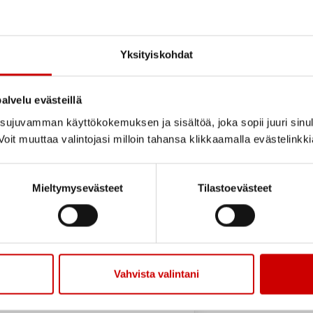
lolaajennus, työikäiset)
Yksityiskohdat
) p.050 359 0907
alvelu evästeillä
CPVT-rytmihäiriö) p.
ujuvamman käyttökokemuksen ja sisältöä, joka sopii juuri sinul
oit muuttaa valintojasi milloin tahansa klikkaamalla evästelinkk
nsarkoidoosi) p. 041
Mieltymysevästeet
Tilastoevästeet
at.net
ppäleikkaus) p. 050 371
Vahvista valintani
 541 8140