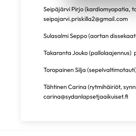
Seipäjärvi Pirjo (kardiomyopatia, t
seipajarvi.priskilla2@gmail.com
Sulasalmi Seppo (aortan dissekaat
Takaranta Jouko (pallolaajennus) 
Toropainen Silja (sepelvaltimotaut
Tähtinen Carina (rytmihäiriöt, syn
carina@sydanlapsetjaaikuiset.fi