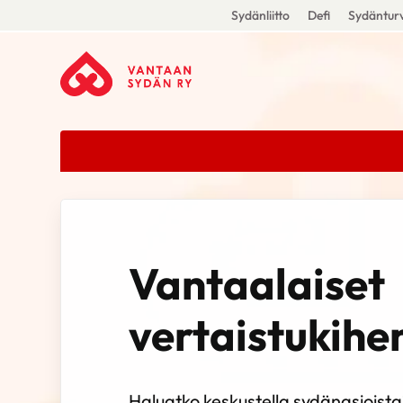
Sydänliitto
Defi
Sydänturv
Vantaalaiset
vertaistukihe
Haluatko keskustella sydänasioista