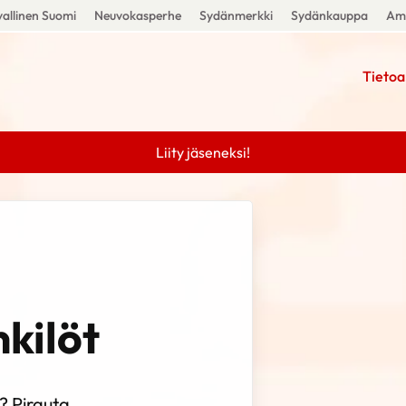
allinen Suomi
Neuvokasperhe
Sydänmerkki
Sydänkauppa
Amm
Tietoa
Liity jäseneksi!
nkilöt
? Pirauta