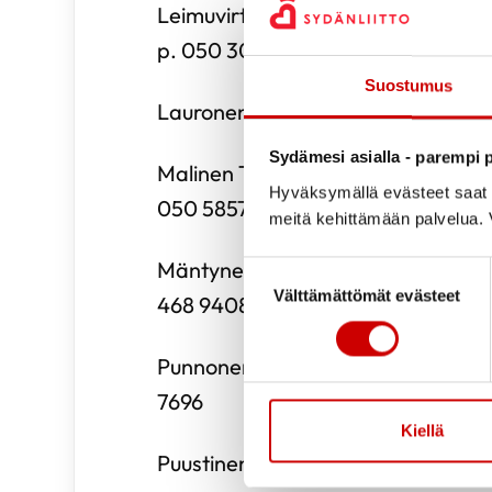
Leimuvirta Virva (sydäninfarkti, pal
p. 050 302 0102
Suostumus
Lauronen Risto (sepelvaltimotauti
Sydämesi asialla - parempi p
Malinen Tuovi (sepelvaltimotauti, 
Hyväksymällä evästeet saat s
050 5857170
meitä kehittämään palvelua. V
Mäntynen Saija (rytmihäiriöt, sydä
Suostumuksen valinta
Välttämättömät evästeet
468 9408 saija.mantynen@karpati
Punnonen Anne (aorttaleikkaus, lä
7696
Kiellä
Puustinen Tuomo (tahdistin) p.040