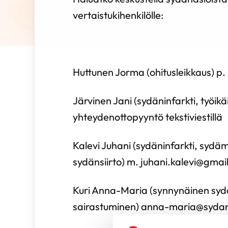
vertaistukihenkilölle:
Huttunen Jorma (ohitusleikkaus) p
Järvinen Jani (sydäninfarkti, työik
yhteydenottopyyntö tekstiviestillä
Kalevi Juhani (sydäninfarkti, sydä
sydänsiirto) m. juhani.kalevi@gma
Kuri Anna-Maria (synnynäinen sydä
sairastuminen) anna-maria@sydanl