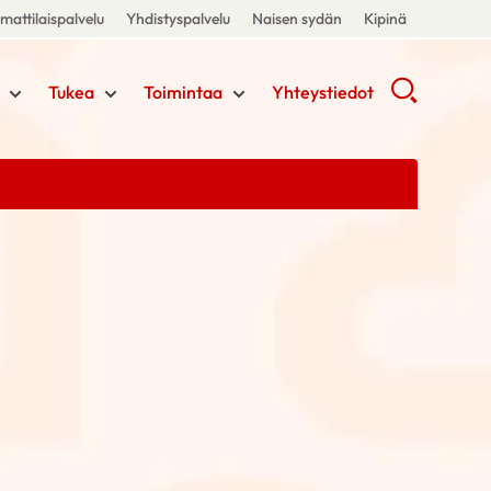
attilaispalvelu
Yhdistyspalvelu
Naisen sydän
Kipinä
Tukea
Toimintaa
Yhteystiedot