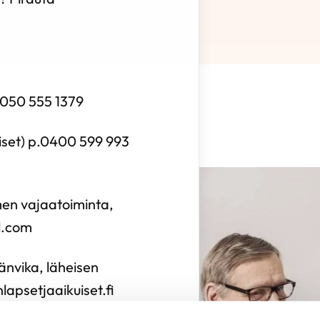
. 050 555 1379
äiset) p.0400 599 993
men vajaatoiminta,
il.com
nvika, läheisen
apsetjaaikuiset.fi