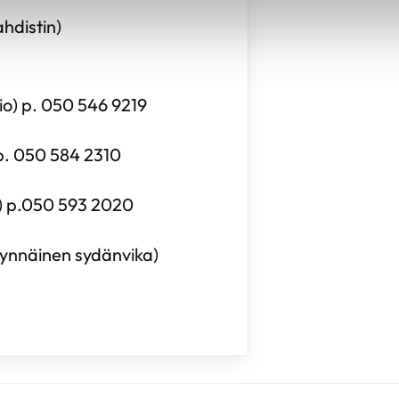
ahdistin)
io) p. 050 546 9219
p. 050 584 2310
i) p.050 593 2020
nynnäinen sydänvika)