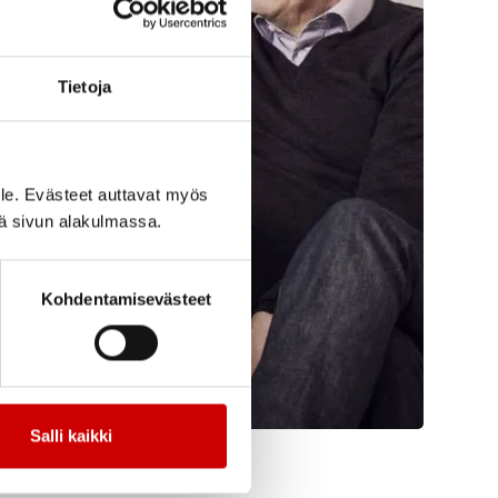
Tietoja
le. Evästeet auttavat myös
iä sivun alakulmassa.
Kohdentamisevästeet
Salli kaikki