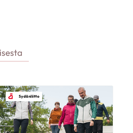
isesta
Sydänliitto