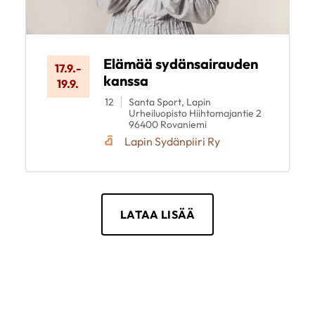
Elämää sydänsairauden
17.9.
-
kanssa
19.9.
12
Santa Sport, Lapin
Urheiluopisto Hiihtomajantie 2
96400 Rovaniemi
Lapin Sydänpiiri Ry
LATAA LISÄÄ