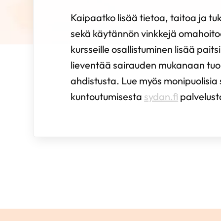
Kaipaatko lisää tietoa, taitoa ja tuk
sekä käytännön vinkkejä omahoito
kursseille osallistuminen lisää pait
lieventää sairauden mukanaan tu
ahdistusta. Lue myös monipuolisia
kuntoutumisesta
sydan.fi
palvelus