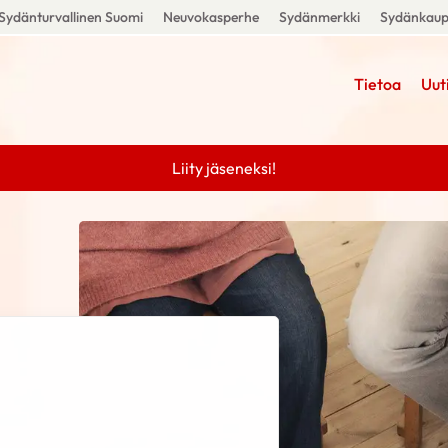
Sydänturvallinen Suomi
Neuvokasperhe
Sydänmerkki
Sydänkau
Tietoa
Uut
Liity jäseneksi!