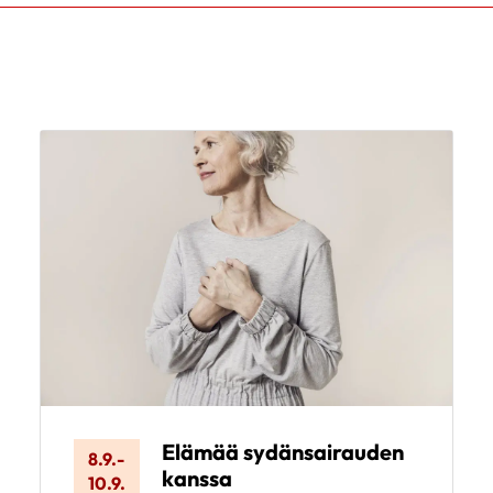
Elämää sydänsairauden
8.9.
-
kanssa
10.9.