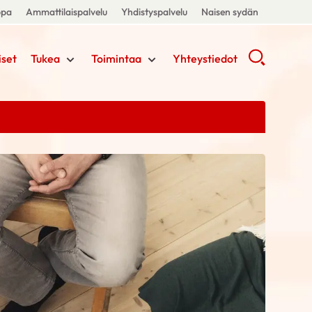
ppa
Ammattilaispalvelu
Yhdistyspalvelu
Naisen sydän
iset
Tukea
Toimintaa
Yhteystiedot