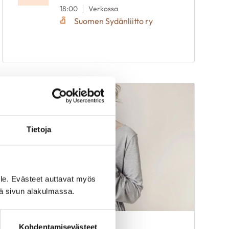
18:00
Verkossa
Suomen Sydänliitto ry
Tietoja
le. Evästeet auttavat myös
iä sivun alakulmassa.
Kohdentamisevästeet