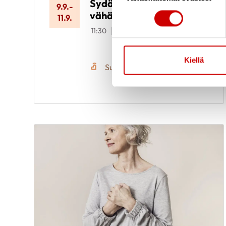
Sydänkurssi
9.9.
-
vähävaraisille
11.9.
11:30
Meri-Karinan
hyvinvointikeskus
Seiskarinkatu 35, 20900
TURKU
Kiellä
Suomen Sydänliitto ry