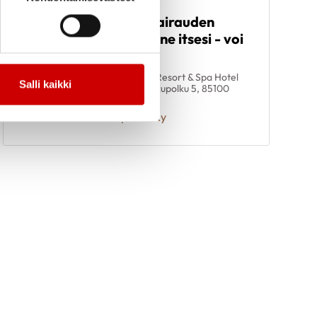
Elämää
17.9.
-
sydänlihassairauden
19.9.
kanssa - tunne itsesi - voi
hyvin
14.00
Santa's Resort & Spa Hotel
Salli kaikki
Sani, Jukupolku 5, 85100
Kalajoki
Karpatiat Ry