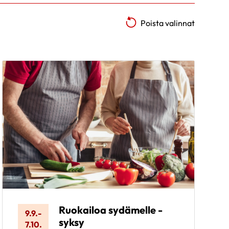
Poista valinnat
Ruokailoa sydämelle -
9.9.
-
syksy
7.10.