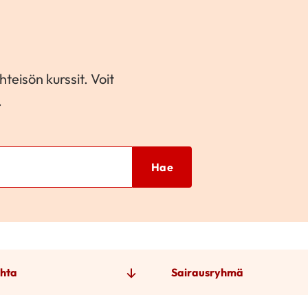
teisön kurssit. Voit
.
Hae
hta
Sairausryhmä