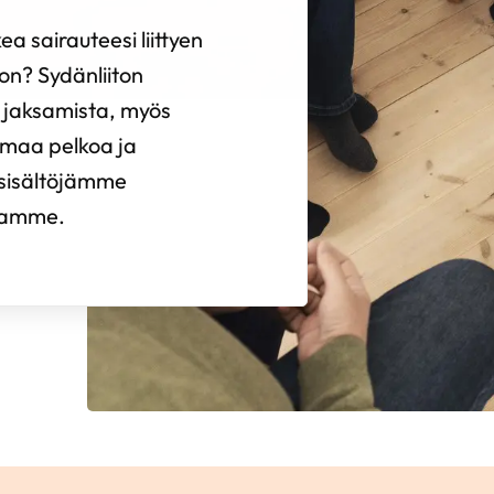
ea sairauteesi liittyen
on? Sydänliiton
si jaksamista, myös
omaa pelkoa ja
 sisältöjämme
tamme.