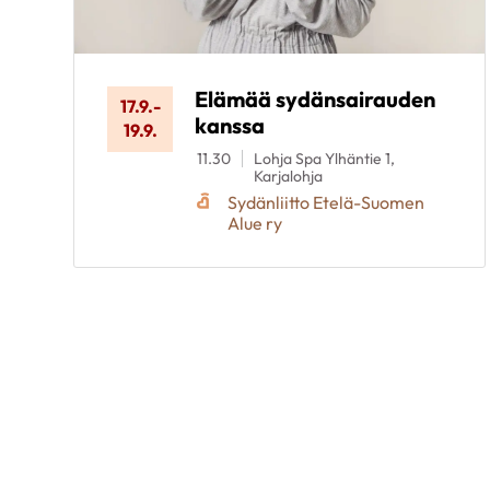
Elämää sydänsairauden
17.9.
-
kanssa
19.9.
11.30
Lohja Spa Ylhäntie 1,
Karjalohja
Sydänliitto Etelä-Suomen
Alue ry