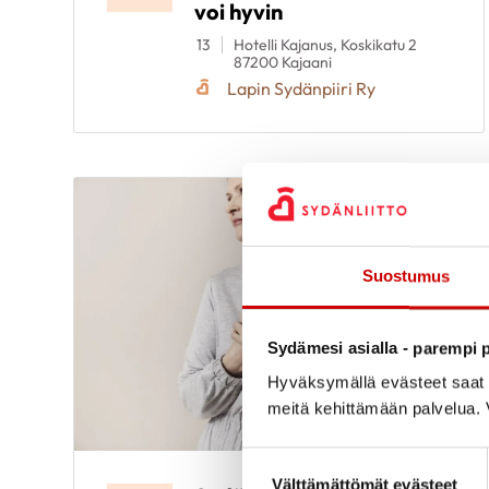
voi hyvin
13
Hotelli Kajanus, Koskikatu 2
87200 Kajaani
Lapin Sydänpiiri Ry
Suostumus
Sydämesi asialla - parempi p
Hyväksymällä evästeet saat s
meitä kehittämään palvelua. V
Suostumuksen valinta
Välttämättömät evästeet