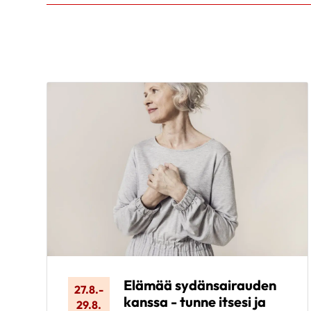
Elämää sydänsairauden
27.8.
-
kanssa - tunne itsesi ja
29.8.