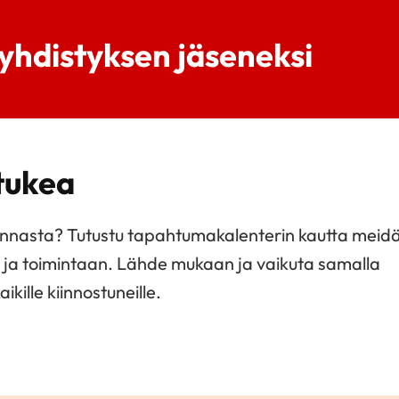
nyhdistyksen jäseneksi
 tukea
minnasta? Tutustu tapahtumakalenterin kautta meid
n ja toimintaan. Lähde mukaan ja vaikuta samalla
kille kiinnostuneille.