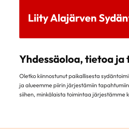
Liity Alajärven Sydä
Yhdessäoloa, tietoa ja
Oletko kiinnostunut paikallisesta sydäntoi
ja alueemme piirin järjestämiin tapahtumii
siihen, minkälaista toimintaa järjestämme kai