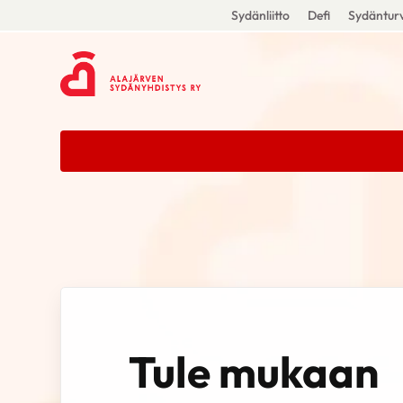
Sydänliitto
Defi
Sydänturv
Tule mukaan