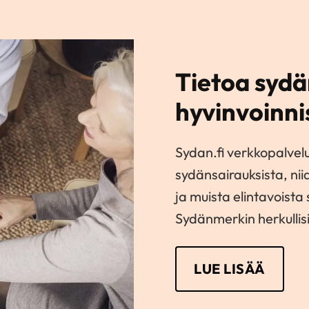
Tietoa sydä
hyvinvoinni
Sydan.fi verkkopalvel
sydänsairauksista, nii
ja muista elintavoista
Sydänmerkin herkullisi
LUE LISÄÄ