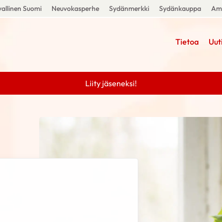
allinen Suomi
Neuvokasperhe
Sydänmerkki
Sydänkauppa
Amm
Tietoa
Uut
Liity jäseneksi!