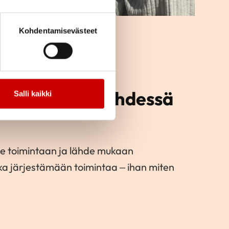
Kohdentamisevästeet
toimintaa ja yhdessä
Salli kaikki
e toimintaan ja lähde mukaan
kka järjestämään toimintaa – ihan miten