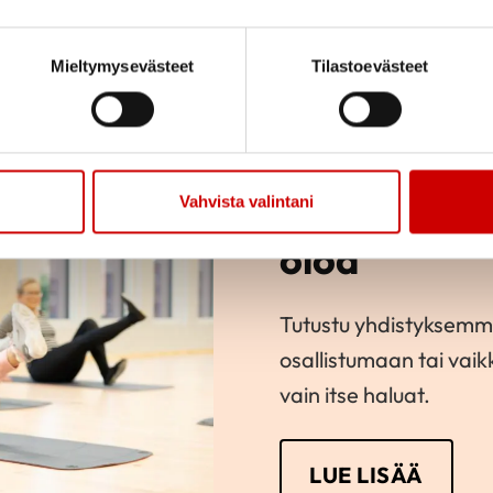
Mieltymysevästeet
Tilastoevästeet
Innostavaa 
Vahvista valintani
oloa
Tutustu yhdistyksemm
osallistumaan tai vai
vain itse haluat.
LUE LISÄÄ