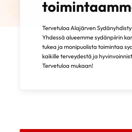
toimintaamm
Tervetuloa Alajärven Sydänyhdistyk
Yhdessä alueemme sydänpiirin ka
tukea ja monipuolista toimintaa sy
kaikille terveydestä ja hyvinvoinnist
Tervetuloa mukaan!