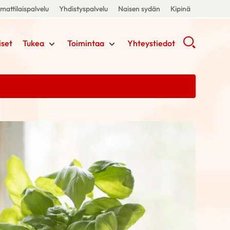
attilaispalvelu
Yhdistyspalvelu
Naisen sydän
Kipinä
iset
Tukea
Toimintaa
Yhteystiedot