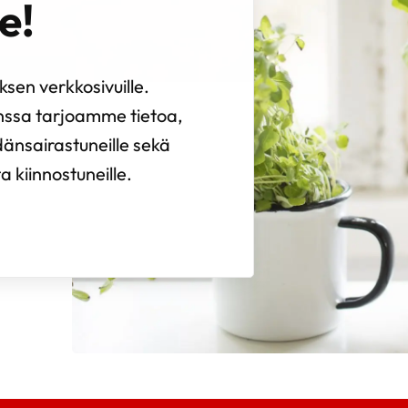
e!
sen verkkosivuille.
nssa tarjoamme tietoa,
dänsairastuneille sekä
a kiinnostuneille.