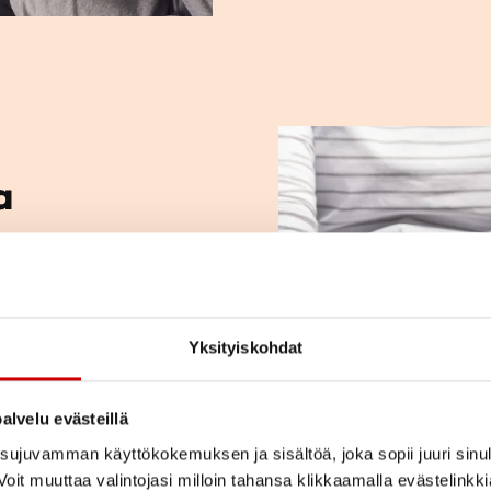
a
ja kysymyksiä.
kihenkilön kanssa?
sseja? Tutustu
Yksityiskohdat
e.
alvelu evästeillä
ujuvamman käyttökokemuksen ja sisältöä, joka sopii juuri sinul
oit muuttaa valintojasi milloin tahansa klikkaamalla evästelinkk