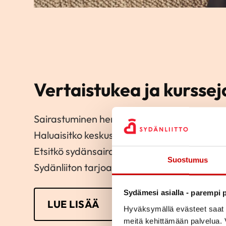
Vertaistukea ja kurssej
Sairastuminen herättää usein monia huolia 
Haluaisitko keskustella koulutetun vertaistu
Etsitkö sydänsairastuneille tarkoitettuja kur
Suostumus
Sydänliiton tarjoamaan tukeen sairastuneill
Sydämesi asialla - parempi p
LUE LISÄÄ
Hyväksymällä evästeet saat s
meitä kehittämään palvelua. V