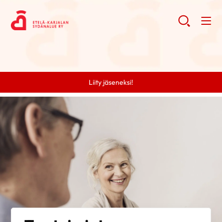
Liity jäseneksi!