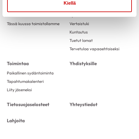
Kiellä
Ajankohtaista
Tukea
Uutiset
Sydäntuki-toiminta
Tässä kuussa toimistollamme
Vertaistuki
Kuntoutus
Tuetut lomat
Tervetuloa vapaaehtoiseksi
Toimintaa
Yhdistyksille
Paikallinen sydäntoiminta
Tapahtumakalenteri
Liity jäseneksi
Tietosuojaselosteet
Yhteystiedot
Lahjoita