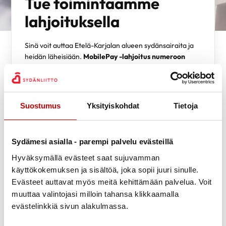
Tue toimintaamme
lahjoituksella
Sinä voit auttaa Etelä-Karjalan alueen sydänsairaita ja
heidän läheisiään.
MobilePay -lahjoitus numeroon
15743
menee lyhentämättömänä Etelä-Karjalan
Sydänalue ry:lle.
Lämmin kiitos avustasi.
Suostumus
Yksityiskohdat
Tietoja
Monta tapaa lahjoittaa:
Sydämesi asialla - parempi palvelu evästeillä
Hyväksymällä evästeet saat sujuvamman
Voit valita itsellesi parhaan tavan auttaa. Jokainen lahjoitus on
käyttökokemuksen ja sisältöä, joka sopii juuri sinulle.
tärkeä.
Evästeet auttavat myös meitä kehittämään palvelua. Voit
muuttaa valintojasi milloin tahansa klikkaamalla
evästelinkkiä sivun alakulmassa.
TEE MOBILEPAY -LAHJOITUS