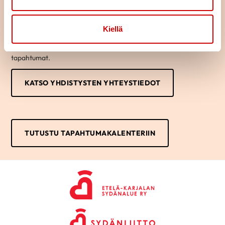
Alueemme yhdistykset järjestävät paljon monipuolista toimintaa
erilaisista liikuntakerhoista retkiin ja tapahtumiin. Tutustu oman
Kiellä
lähialueesi yhdistyksen toimintaan yhdistyksen omilta sivuilta tai
katso tapahtumakalenterista kaikki alueemme tulevat
tapahtumat.
KATSO YHDISTYSTEN YHTEYSTIEDOT
TUTUSTU TAPAHTUMAKALENTERIIN