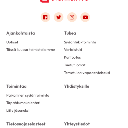
Link to facebook
Link to twitter
Link to instagram
Link to youtube
Ajankohtaista
Tukea
Uutiset
Sydäntuki-toiminta
Tässä kuussa toimistollamme
Vertaistuki
Kuntoutus
Tuetut lomat
Tervetuloa vapaaehtoiseksi
Toimintaa
Yhdistyksille
Paikallinen sydäntoiminta
Tapahtumakalenteri
Liity jäseneksi
Tietosuojaselosteet
Yhteystiedot