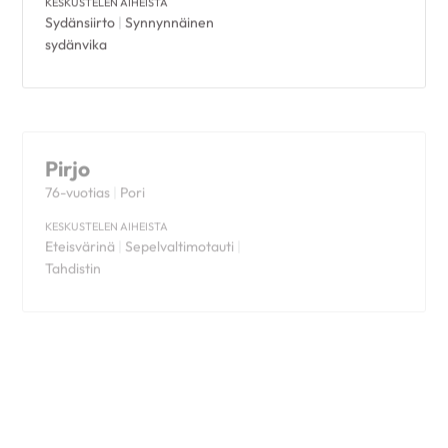
Sydänsiirto
|
Synnynnäinen
sydänvika
Pirjo
76-vuotias
|
Pori
KESKUSTELEN AIHEISTA
Eteisvärinä
|
Sepelvaltimotauti
|
Tahdistin
Ulla
70-vuotias
|
Mikkeli
KESKUSTELEN AIHEISTA
Synnynnäinen sydänvika