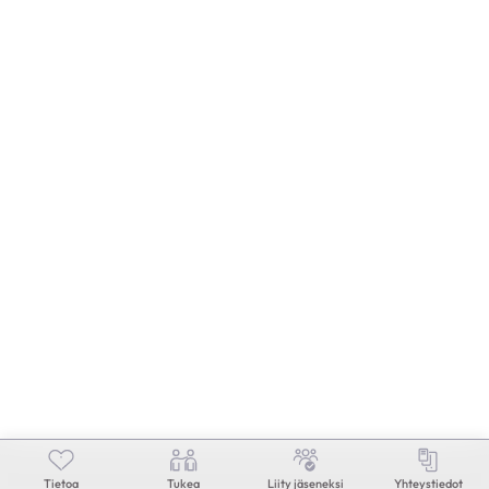
Anni
90-vuotias
|
Siilinjärvi
KESKUSTELEN AIHEISTA
Rytmihäiriöt
|
Vajaatoiminta
Risto
71-vuotias
|
Lappeenranta
KESKUSTELEN AIHEISTA
Ohitusleikkaus
|
Pallolaajennus
|
Sepelvaltimotauti
Tietoa
Tukea
Liity jäseneksi
Yhteystiedot