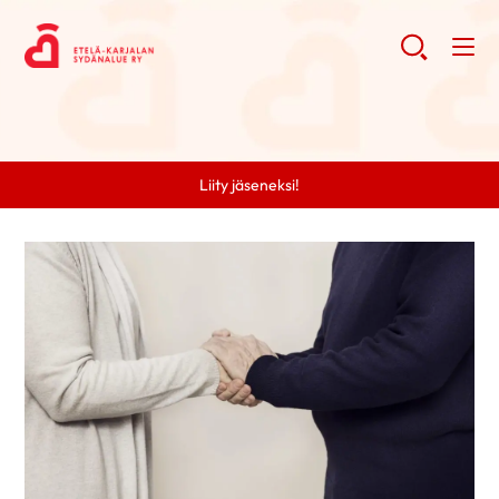
Liity jäseneksi!