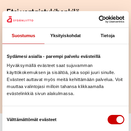
Etsi vertaistukihenkilö
Etsi sinulle sopivaa vertaistukihenkilöä Hae-toiminnolla. Ilman
hakuehtoja näet kaikki vertaistukihenkilöt. Jos rajaat hakua,
Suostumus
Yksityiskohdat
Tietoja
näet kriteerejäsi parhaiten vastaavan tukihenkilön ylimpänä.
Vähennä hakuehtoja, jos tuloksia ei näy. Voit hakea tukihenkilöä
myös vain yhdellä hakukriteerillä, esimerkiksi ikä tai sukupuoli.
Voit lähettää viestin tukihenkilölle täyttämällä
Sydämesi asialla - parempi palvelu evästeillä
yhteydenottolomakkeen. Osaan vertaistukijoista voit olla
Hyväksymällä evästeet saat sujuvamman
yhteydessä myös puhelimitse tai sähköpostitse.
käyttökokemuksen ja sisältöä, joka sopii juuri sinulle.
Evästeet auttavat myös meitä kehittämään palvelua. Voit
muuttaa valintojasi milloin tahansa klikkaamalla
Hae
evästelinkkiä sivun alakulmassa.
Suostumuksen valinta
Välttämättömät evästeet
Vaihda suodattimet