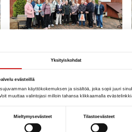
Vapaaehtoisten retki
Punkaharjun Lustoon
Yksityiskohdat
alvelu evästeillä
ujuvamman käyttökokemuksen ja sisältöä, joka sopii juuri sinul
oit muuttaa valintojasi milloin tahansa klikkaamalla evästelinkk
LUE UUTINEN
Mieltymysevästeet
Tilastoevästeet
Etelä-Karjalan Sydänalue Ry