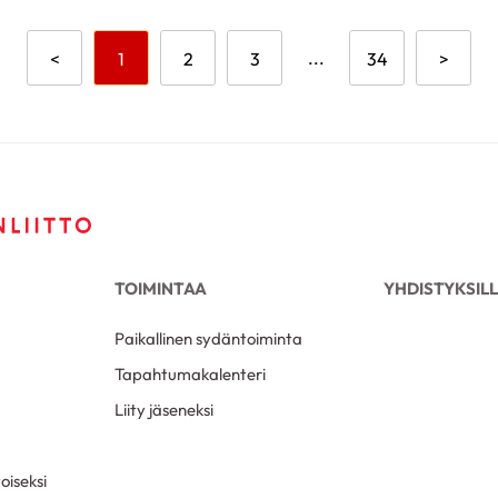
Aikaisempi sivu
Mene sivulle
Mene sivulle
Mene sivulle
...
Mene sivulle
Seuraa
<
1
2
3
34
>
TOIMINTAA
YHDISTYKSIL
Paikallinen sydäntoiminta
Tapahtumakalenteri
Liity jäseneksi
oiseksi