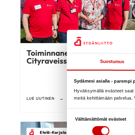
Toiminnanesittelyä
Cityraveissa 5.6.
Suostumus
Sydämesi asialla - parempi p
Hyväksymällä evästeet saat s
meitä kehittämään palvelua. V
LUE UUTINEN
Suostumuksen valinta
Välttämättömät evästeet
Etelä-Karjalan Sydänalue Ry