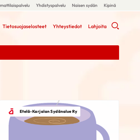
attilaispalvelu
Yhdistyspalvelu
Naisen sydän
Kipinä
Tietosuojaselosteet
Yhteystiedot
Lahjoita
Etelä-Karjalan Sydänalue Ry