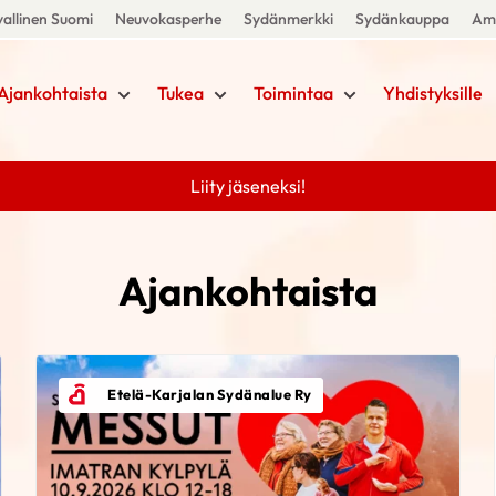
allinen Suomi
Neuvokasperhe
Sydänmerkki
Sydänkauppa
Amm
Ajankohtaista
Tukea
Toimintaa
Yhdistyksille
Liity jäseneksi!
Ajankohtaista
Etelä-Karjalan Sydänalue Ry