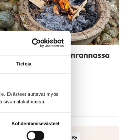
Kesänavaus Sydänrannassa
29.5.2026
Tietoja
le. Evästeet auttavat myös
iä sivun alakulmassa.
LUE UUTINEN
Kohdentamisevästeet
Etelä-Karjalan Sydänalue Ry