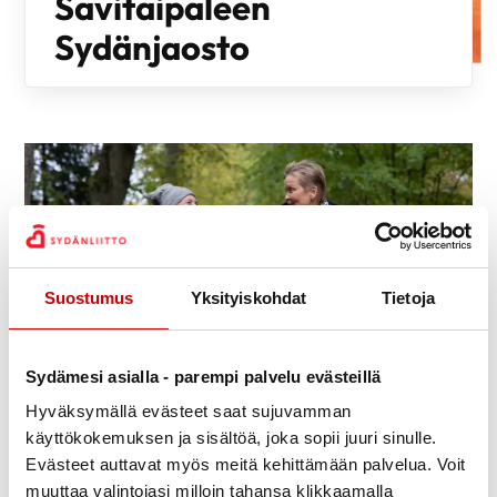
Savitaipaleen
Sydänjaosto
Suostumus
Yksityiskohdat
Tietoja
Sydämesi asialla - parempi palvelu evästeillä
Hyväksymällä evästeet saat sujuvamman
käyttökokemuksen ja sisältöä, joka sopii juuri sinulle.
Evästeet auttavat myös meitä kehittämään palvelua. Voit
Savitaipaleen Sydänjaosto on yksi Etelä-Karjalan Sydänalue ry:n
muuttaa valintojasi milloin tahansa klikkaamalla
paikallinen toimintayksikkö. Sydänjaosto toimii Savitaipaleen