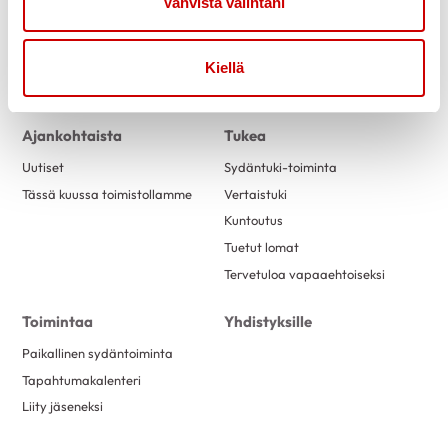
Vahvista valintani
Kiellä
Link to facebook
Link to twitter
Link to instagram
Link to youtube
Ajankohtaista
Tukea
Uutiset
Sydäntuki-toiminta
Tässä kuussa toimistollamme
Vertaistuki
Kuntoutus
Tuetut lomat
Tervetuloa vapaaehtoiseksi
Toimintaa
Yhdistyksille
Paikallinen sydäntoiminta
Tapahtumakalenteri
Liity jäseneksi