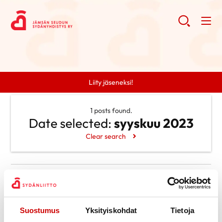
Liity jäseneksi!
1 posts found.
Date selected:
syyskuu 2023
Clear search
Search
Search
Categories
Suostumus
Yksityiskohdat
Tietoja
Uncategorized @fi
Archive