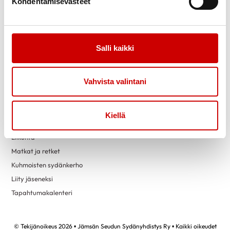
Kohdentamisevästeet
helmikuu 2022
1
tammikuu 2022
1
marraskuu 2021
3
Link to facebook
Link to twitter
Link to instagram
Link to youtube
Salli kaikki
kesäkuu 2021
1
Tietoa
Tukea
toukokuu 2021
1
Vahvista valintani
Uutiset
Kuntoutus
Vertaistuki
Kiellä
Toimintaa
Yhteystiedot
Liikunta
Matkat ja retket
Kuhmoisten sydänkerho
Liity jäseneksi
Tapahtumakalenteri
© Tekijänoikeus 2026 • Jämsän Seudun Sydänyhdistys Ry • Kaikki oikeudet