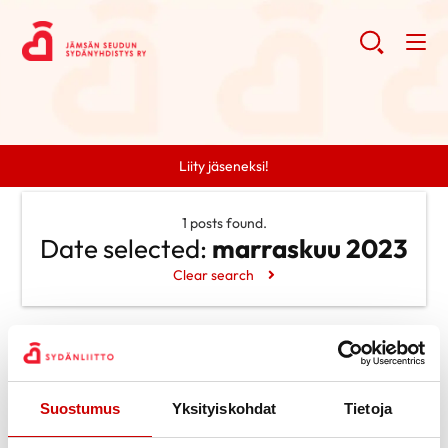
Liity jäseneksi!
1 posts found.
Date selected:
marraskuu 2023
Clear search
Search
Search
Categories
Suostumus
Yksityiskohdat
Tietoja
Uncategorized @fi
Archive