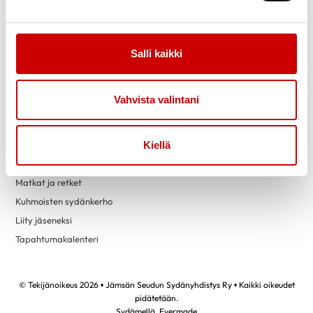
helmikuu 2022
1
tammikuu 2022
1
Link to facebook
Link to twitter
Link to instagram
Link to youtube
marraskuu 2021
3
Salli kaikki
Tietoa
Tukea
kesäkuu 2021
1
Uutiset
Kuntoutus
toukokuu 2021
1
Vahvista valintani
Vertaistuki
Toimintaa
Yhteystiedot
Kiellä
Liikunta
Matkat ja retket
Kuhmoisten sydänkerho
Liity jäseneksi
Tapahtumakalenteri
© Tekijänoikeus 2026 • Jämsän Seudun Sydänyhdistys Ry • Kaikki oikeudet
pidätetään.
Sydämellä,
Evermade