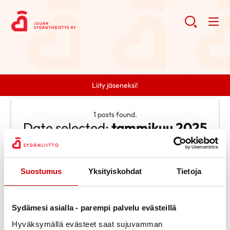
Liity jäseneksi!
1 posts found.
Date selected:
tammikuu 2025
Clear search
Suostumus
Yksityiskohdat
Tietoja
Search
Search
Categories
Sydämesi asialla - parempi palvelu evästeillä
Ei kategorioita
Archive
Hyväksymällä evästeet saat sujuvamman