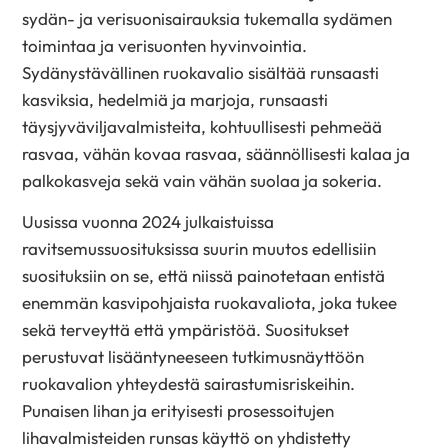
sydän- ja verisuonisairauksia tukemalla sydämen
toimintaa ja verisuonten hyvinvointia.
Sydänystävällinen ruokavalio sisältää runsaasti
kasviksia, hedelmiä ja marjoja, runsaasti
täysjyväviljavalmisteita, kohtuullisesti pehmeää
rasvaa, vähän kovaa rasvaa, säännöllisesti kalaa ja
palkokasveja sekä vain vähän suolaa ja sokeria.
Uusissa vuonna 2024 julkaistuissa
ravitsemussuosituksissa suurin muutos edellisiin
suosituksiin on se, että niissä painotetaan entistä
enemmän kasvipohjaista ruokavaliota, joka tukee
sekä terveyttä että ympäristöä. Suositukset
perustuvat lisääntyneeseen tutkimusnäyttöön
ruokavalion yhteydestä sairastumisriskeihin.
Punaisen lihan ja erityisesti prosessoitujen
lihavalmisteiden runsas käyttö on yhdistetty