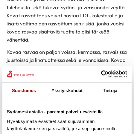
tulehdusta sekä tukevat sydän- ja verisuoniterveyttä.
Kovat rasvat taas voivat nostaa LDL-kolesterolia ja
lisätä valtimoiden rasvoittumisen riskiä, jonka vuoksi
kovaa rasvaa sisältäviä tuotteita olisi tärkeää
vähentää.
Kovaa rasvaa on paljon voissa, kermassa, rasvaisissa
juustoissa ja lihatuotteissa sekä leivonnaisissa. Kovaa
rasvaa sisältävien tuotteiden sijaan käytä kasviöljyjä,
kuten rypsi- ja oliiviöljyä, kasvipohjaisia levitteitä,
rasvattomia tai vähärasvaisia liha- ja maitotuotteita,
Suostumus
Yksityiskohdat
Tietoja
kasviproteiineja sekä kalaa, jota tulisi syödä 300–
450 grammaa viikossa. Myös pähkinät, siemenet ja
avokado sisältävät pehmeitä rasvoja.
Sydämesi asialla - parempi palvelu evästeillä
Monet kasvipohjaiset levitteet ja leivonnaiset
Hyväksymällä evästeet saat sujuvamman
sisältävät myös kookosrasvaa, joka on
käyttökokemuksen ja sisältöä, joka sopii juuri sinulle.