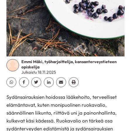
Emmi Mäki, työharjoittelija, kansanterveystieteen
opiskelija
Julkaistu 18.11.2025
Jaa Whatsapp
Jaa Facebook
Jaa Twitter
Jaa Linkedin
Jaa Email
Jaa Print
Sydänsairauksien hoidossa lääkehoito, terveelliset
elämäntavat, kuten monipuolinen ruokavalio,
säännöllinen liikunta, riittävä uni ja painonhallinta,
kulkevat käsi kädessä. Ruokavalio on tärkeä osa
sydänterveyden edistämistä ja sydänsairauksien