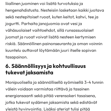
liiallinen juominen voi lisätä turvotuksia ja
hengenahdistusta. Nesteisiin lasketaan kaikki juotava
sekä nestepitoiset ruoat, kuten keitot, kahvi, tee ja
jogurtti. Parhaita janojuomia ovat vesi ja
vähäsuolaiset vaihtoehdot, sillä runsassuolaiset
juomat ja ruoat voivat lisätä nesteen kertymisen
riskiä. Säännöllinen painonseuranta ja oman voinnin
kuuntelu auttavat löytämään juuri itselle sopivan
tasapainon.
6. Säännöllisyys ja kohtuullisuus
tukevat jaksamista
Monipuolisella ja säännöllisellä syömisellä 3-4 tunnin
välein voidaan varmistaa riittävä ja tasainen
energiansaanti sekä pitää verensokeri tasaisena,
jotka tukevat sydämen jaksamista sekä edistävät
yleistä hyvinvointia. Lisäksi ateriat tulisi pitää