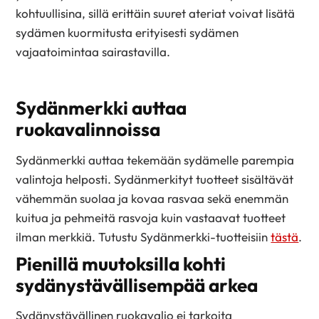
kohtuullisina, sillä erittäin suuret ateriat voivat lisätä
sydämen kuormitusta erityisesti sydämen
vajaatoimintaa sairastavilla.
Sydänmerkki auttaa
ruokavalinnoissa
Sydänmerkki auttaa tekemään sydämelle parempia
valintoja helposti. Sydänmerkityt tuotteet sisältävät
vähemmän suolaa ja kovaa rasvaa sekä enemmän
kuitua ja pehmeitä rasvoja kuin vastaavat tuotteet
ilman merkkiä. Tutustu Sydänmerkki-tuotteisiin
tästä
.
Pienillä muutoksilla kohti
sydänystävällisempää arkea
Sydänystävällinen ruokavalio ei tarkoita