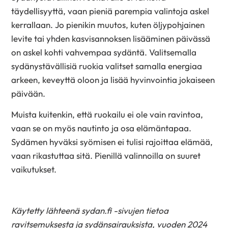
täydellisyyttä, vaan pieniä parempia valintoja askel
kerrallaan. Jo pienikin muutos, kuten öljypohjainen
levite tai yhden kasvisannoksen lisääminen päivässä
on askel kohti vahvempaa sydäntä. Valitsemalla
sydänystävällisiä ruokia valitset samalla energiaa
arkeen, keveyttä oloon ja lisää hyvinvointia jokaiseen
päivään.
Muista kuitenkin, että ruokailu ei ole vain ravintoa,
vaan se on myös nautinto ja osa elämäntapaa.
Sydämen hyväksi syömisen ei tulisi rajoittaa elämää,
vaan rikastuttaa sitä. Pienillä valinnoilla on suuret
vaikutukset.
Käytetty lähteenä sydan.fi -sivujen tietoa
ravitsemuksesta ja sydänsairauksista, vuoden 2024