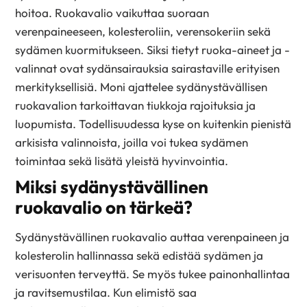
hoitoa. Ruokavalio vaikuttaa suoraan
verenpaineeseen, kolesteroliin, verensokeriin sekä
sydämen kuormitukseen. Siksi tietyt ruoka-aineet ja -
valinnat ovat sydänsairauksia sairastaville erityisen
merkityksellisiä. Moni ajattelee sydänystävällisen
ruokavalion tarkoittavan tiukkoja rajoituksia ja
luopumista. Todellisuudessa kyse on kuitenkin pienistä
arkisista valinnoista, joilla voi tukea sydämen
toimintaa sekä lisätä yleistä hyvinvointia.
Miksi sydänystävällinen
ruokavalio on tärkeä?
Sydänystävällinen ruokavalio auttaa verenpaineen ja
kolesterolin hallinnassa sekä edistää sydämen ja
verisuonten terveyttä. Se myös tukee painonhallintaa
ja ravitsemustilaa. Kun elimistö saa