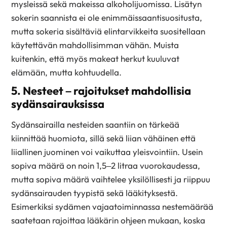
mysleissä sekä makeissa alkoholijuomissa. Lisätyn
sokerin saannista ei ole enimmäissaantisuositusta,
mutta sokeria sisältäviä elintarvikkeita suositellaan
käytettävän mahdollisimman vähän. Muista
kuitenkin, että myös makeat herkut kuuluvat
elämään, mutta kohtuudella.
5. Nesteet – rajoitukset mahdollisia
sydänsairauksissa
Sydänsairailla nesteiden saantiin on tärkeää
kiinnittää huomiota, sillä sekä liian vähäinen että
liiallinen juominen voi vaikuttaa yleisvointiin. Usein
sopiva määrä on noin 1,5–2 litraa vuorokaudessa,
mutta sopiva määrä vaihtelee yksilöllisesti ja riippuu
sydänsairauden tyypistä sekä lääkityksestä.
Esimerkiksi sydämen vajaatoiminnassa nestemäärää
saatetaan rajoittaa lääkärin ohjeen mukaan, koska