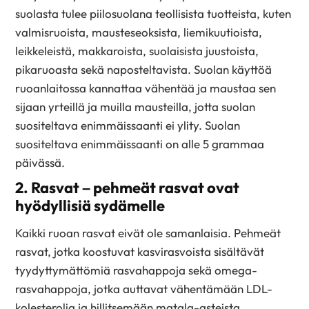
suolasta tulee piilosuolana teollisista tuotteista, kuten
valmisruoista, mausteseoksista, liemikuutioista,
leikkeleistä, makkaroista, suolaisista juustoista,
pikaruoasta sekä naposteltavista. Suolan käyttöä
ruoanlaitossa kannattaa vähentää ja maustaa sen
sijaan yrteillä ja muilla mausteilla, jotta suolan
suositeltava enimmäissaanti ei ylity. Suolan
suositeltava enimmäissaanti on alle 5 grammaa
päivässä.
2. Rasvat – pehmeät rasvat ovat
hyödyllisiä sydämelle
Kaikki ruoan rasvat eivät ole samanlaisia. Pehmeät
rasvat, jotka koostuvat kasvirasvoista sisältävät
tyydyttymättömiä rasvahappoja sekä omega-
rasvahappoja, jotka auttavat vähentämään LDL-
kolesterolia ja hillitsemään matala-asteista