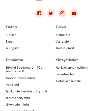
Link to facebook
Link to twitter
Link to instagram
Link to youtube
Tietoa
Tukea
Uutiset
Kuntoutus
Blogit
Vertaistuki
In English
Tuetut lomat
Toimintaa
Yhteystiedot
Säveliä Sydämestä – 70v-
Henkilökunnan esittelyt
juhlakonsertti
Laskutusohje
Tapahtumakalenteri
Tietosuojaseloste
Hankkeet
Työikäisten vertaistukiryhmä
Terveysneuvonta
Liikuntatoiminta