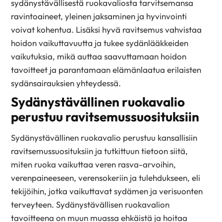
sydänystävällisestä ruokavaliosta tarvitsemansa
ravintoaineet, yleinen jaksaminen ja hyvinvointi
voivat kohentua. Lisäksi hyvä ravitsemus vahvistaa
hoidon vaikuttavuutta ja tukee sydänlääkkeiden
vaikutuksia, mikä auttaa saavuttamaan hoidon
tavoitteet ja parantamaan elämänlaatua erilaisten
sydänsairauksien yhteydessä.
Sydänystävällinen ruokavalio
perustuu ravitsemussuosituksiin
Sydänystävällinen ruokavalio perustuu kansallisiin
ravitsemussuosituksiin ja tutkittuun tietoon siitä,
miten ruoka vaikuttaa veren rasva-arvoihin,
verenpaineeseen, verensokeriin ja tulehdukseen, eli
tekijöihin, jotka vaikuttavat sydämen ja verisuonten
terveyteen. Sydänystävällisen ruokavalion
tavoitteena on muun muassa ehkäistä ja hoitaa