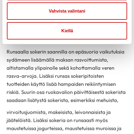
grammaa, ja kasviksia, hedelmiä ja marjoja 500–
Vahvista valintani
800 grammaa päivässä monipuolisesti ja
värikkäästi.
4. Sokeri – rajoittaminen tukee
Kiellä
sydämen hyvinvointia
Runsaalla sokerin saannilla on epäsuoria vaikutuksia
sydämeen lisäämällä maksan rasvoittumista,
altistamalla ylipainolle sekä kohottamalla veren
rasva-arvoja. Lisäksi runsas sokeripitoisten
tuotteiden käyttö lisää hampaiden reikiintymisen
riskiä. Suurin osa ruokavalion päivittäisestä sokerista
saadaan lisätystä sokerista, esimerkiksi mehuista,
virvoitusjuomista, makeisista, leivonnaisista ja
jäätelöistä. Lisäksi sokeria on runsaasti myös
maustetuissa jogurteissa, maustetuissa muroissa ja