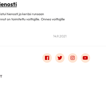
ienosti
ui hienosti ja keräsi runsaan
not on toimitettu voittajille. Onnea voittajille
14.9.2021
Link to facebook
Link to twitter
Link to instagr
Link to 
OT