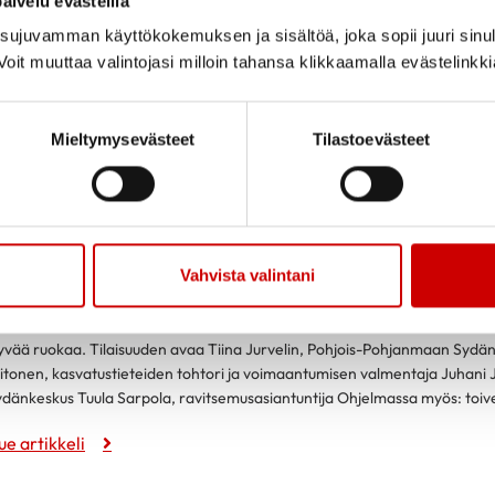
alvelu evästeillä
ujuvamman käyttökokemuksen ja sisältöä, joka sopii juuri sinul
oit muuttaa valintojasi milloin tahansa klikkaamalla evästelinkk
Mieltymysevästeet
Tilastoevästeet
ydämen asialla- sydänviikonloppu 19.11.-2
Vahvista valintani
ydämen asialla -viikonloppu on suunnattu kaikille sydämensä terveydestä 
onipuolisen kattauksen kokonaisvaltaiseen hyvinvointiin liittyvää asiaa: lu
yvää ruokaa. Tilaisuuden avaa Tiina Jurvelin, Pohjois-Pohjanmaan Sydä
iitonen, kasvatustieteiden tohtori ja voimaantumisen valmentaja Juhani J
ydänkeskus Tuula Sarpola, ravitsemusasiantuntija Ohjelmassa myös: toivevi
ue artikkeli