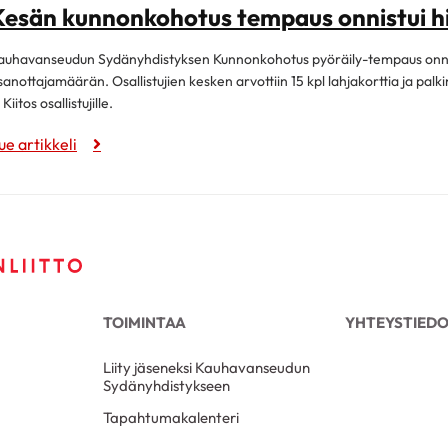
Kesän kunnonkohotus tempaus onnistui h
auhavanseudun Sydänyhdistyksen Kunnonkohotus pyöräily-tempaus onnist
sanottajamäärän. Osallistujien kesken arvottiin 15 kpl lahjakorttia ja palkin
 Kiitos osallistujille.
ue artikkeli
TOIMINTAA
YHTEYSTIED
Liity jäseneksi Kauhavanseudun
Sydänyhdistykseen
Tapahtumakalenteri