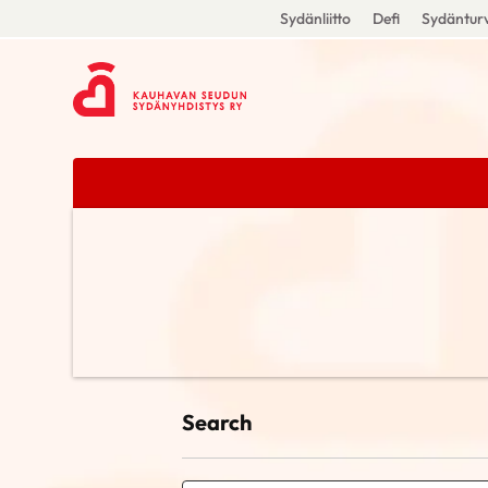
Sydänliitto
Defi
Sydänturv
Search