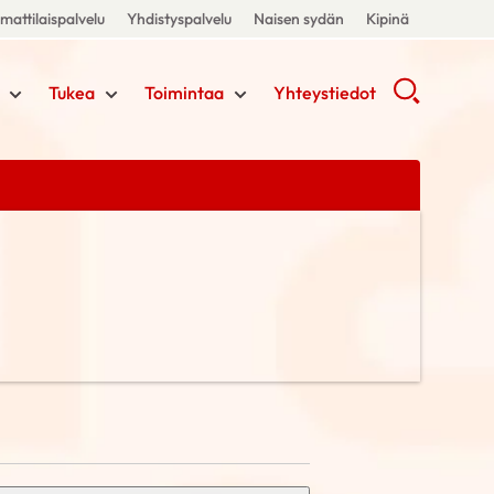
attilaispalvelu
Yhdistyspalvelu
Naisen sydän
Kipinä
Tukea
Toimintaa
Yhteystiedot