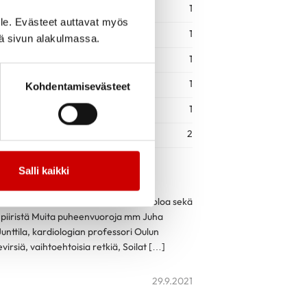
1
le. Evästeet auttavat myös
1
iä sivun alakulmassa.
1
1
Kohdentamisevästeet
1
2
1.11.
Salli kaikki
kiinnostuneille. Viikonloppu tarjoaa
entoja, liikuntaa, kulttuuria, yhdessäoloa sekä
npiiristä Muita puheenvuoroja mm Juha
unttila, kardiologian professori Oulun
rsiä, vaihtoehtoisia retkiä, Soilat […]
29.9.2021