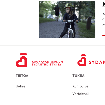
K
o
ja
L
TIETOA
TUKEA
Uutiset
Kuntoutus
Vertaistuki