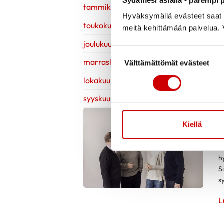
Sydämesi asialla - parempi p
tammikuu 2023
Hyväksymällä evästeet saat s
toukokuu 2022
meitä kehittämään palvelua. V
joulukuu 2021
Suostumuksen valinta
marraskuu 2021
Välttämättömät evästeet
lokakuu 2021
syyskuu 2021
S
Kiellä
S
m
h
S
s
L