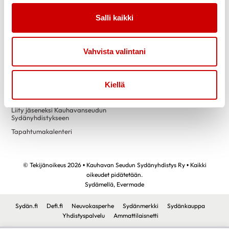
Link to facebook
Link to twitter
Link to instagram
Link to youtube
Salli kaikki
Tietoa
Tukea
Vahvista valintani
Uutiset
Kuntoutus
Vertaistuki
Kiellä
Toimintaa
Yhteystiedot
Liity jäseneksi Kauhavanseudun
Sydänyhdistykseen
Tapahtumakalenteri
© Tekijänoikeus 2026 • Kauhavan Seudun Sydänyhdistys Ry • Kaikki
oikeudet pidätetään.
Sydämellä,
Evermade
Sydän.fi
Defi.fi
Neuvokasperhe
Sydänmerkki
Sydänkauppa
Yhdistyspalvelu
Ammattilaisnetti