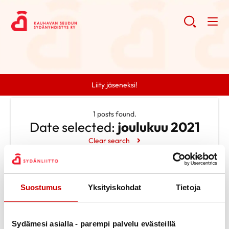
Liity jäseneksi!
1 posts found.
Date selected:
joulukuu 2021
Clear search
Search
Suostumus
Yksityiskohdat
Tietoja
Search
Categories
Ei kategorioita
Archive
Sydämesi asialla - parempi palvelu evästeillä