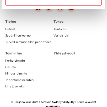
Link to facebook
Link to twitter
Link to instagram
Link to youtube
Tietoa
Tukea
Uutiset
Kuntoutus
Sydänliiton luennot
Vertaistuki
Turvallisemman tilan periaatteet
Toimintaa
Yhteystiedot
Kerhotoiminta
Liikunta
Mittaustoiminta
Tapahtumakalenteri
Liity jäseneksi
© Tekijänoikeus 2026 • Keravan Sydänyhdistys Ry • Kaikki oikeudet
pidätetään.