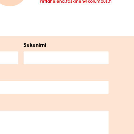
riittahelena.taskinen@kolumbus.fi
Sukunimi