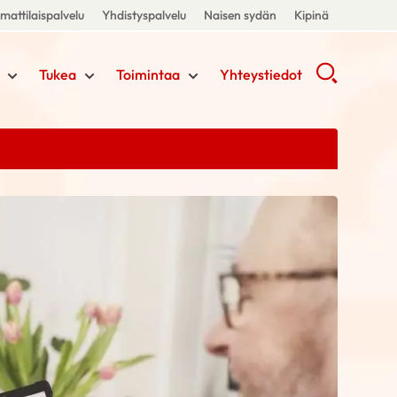
attilaispalvelu
Yhdistyspalvelu
Naisen sydän
Kipinä
Tukea
Toimintaa
Yhteystiedot