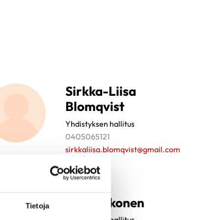
Sirkka-Liisa
Blomqvist
Yhdistyksen hallitus
0405065121
sirkkaliisa.blomqvist@gmail.com
Aki Pehkonen
Tietoja
Yhdistyksen hallitus