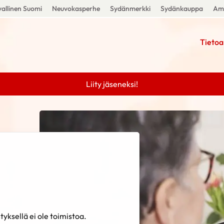
allinen Suomi
Neuvokasperhe
Sydänmerkki
Sydänkauppa
Amm
Tietoa
Liity jäseneksi!
tyksellä ei ole toimistoa.