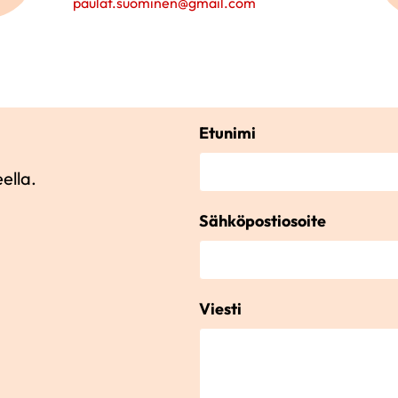
paulat.suominen@gmail.com
Etunimi
ella.
Sähköpostiosoite
Viesti