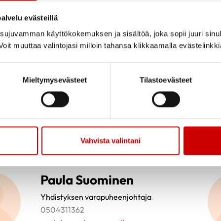
0407252973
alvelu evästeillä
tiina.hyppanen@gmail.com
ujuvamman käyttökokemuksen ja sisältöä, joka sopii juuri sinul
oit muuttaa valintojasi milloin tahansa klikkaamalla evästelinkk
Pirjo Peltola
Mieltymysevästeet
Tilastoevästeet
Yhdistyksen hallitus
0503258456
pirjo.peltola@kolumbus.fi
Vahvista valintani
Paula Suominen
Yhdistyksen varapuheenjohtaja
0504311362