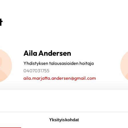
t
Aila Andersen
Yhdistyksen talousasioiden hoitaja
0407031755
aila.marjatta.andersen@gmail.com
Tiina Hyppänen
Yksityiskohdat
Yhdistyksen jäsenasioiden hoitaja