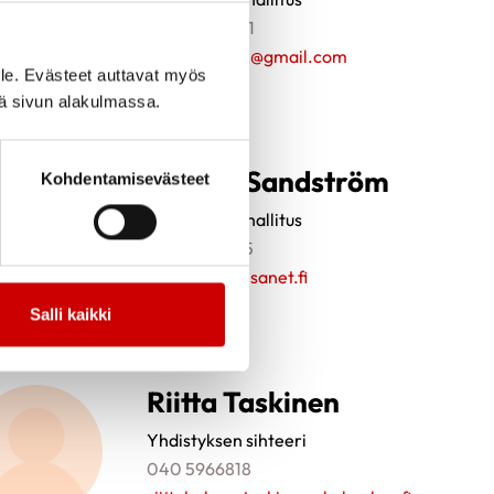
0400403441
ae.pehkonen@gmail.com
le. Evästeet auttavat myös
iä sivun alakulmassa.
Helena Sandström
Kohdentamisevästeet
Yhdistyksen hallitus
0503064565
helenasa@elisanet.fi
Salli kaikki
Riitta Taskinen
Yhdistyksen sihteeri
040 5966818