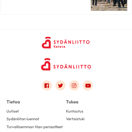
Link to facebook
Link to twitter
Link to instagram
Link to youtube
Tietoa
Tukea
Uutiset
Kuntoutus
Sydänliiton luennot
Vertaistuki
Turvallisemman tilan periaatteet