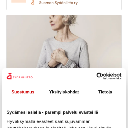
Suomen Sydänliitto ry
Suostumus
Yksityiskohdat
Tietoja
Sydänkurssi vähävaraisille
9.9.
-
11.9.
11:30
Meri-Karinan hyvinvointikeskus
Seiskarinkatu 35, 20900 TURKU
Suomen Sydänliitto ry
Sydämesi asialla - parempi palvelu evästeillä
Hyväksymällä evästeet saat sujuvamman