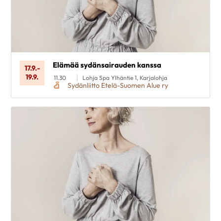
Elämää sydänsairauden kanssa
17.9.
-
19.9.
11.30
Lohja Spa Ylhäntie 1, Karjalohja
Sydänliitto Etelä-Suomen Alue ry