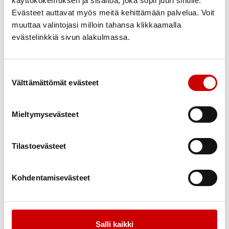
käyttökokemuksen ja sisältöä, joka sopii juuri sinulle.
Evästeet auttavat myös meitä kehittämään palvelua. Voit
muuttaa valintojasi milloin tahansa klikkaamalla
evästelinkkiä sivun alakulmassa.
Suostumuksen valinta
Välttämättömät evästeet
Mieltymysevästeet
Elämää sydänsairauden kanssa – tunne
16.9.
-
itsesi ja voi hyvin
18.9.
Tilastoevästeet
12.00
Kunnonpaikka Jokiharjuntie 3 70910 Vuorela
Savon Sydänalue Ry
Kohdentamisevästeet
Salli kaikki