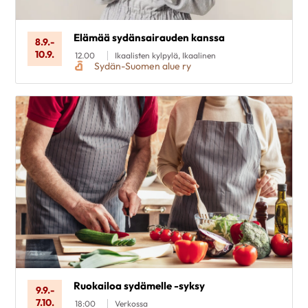
Elämää sydänsairauden kanssa
8.9.
-
10.9.
12.00
Ikaalisten kylpylä, Ikaalinen
Sydän-Suomen alue ry
Ruokailoa sydämelle -syksy
9.9.
-
7.10.
18:00
Verkossa