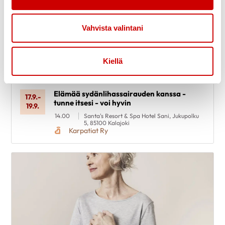
Vahvista valintani
Kiellä
Elämää sydänlihassairauden kanssa -
17.9.
-
tunne itsesi - voi hyvin
19.9.
14.00
Santa's Resort & Spa Hotel Sani, Jukupolku
5, 85100 Kalajoki
Karpatiat Ry