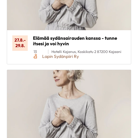
Kohderyhmä
Poista valinnat
Elämää sydänsairauden kanssa - tunne
27.8.
-
itsesi ja voi hyvin
29.8.
13
Hotelli Kajanus, Koskikatu 2 87200 Kajaani
Lapin Sydänpiiri Ry