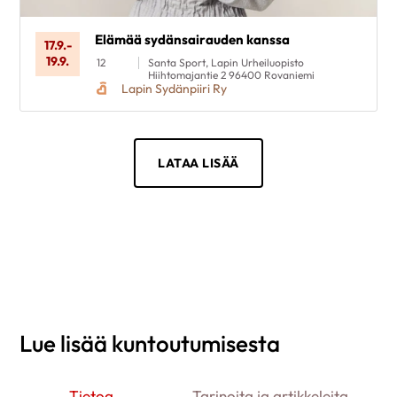
Elämää sydänsairauden kanssa
17.9.
-
19.9.
12
Santa Sport, Lapin Urheiluopisto
Hiihtomajantie 2 96400 Rovaniemi
Lapin Sydänpiiri Ry
LATAA LISÄÄ
Lue lisää kuntoutumisesta
Tietoa
Tarinoita ja artikkeleita