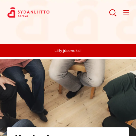
Liity jäseneksi!