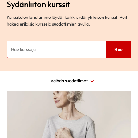
Sydänliiton kurssit
Kurssikalenteristamme löydät kaikki sydänyhteisön kurssit. Voit
hakea erilaisia kursseja suodattimien avulla.
Hae
Vaihda suodattimet
Alue
Ajankohta
Sairausryhmä