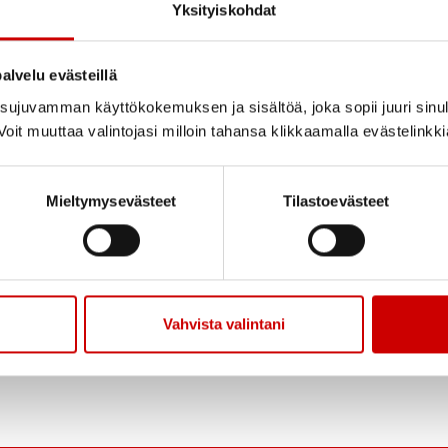
ja ymmärret
Yksityiskohdat
Etsitkö tietoa sydänsai
alvelu evästeillä
palvelun Sydänsairaud
ujuvamman käyttökokemuksen ja sisältöä, joka sopii juuri sinul
oit muuttaa valintojasi milloin tahansa klikkaamalla evästelinkk
tekemiä fakta-artikkel
myös asiantuntijoiden 
tarinoita elämästä sa
Mieltymysevästeet
Tilastoevästeet
LUE LISÄÄ
Vahvista valintani