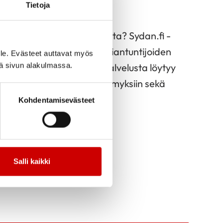
tävästi
Tietoja
rauksista ja niiden hoidoista? Sydan.fi -
et-osio pitää sisällään asiantuntijoiden
le. Evästeet auttavat myös
iä sivun alakulmassa.
eita sydänsairauksista. Palvelusta löytyy
vastauksia lukijoiden kysymyksiin sekä
irauden kanssa.
Kohdentamisevästeet
Salli kaikki