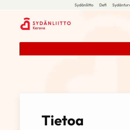
Sydänliitto
Defi
Sydänturv
Tietoa