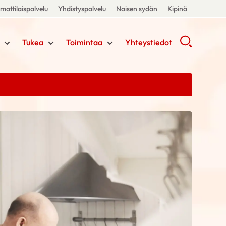
attilaispalvelu
Yhdistyspalvelu
Naisen sydän
Kipinä
Tukea
Toimintaa
Yhteystiedot