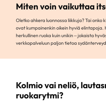
Miten voin vaikuttaa i
Oletko ahkera luonnossa liikkuja? Tai onko 
ovat kumpainenkin oikein hyviä elintapoja. 
herkullinen ruoka kuin unikin – jokaista h
verkkopalveluun paljon tietoa sydänterveyd
Kolmio vai neliö, lautas
ruokarytmi?