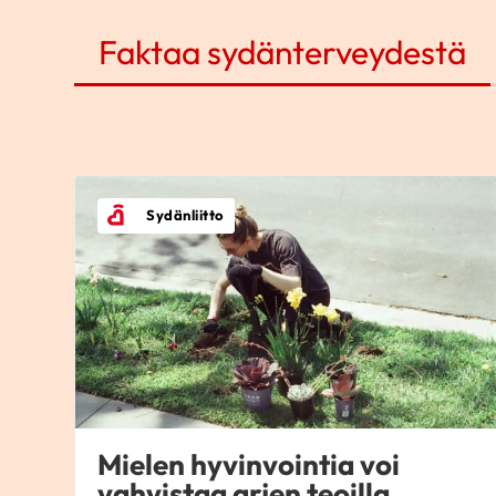
Faktaa sydänterveydestä
Sydänliitto
Mielen hyvinvointia voi
vahvistaa arjen teoilla