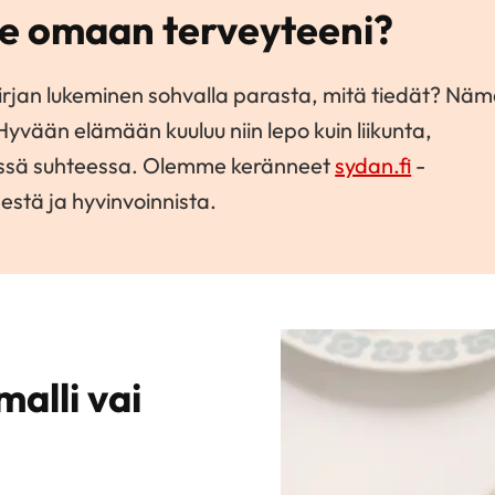
tse omaan terveyteeni?
kirjan lukeminen sohvalla parasta, mitä tiedät? Nä
Hyvään elämään kuuluu niin lepo kuin liikunta,
yvässä suhteessa. Olemme keränneet
sydan.fi
-
estä ja hyvinvoinnista.
malli vai