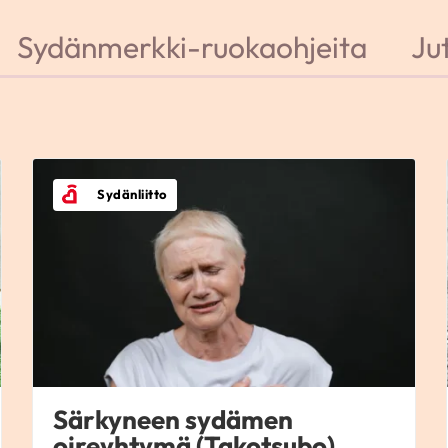
Sydänmerkki-ruokaohjeita
Jut
Sydänliitto
Särkyneen sydämen
oireyhtymä (Takotsubo)