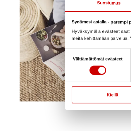
Suostumus
Sydämesi asialla - parempi p
Hyväksymällä evästeet saat s
meitä kehittämään palvelua. V
Suostumuksen valinta
Välttämättömät evästeet
Kiellä