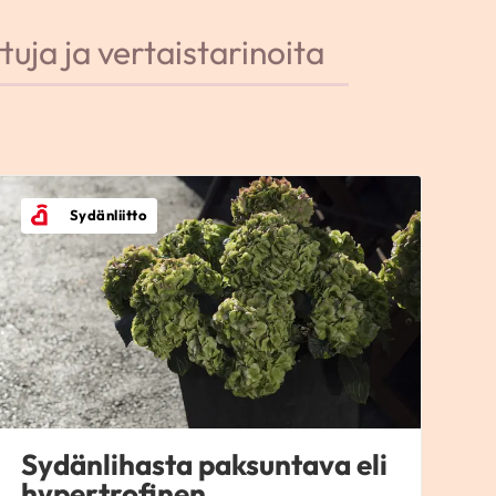
tuja ja vertaistarinoita
Sydänliitto
Sydänlihasta paksuntava eli
hypertrofinen