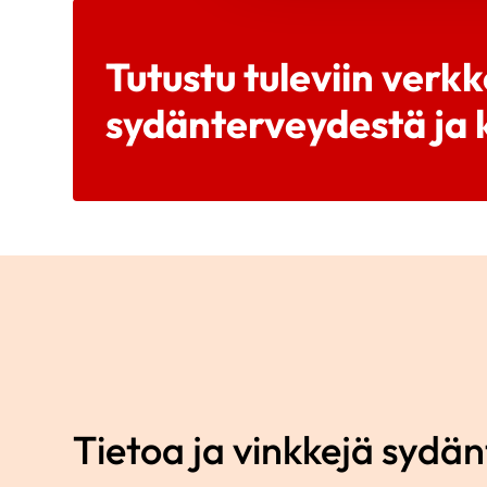
Tutustu tuleviin verkk
sydänterveydestä ja k
Tietoa ja vinkkejä sydä