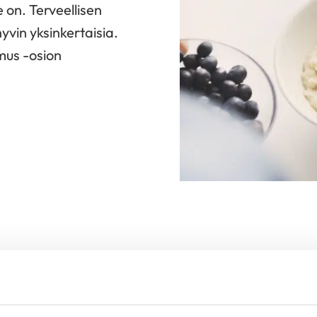
 on. Terveellisen
yvin yksinkertaisia.
mus -osion
Tietoa sydä