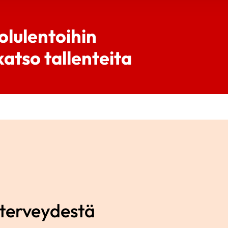
olulentoihin
atso tallenteita
nterveydestä