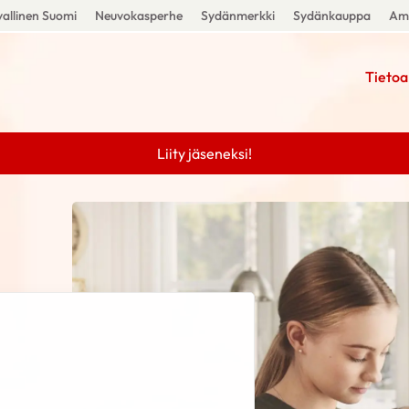
allinen Suomi
Neuvokasperhe
Sydänmerkki
Sydänkauppa
Amm
Tietoa
Liity jäseneksi!