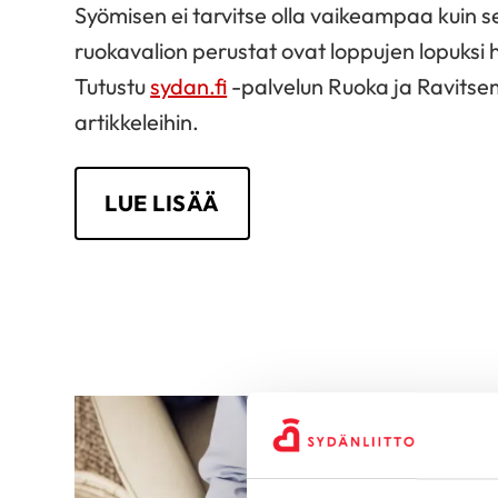
Syömisen ei tarvitse olla vaikeampaa kuin se
ruokavalion perustat ovat loppujen lopuksi h
Tutustu
sydan.fi
-palvelun Ruoka ja Ravitse
artikkeleihin.
LUE LISÄÄ