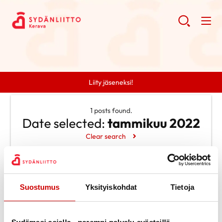
Liity jäseneksi!
1 posts found.
Date selected:
tammikuu 2022
Clear search
Search
Suostumus
Yksityiskohdat
Tietoja
Search
Categories
Ei kategorioita
Archive