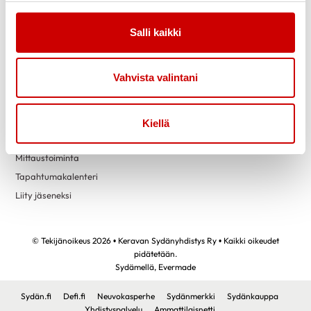
maaliskuu 2022
4
Tietoa
Tukea
helmikuu 2022
1
Uutiset
Kuntoutus
Salli kaikki
Sydänliiton luennot
Vertaistuki
tammikuu 2022
1
Turvallisemman tilan periaatteet
marraskuu 2021
2
Vahvista valintani
lokakuu 2021
2
Toimintaa
Yhteystiedot
syyskuu 2021
4
Kerhotoiminta
Kiellä
elokuu 2021
3
Liikunta
toukokuu 2021
1
Mittaustoiminta
Tapahtumakalenteri
Liity jäseneksi
© Tekijänoikeus 2026 • Keravan Sydänyhdistys Ry • Kaikki oikeudet
pidätetään.
Sydämellä,
Evermade
Sydän.fi
Defi.fi
Neuvokasperhe
Sydänmerkki
Sydänkauppa
Yhdistyspalvelu
Ammattilaisnetti