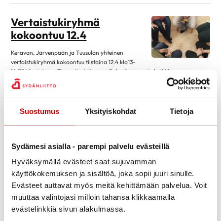
tammikuu 2026
1
Vertaistukiryhmä
syyskuu 2024
2
kokoontuu 12.4
huhtikuu 2024
1
Keravan, Järvenpään ja Tuusulan yhteinen
lokakuu 2023
1
vertaistukiryhmä kokoontuu tiistaina 12.4 klo13-
syyskuu 2023
1
14.30 Viertolassa Timontie 4 Kerava. Ryhmä on avoin kaikille
sydäntapahtuman kokeneille , ei etukäteisilmoittautumista eikä jäseneksi
elokuu 2023
1
sitoutumista. Mukana koulutetut vertaistukiohjaajat.
toukokuu 2023
2
Lue artikkeli
28.3.2022
Suostumus
Yksityiskohdat
Tietoja
huhtikuu 2023
1
Teatterimatka
maaliskuu 2023
1
Hämeenlinnaan 29.4
Sydämesi asialla - parempi palvelu evästeillä
helmikuu 2023
1
Teemme retken Hämeenlinnan kaupunginteatteriin
Hyväksymällä evästeet saat sujuvamman
marraskuu 2022
1
29.4 katsomaan ”Kaukorakkaus” esitystä, matka
käyttökokemuksen ja sisältöä, joka sopii juuri sinulle.
syyskuu 2022
2
sisältää myös lounaan. Aikataulu myöhemmin. Ilmottautumiset Ailalle
Evästeet auttavat myös meitä kehittämään palvelua. Voit
0407031755
toukokuu 2022
1
muuttaa valintojasi milloin tahansa klikkaamalla
Lue artikkeli
22.3.2022
evästelinkkiä sivun alakulmassa.
huhtikuu 2022
3