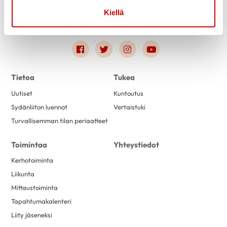
Kiellä
Link to facebook
Link to twitter
Link to instagram
Link to youtube
Tietoa
Tukea
Uutiset
Kuntoutus
Sydänliiton luennot
Vertaistuki
Turvallisemman tilan periaatteet
Toimintaa
Yhteystiedot
Kerhotoiminta
Liikunta
Mittaustoiminta
Tapahtumakalenteri
Liity jäseneksi