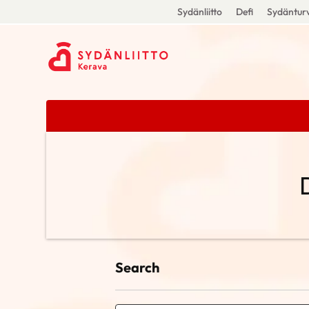
Sydänliitto
Defi
Sydänturv
Search