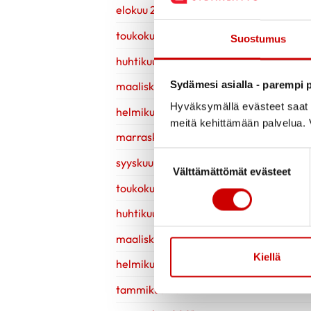
elokuu 2023
toukokuu 2023
Suostumus
huhtikuu 2023
Sydämesi asialla - parempi p
maaliskuu 2023
Hyväksymällä evästeet saat s
helmikuu 2023
meitä kehittämään palvelua. V
marraskuu 2022
Suostumuksen valinta
syyskuu 2022
Välttämättömät evästeet
toukokuu 2022
huhtikuu 2022
maaliskuu 2022
Kiellä
helmikuu 2022
tammikuu 2022