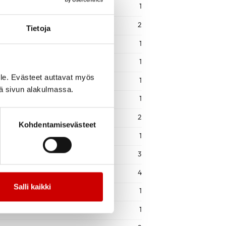
1
2
Tietoja
1
1
le. Evästeet auttavat myös
1
iä sivun alakulmassa.
1
2
Kohdentamisevästeet
1
3
4
Salli kaikki
1
1