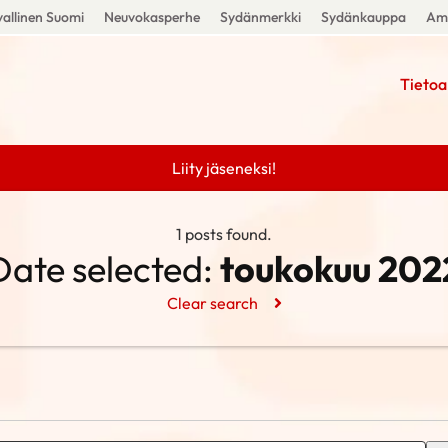
allinen Suomi
Neuvokasperhe
Sydänmerkki
Sydänkauppa
Amm
Tietoa
Liity jäseneksi!
1 posts found.
Date selected:
toukokuu 202
Clear search