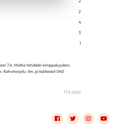
2
2
4
3
1
aan 7.6. Matka tehdään kimppakyydein.
Kahvitarjoilu. Ilm. ja lisätiedot 040
17.5.2022
Link to facebook
Link to twitter
Link to instagr
Link to 