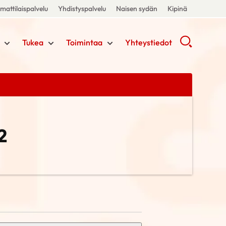
attilaispalvelu
Yhdistyspalvelu
Naisen sydän
Kipinä
Tukea
Toimintaa
Yhteystiedot
2