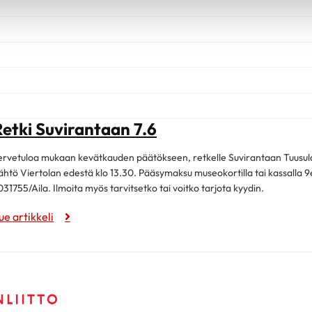
Retki Suvirantaan 7.6
ervetuloa mukaan kevätkauden päätökseen, retkelle Suvirantaan Tuusul
ähtö Viertolan edestä klo 13.30. Pääsymaksu museokortilla tai kassalla 9e. 
031755/Aila. Ilmoita myös tarvitsetko tai voitko tarjota kyydin.
ue artikkeli