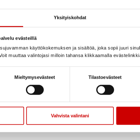
Yksityiskohdat
alvelu evästeillä
ujuvamman käyttökokemuksen ja sisältöä, joka sopii juuri sinul
oit muuttaa valintojasi milloin tahansa klikkaamalla evästelinkk
Mieltymysevästeet
Tilastoevästeet
Vahvista valintani