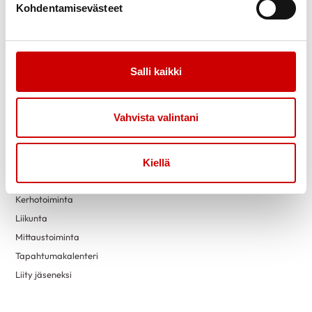
Kohdentamisevästeet
Link to facebook
Link to twitter
Link to instagram
Link to youtube
Salli kaikki
Tietoa
Tukea
Uutiset
Kuntoutus
Vahvista valintani
Sydänliiton luennot
Vertaistuki
Turvallisemman tilan periaatteet
Kiellä
Toimintaa
Yhteystiedot
Kerhotoiminta
Liikunta
Mittaustoiminta
Tapahtumakalenteri
Liity jäseneksi