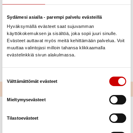
Sydämesi asialla - parempi palvelu evästeillä
Hyväksymällä evästeet saat sujuvamman
käyttökokemuksen ja sisältöä, joka sopii juuri sinulle.
Julkaistu 19.5.2021
Evästeet auttavat myös meitä kehittämään palvelua. Voit
Jaa Whatsapp
Jaa Facebook
Jaa Twitter
Jaa Linkedin
Jaa Email
Jaa Print
muuttaa valintojasi milloin tahansa klikkaamalla
evästelinkkiä sivun alakulmassa.
Laadimme uusia kotisivuja yhdessä Etelä-Suomen
Sydänpiirin kanssa.
Suostumuksen valinta
Välttämättömät evästeet
Mieltymysevästeet
Tilastoevästeet