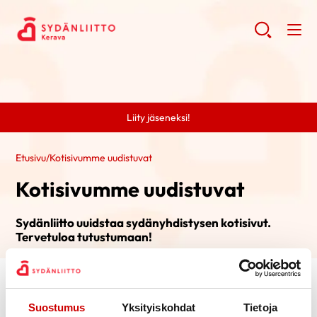
Liity jäseneksi!
Etusivu
/
Kotisivumme uudistuvat
Kotisivumme uudistuvat
Sydänliitto uuidstaa sydänyhdistysen kotisivut.
Tervetuloa tutustumaan!
Suostumus
Yksityiskohdat
Tietoja