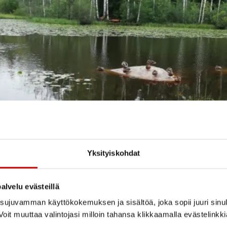
Yksityiskohdat
alvelu evästeillä
ujuvamman käyttökokemuksen ja sisältöä, joka sopii juuri sinul
oit muuttaa valintojasi milloin tahansa klikkaamalla evästelinkk