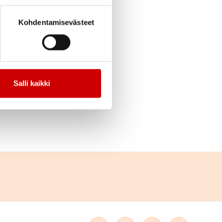
cebook
Jaa Twitter
Jaa Linkedin
Jaa Email
Jaa Print
Kohdentamisevästeet
Salli kaikki