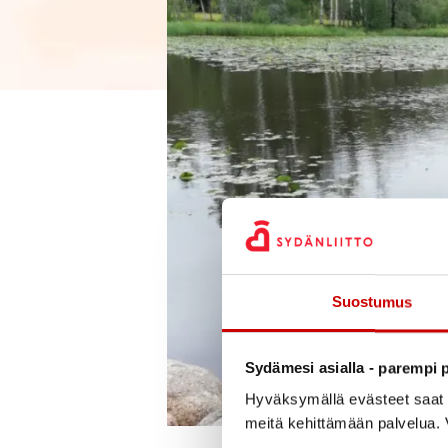
Suostumus
Sydämesi asialla - parempi p
Hyväksymällä evästeet saat s
meitä kehittämään palvelua. V