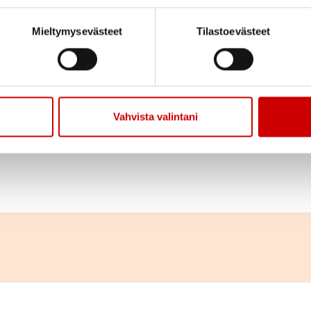
Jaa sivu
Jaa Whatsapp
Jaa Fa
Mieltymysevästeet
Tilastoevästeet
sa Timontie 4 keskiviikkona 1.9 klo13.30
ittelun kera
Vahvista valintani
van syksyn ohjelmasta