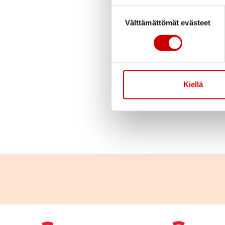
Julkaistu 29.8.2021
Suostumuksen valinta
Välttämättömät evästeet
Sydänkerho Viertolas
Sydäntunnelmia kahv
Kiellä
Kerrotaan myös tule