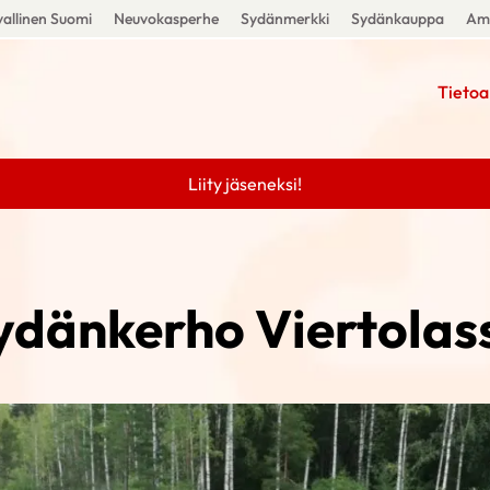
allinen Suomi
Neuvokasperhe
Sydänmerkki
Sydänkauppa
Amm
Tietoa
Liity jäseneksi!
ydänkerho Viertolas