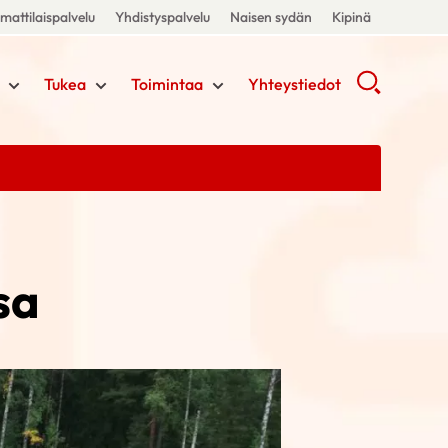
attilaispalvelu
Yhdistyspalvelu
Naisen sydän
Kipinä
Tukea
Toimintaa
Yhteystiedot
sa