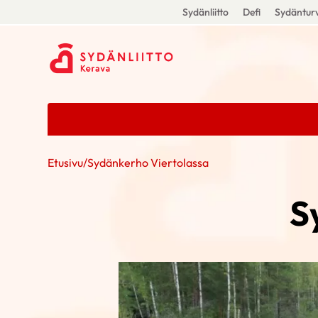
Sydänliitto
Defi
Sydänturv
Etusivu
/
Sydänkerho Viertolassa
S