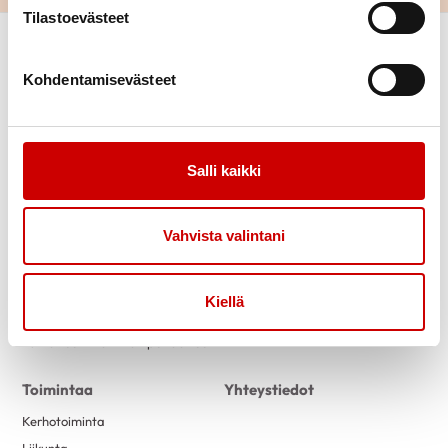
Tilastoevästeet
Kohdentamisevästeet
Salli kaikki
Link to facebook
Link to twitter
Link to instagram
Link to youtube
Vahvista valintani
Tietoa
Tukea
Uutiset
Kuntoutus
Kiellä
Sydänliiton luennot
Vertaistuki
Turvallisemman tilan periaatteet
Toimintaa
Yhteystiedot
Kerhotoiminta
Liikunta