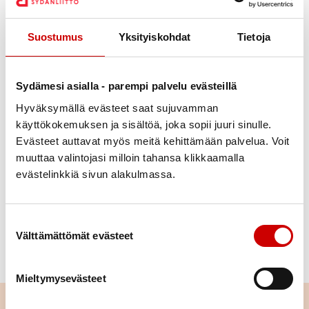
Suostumus
Yksityiskohdat
Tietoja
Julkaistu 17.9.2021
Sydämesi asialla - parempi palvelu evästeillä
Jaa Whatsapp
Jaa Facebook
Jaa Twitter
Jaa Linkedin
Jaa Email
Jaa Print
Hyväksymällä evästeet saat sujuvamman
käyttökokemuksen ja sisältöä, joka sopii juuri sinulle.
Teatterimatka Lahden kaupunginteatteriin pe 29.10
Evästeet auttavat myös meitä kehittämään palvelua. Voit
Waitress – unelmien resepti musikaaliin. Esitys alkaa
muuttaa valintojasi milloin tahansa klikkaamalla
klo13. Bussikuljetus ja lounas ennen esitystä.
evästelinkkiä sivun alakulmassa.
Lisätiedot Aila Andersen 040 703 1755
Suostumuksen valinta
Välttämättömät evästeet
LUE LISÄÄ
Mieltymysevästeet