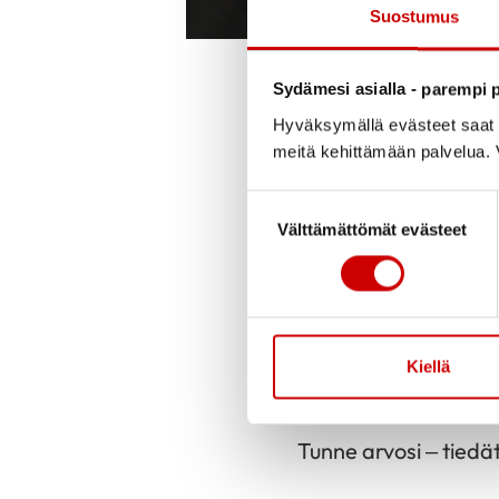
Suostumus
Julkaistu 11.11.2021
Sydämesi asialla - parempi p
Hyväksymällä evästeet saat s
Mittaustapahtuma l
meitä kehittämään palvelua. V
Palopellonkatu 7, Ke
Suostumuksen valinta
Välttämättömät evästeet
Tule mittauttamaan k
verinäytteestä ja tu
toiminnasta.
Kiellä
Ei ajanvarausta. Mi
Tunne arvosi – tiedä