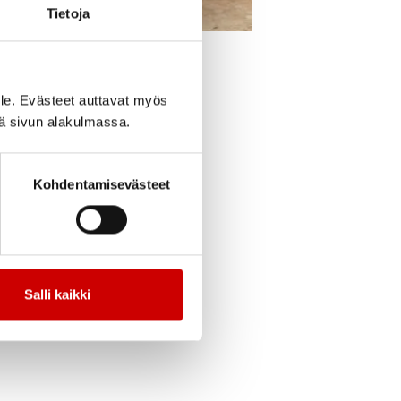
Tietoja
cebook
Jaa Twitter
Jaa Linkedin
Jaa Email
Jaa Print
le. Evästeet auttavat myös
iä sivun alakulmassa.
Kohdentamisevästeet
ä otetusta
ydänyhdistyksen
Salli kaikki