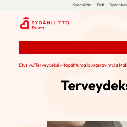
Sydänliitto
Defi
Sydänturv
Etusivu
/
Terveydeksi – tapahtuma lounasravintola Mak
Terveydek