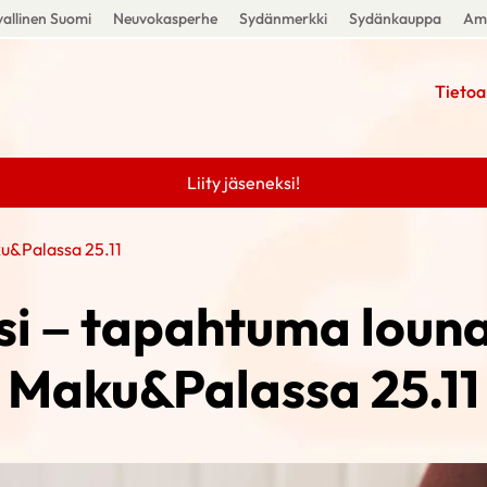
allinen Suomi
Neuvokasperhe
Sydänmerkki
Sydänkauppa
Amm
Tietoa
Liity jäseneksi!
u&Palassa 25.11
si – tapahtuma louna
Maku&Palassa 25.11