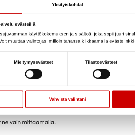
Yksityiskohdat
Jaa sivu
Jaa Whatsapp
Jaa Fa
alvelu evästeillä
ujuvamman käyttökokemuksen ja sisältöä, joka sopii juuri sinul
ounasravintola Maku&Palassa 25.11 klo 10-14
oit muuttaa valintojasi milloin tahansa klikkaamalla evästelinkk
rava
Mieltymysevästeet
Tilastoevästeet
olesteroliarvosi. Mittaus suoritetaan sormenpääst
loksen saat heti mukaasi. Samalla kuulet Keravan S
Vahvista valintani
ttaus on maksuton.
t ne vain mittaamalla.