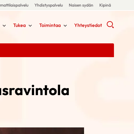
attilaispalvelu
Yhdistyspalvelu
Naisen sydän
Kipinä
Tukea
Toimintaa
Yhteystiedot
sravintola