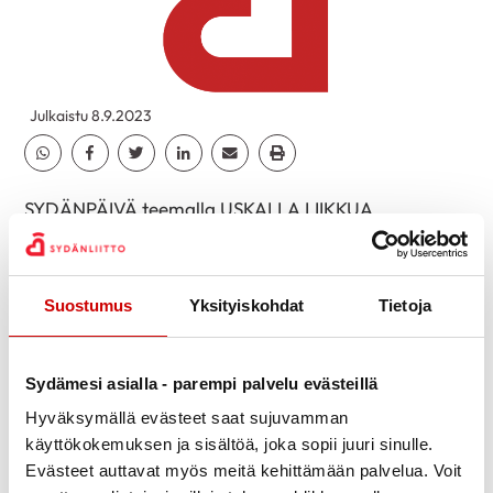
Julkaistu 8.9.2023
Jaa Whatsapp
Jaa Facebook
Jaa Twitter
Jaa Linkedin
Jaa Email
Jaa Print
SYDÄNPÄIVÄ teemalla USKALLA LIIKKUA
Etelä-Suomen Sydänpiirin ja paikallisten
sydänyhdistysten Sydänpäivä-kiertue
Kirkkonummella. Kiertueen tarkoitus on lisätä
Suostumus
Yksityiskohdat
Tietoja
sydämen vajaatoiminnan ja eteisvärinän riskissä
olevien tietoisuutta näiden sairauksien
Sydämesi asialla - parempi palvelu evästeillä
ennaltaehkäisyssä, oireiden varhaisessa
tunnistamisessa sekä omahoidosta.
Hyväksymällä evästeet saat sujuvamman
käyttökokemuksen ja sisältöä, joka sopii juuri sinulle.
Kirkkonummen Prisman pääoven vieressä teltassa
Evästeet auttavat myös meitä kehittämään palvelua. Voit
15.9. klo 12-14