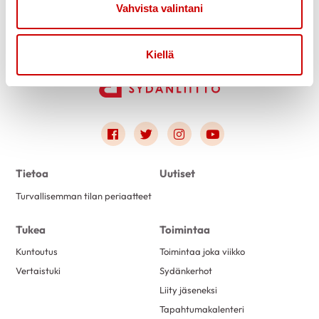
Vahvista valintani
Kiellä
Link to facebook
Link to twitter
Link to instagram
Link to youtube
Tietoa
Uutiset
Turvallisemman tilan periaatteet
Tukea
Toimintaa
Kuntoutus
Toimintaa joka viikko
Vertaistuki
Sydänkerhot
Liity jäseneksi
Tapahtumakalenteri