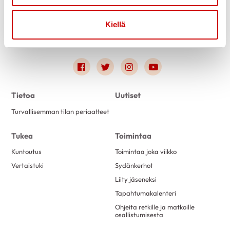
Kiellä
Link to facebook
Link to twitter
Link to instagram
Link to youtube
Tietoa
Uutiset
Turvallisemman tilan periaatteet
Tukea
Toimintaa
Kuntoutus
Toimintaa joka viikko
Vertaistuki
Sydänkerhot
Liity jäseneksi
Tapahtumakalenteri
Ohjeita retkille ja matkoille
osallistumisesta