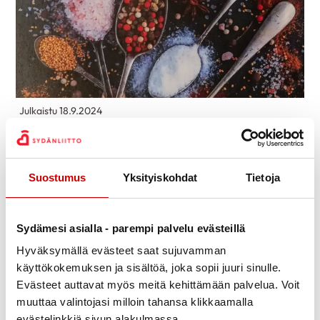
Julkaistu 18.9.2024
Jaa Whatsapp
Jaa Facebook
Jaa Twitter
Jaa Linkedin
Jaa Email
Jaa Print
Elämän suola ei ole purkissa!
Suostumus
Yksityiskohdat
Tietoja
Suolaa vain vajaa teelusikallinen päivässä.
Miksi suola ei kuulu terveelliseen ruokavalioon?
Sydämesi asialla - parempi palvelu evästeillä
Mitä on piilosuola?
Tule ottamaan selvää!
Hyväksymällä evästeet saat sujuvamman
käyttökokemuksen ja sisältöä, joka sopii juuri sinulle.
Sydänpäivä-tapahtumassa on paikalla
Evästeet auttavat myös meitä kehittämään palvelua. Voit
sydänterveyden ammattilaisia Sydänliitto Etelä-
muuttaa valintojasi milloin tahansa klikkaamalla
Suomen Alueelta ja oman sydänyhdistyksen
evästelinkkiä sivun alakulmassa.