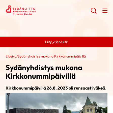
Liity jäseneksi!
Etusivu
/
Sydänyhdistys mukana Kirkkonummipäivillä
Sydänyhdistys mukana
Kirkkonummipäivillä
Kirkkonummipäivillä 26.8. 2023 oli runsaasti väkeä.