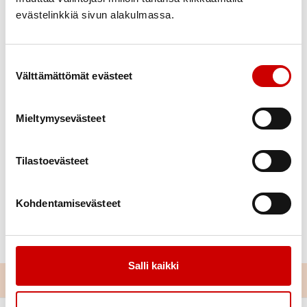
evästelinkkiä sivun alakulmassa.
Suostumuksen valinta
Välttämättömät evästeet
Salen käytävässä mitattiin kolesterolia ja
verensokeria sekä verenpainetta.
Mieltymysevästeet
Asiakkaita riitti mittauksissakin.
Tilastoevästeet
Kohdentamisevästeet
Salli kaikki