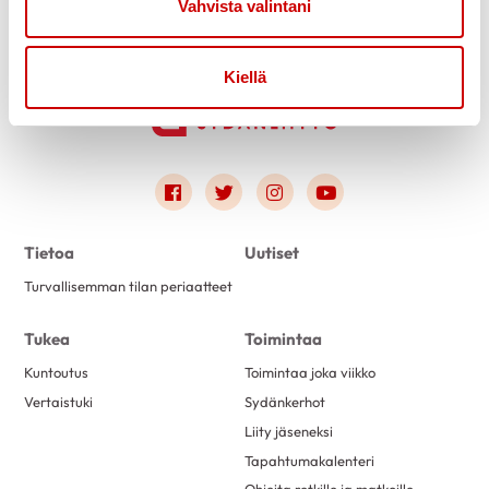
Vahvista valintani
Kiellä
Link to facebook
Link to twitter
Link to instagram
Link to youtube
Tietoa
Uutiset
Turvallisemman tilan periaatteet
Tukea
Toimintaa
Kuntoutus
Toimintaa joka viikko
Vertaistuki
Sydänkerhot
Liity jäseneksi
Tapahtumakalenteri