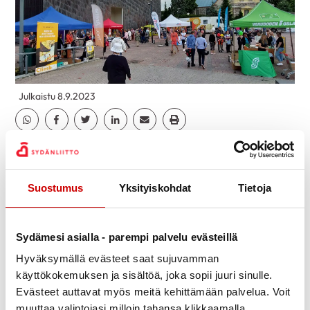
Julkaistu 8.9.2023
Jaa Whatsapp
Jaa Facebook
Jaa Twitter
Jaa Linkedin
Jaa Email
Jaa Print
Sydänyhdistys oli mukana vuoden 2023
Kirkkonummipäivillä 26.8.
Suostumus
Yksityiskohdat
Tietoja
Torilla teltassa myytiin leivonnaisia ja arpoja. Arpoja
myytiin torillakin hyvällä menestyksellä, joten kolme
arpalenkkiä oli myyty puoleen päivään mennessä.
Sydämesi asialla - parempi palvelu evästeillä
Hyväksymällä evästeet saat sujuvamman
käyttökokemuksen ja sisältöä, joka sopii juuri sinulle.
Evästeet auttavat myös meitä kehittämään palvelua. Voit
muuttaa valintojasi milloin tahansa klikkaamalla