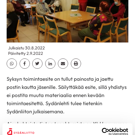
Julkaistu 30.8.2022
Päivitetty 2.9.2022
Jaa Whatsapp
Jaa Facebook
Jaa Twitter
Jaa Linkedin
Jaa Email
Jaa Print
Syksyn toimintaesite on tullut painosta ja jaettu
postin kautta jäsenille. Säilyttäkää esite, sillä yhdistys
ei postita muuta materiaalia ennen kevään
toimintaesitettä. Sydänlehti tulee tietenkin
Sydänliiton julkaisemana.
Ajankohtaista tietoa tapahtumista on KIrkkonummen
Sanomien Tapahtumapäivyrissä,