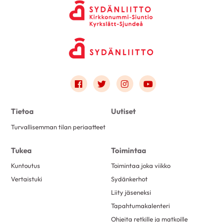
Link to facebook
Link to twitter
Link to instagram
Link to youtube
Tietoa
Uutiset
Turvallisemman tilan periaatteet
Tukea
Toimintaa
Kuntoutus
Toimintaa joka viikko
Vertaistuki
Sydänkerhot
Liity jäseneksi
Tapahtumakalenteri
Ohjeita retkille ja matkoille