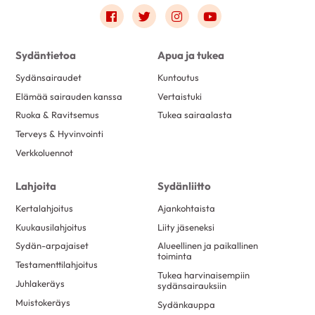
Link to facebook
Link to twitter
Link to instagram
Link to youtube
Sydäntietoa
Apua ja tukea
Sydänsairaudet
Kuntoutus
Elämää sairauden kanssa
Vertaistuki
Ruoka & Ravitsemus
Tukea sairaalasta
Terveys & Hyvinvointi
Verkkoluennot
Lahjoita
Sydänliitto
Kertalahjoitus
Ajankohtaista
Kuukausilahjoitus
Liity jäseneksi
Sydän-arpajaiset
Alueellinen ja paikallinen
toiminta
Testamenttilahjoitus
Tukea harvinaisempiin
Juhlakeräys
sydänsairauksiin
Muistokeräys
Sydänkauppa