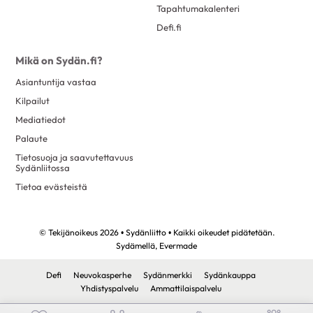
Tapahtumakalenteri
Defi.fi
Mikä on Sydän.fi?
Asiantuntija vastaa
Kilpailut
Mediatiedot
Palaute
Tietosuoja ja saavutettavuus
Sydänliitossa
Tietoa evästeistä
© Tekijänoikeus 2026 • Sydänliitto • Kaikki oikeudet pidätetään.
Sydämellä,
Evermade
Defi
Neuvokasperhe
Sydänmerkki
Sydänkauppa
Yhdistyspalvelu
Ammattilaispalvelu