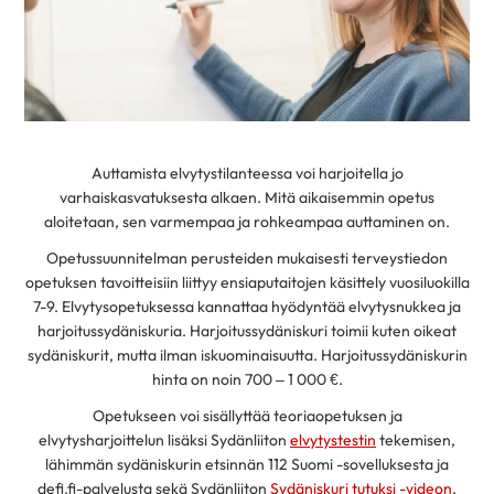
Auttamista elvytystilanteessa voi harjoitella jo
varhaiskasvatuksesta alkaen. Mitä aikaisemmin opetus
aloitetaan, sen varmempaa ja rohkeampaa auttaminen on.
Opetussuunnitelman perusteiden mukaisesti terveystiedon
opetuksen tavoitteisiin liittyy ensiaputaitojen käsittely vuosiluokilla
7-9. Elvytysopetuksessa kannattaa hyödyntää elvytysnukkea ja
harjoitussydäniskuria. Harjoitussydäniskuri toimii kuten oikeat
sydäniskurit, mutta ilman iskuominaisuutta. Harjoitussydäniskurin
hinta on noin 700 – 1 000 €.
Opetukseen voi sisällyttää teoriaopetuksen ja
elvytysharjoittelun lisäksi Sydänliiton
elvytystestin
tekemisen,
lähimmän sydäniskurin etsinnän 112 Suomi -sovelluksesta ja
defi.fi-palvelusta sekä Sydänliiton
Sydäniskuri tutuksi -videon
,