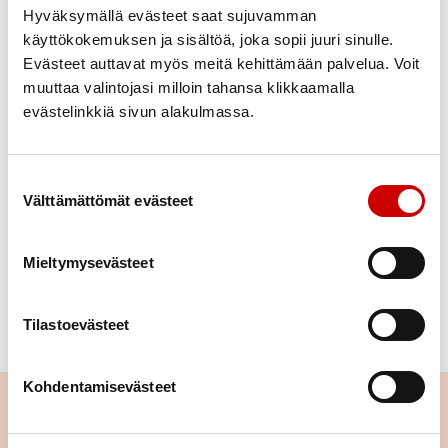
Hyväksymällä evästeet saat sujuvamman
sekä lähietäisyydellä sijaitsevasta sydäniskurista.
käyttökokemuksen ja sisältöä, joka sopii juuri sinulle.
Yli puolet sairaalan ulkopuolisista sydänpysähdyksistä tapahtuu
Evästeet auttavat myös meitä kehittämään palvelua. Voit
kotona, joten kotia lähimmän sydäniskurin sijainti ja saatavuus on
muuttaa valintojasi milloin tahansa klikkaamalla
tärkeä tiedostaa.
evästelinkkiä sivun alakulmassa.
Asutko taloyhtiössä, oletko sen hallituksessa?
Mikäli taloyhtiön riittävässä läheisyydessä ei sijaitse sydäniskuria,
Suostumuksen valinta
suosittelemme sen hankintaa. Hinta sydänturvallisuudelle on
Välttämättömät evästeet
pieni, sillä osakaskohtainen kustannus voi taloyhtiön koosta
riippuen jäädä alle 100 euroon.
Nosta taloyhtiösi sydänturvallisuus esille kysymällä: ”Onko
Mieltymysevästeet
taloyhtiömme sydänturvallinen?”
Tulosta
valmis viestimme
taloyhtiön hallituksille tai ota asia
Tilastoevästeet
puheeksi yhtiökokouksessa.
Kohdentamisevästeet
Turvallisuuspäättäjälle