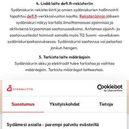
4. Lisää laite defi.fi-rekisteriin
Sydäniskurin rekisteröinti ja omien sydäniskurien hallinnointi
tapahtuu
defi.fi
-verkkosivuston kautta.
Rekisteröinnin
jälkeen
sydäniskuri näkyy kartalla ilmoittamassasi sijainnissa ja
aktiivisena kirjaaminasi saatavuusaikoina. Antamasi sijainti- ja
saatavuustiedot toimivat samalla myös 112 Suomi -sovelluksen
sydäniskuripaikannuksessa. Sydäniskurisi saatavuus voi pelastaa
jonkun hengen.
5. Tarkista laite määräajoin
Sydäniskurin akku ja elektrodit tulee tarkistaa ja vaihtaa
määräajoin. Tarkista määräajat laitteestasi.
Sydäniskuri tekee arjesta
sydänturvallisen
Suostumus
Yksityiskohdat
Tietoja
Sydämesi asialla - parempi palvelu evästeillä
Sydänturvallinen arki muodostuu ihmisten elvytysrohkeudesta