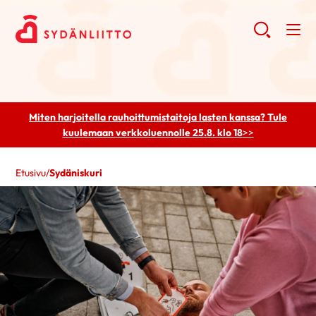
Miten harjoitella rauhoittumistaitoja lasten kanssa? Tule
kuulemaan
verkkoluennolle 25.8. klo 18
>>
Etusivu
/
Sydäniskuri