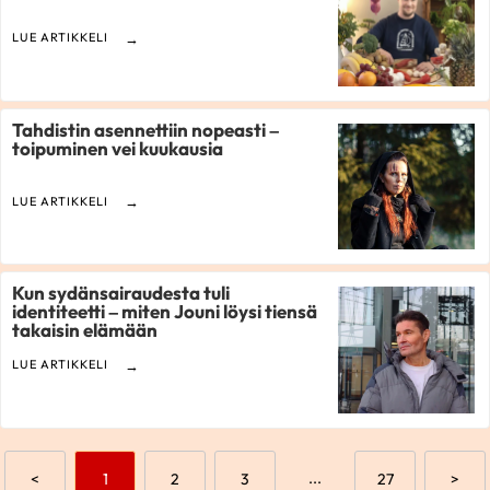
LUE ARTIKKELI
Tahdistin asennettiin nopeasti –
toipuminen vei kuukausia
LUE ARTIKKELI
Kun sydänsairaudesta tuli
identiteetti – miten Jouni löysi tiensä
takaisin elämään
LUE ARTIKKELI
Aikaisempi sivu
Mene sivulle
Mene sivulle
Mene sivulle
...
Mene sivulle
Seur
<
1
2
3
27
>