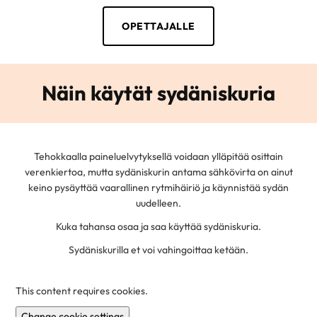
OPETTAJALLE
Näin käytät sydäniskuria
Tehokkaalla paineluelvytyksellä voidaan ylläpitää osittain
verenkiertoa, mutta sydäniskurin antama sähkövirta on ainut
keino pysäyttää vaarallinen rytmihäiriö ja käynnistää sydän
uudelleen.
Kuka tahansa osaa ja saa käyttää sydäniskuria.
Sydäniskurilla et voi vahingoittaa ketään.
This content requires cookies.
Change cookie settings