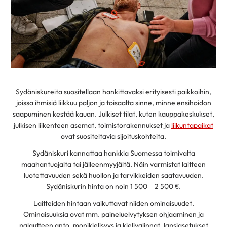
Sydäniskureita suositellaan hankittavaksi erityisesti paikkoihin,
joissa ihmisiä liikkuu paljon ja toisaalta sinne, minne ensihoidon
saapuminen kestää kauan. Julkiset tilat, kuten kauppakeskukset,
julkisen liikenteen asemat, toimistorakennukset ja
liikuntapaikat
ovat suositeltavia sijoituskohteita.
Sydäniskuri kannattaa hankkia Suomessa toimivalta
maahantuojalta tai jälleenmyyjältä. Näin varmistat laitteen
luotettavuuden sekä huollon ja tarvikkeiden saatavuuden.
Sydäniskurin hinta on noin 1 500 – 2 500 €.
Laitteiden hintaan vaikuttavat niiden ominaisuudet.
Ominaisuuksia ovat mm. paineluelvytyksen ohjaaminen ja
palautteen anto, monikielisyys ja kielivalinnat, lapsiasetukset