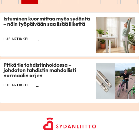
Istuminen kuormittaa myös sydäntä
– näin työpäivään saa lisää liikettä
LUE ARTIKKELI
Pitkä tie tahdistinhoidossa –
johdoton tahdistin mahdollisti
normaalin arjen
LUE ARTIKKELI