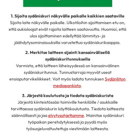
1. Sijoita sydäniskuri näkyvälle paikalle kaikkien saataville
Sijoita laite näkyvälle paikalle. Ulkotiloihin sijoittamisen etu on,
että aukioloajat eivät rajoita laitteen saatavuutta. Huomioi, että
ulos sijoittaminen edellyttää lämmitys- ja
jäähdytysominaisuuksilla varustettua sydäniskurikaappia.
2. Merkitse laitteen sijainti kansainvälisellä
sydäniskuritunnuksella
Varmista, että laitteen läheisyydessä on kansainvälinen
sydäniskuritunnus. Tunnustarroja myyvät useat
ensiaputarvikeliikkeet. Voit myös ladata tunnuksen
Sydänliiton
mediapankista
.
3. Järjestä koulutusta ja tiedota sydäniskurista
Järjestä kiinteistössäsi toimiville henkilöille / asukkaille
tarvittaessa sydäniskurin käyttökoulutusta. Tiedota laitteesta
säännöllisesti ja jaa
elvytysohjettamme
. Mainitse sydäniskuri
työpaikan perehdytyksessä ja pyydä myös
työsuojeluvaltuutettuja viestimään laitteesta.