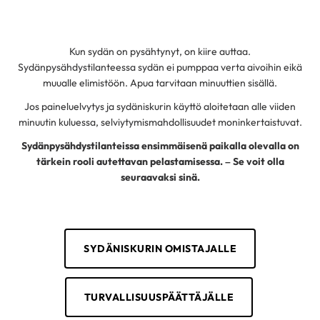
Kun sydän on pysähtynyt, on kiire auttaa.
Sydänpysähdystilanteessa sydän ei pumppaa verta aivoihin eikä
muualle elimistöön. Apua tarvitaan minuuttien sisällä.
Jos paineluelvytys ja sydäniskurin käyttö aloitetaan alle viiden
minuutin kuluessa, selviytymismahdollisuudet moninkertaistuvat.
Sydänpysähdystilanteissa ensimmäisenä paikalla olevalla on
tärkein rooli autettavan pelastamisessa. – Se voit olla
seuraavaksi sinä.
SYDÄNISKURIN OMISTAJALLE
TURVALLISUUSPÄÄTTÄJÄLLE