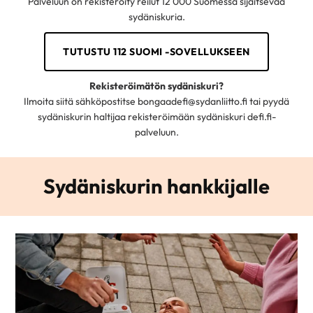
Palveluun on rekisteröity reilut 12 000 Suomessa sijaitsevaa
sydäniskuria.
TUTUSTU 112 SUOMI -SOVELLUKSEEN
Rekisteröimätön sydäniskuri?
Ilmoita siitä sähköpostitse bongaadefi@sydanliitto.fi tai pyydä
sydäniskurin haltijaa rekisteröimään sydäniskuri defi.fi-
palveluun.
Sydäniskurin hankkijalle