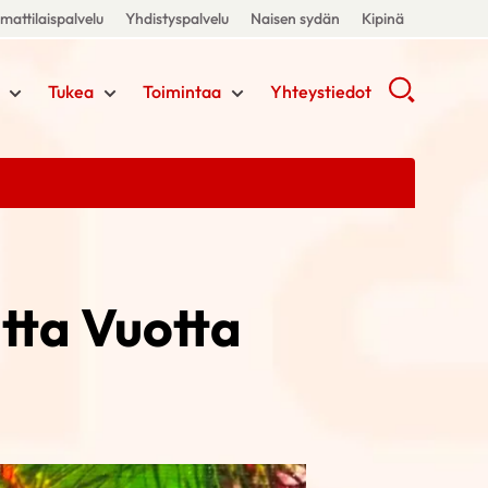
attilaispalvelu
Yhdistyspalvelu
Naisen sydän
Kipinä
Tukea
Toimintaa
Yhteystiedot
tta Vuotta