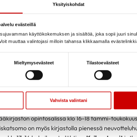
Yksityiskohdat
alvelu evästeillä
2024
Jaa sivu
Jaa Whatsapp
Jaa Fa
ujuvamman käyttökokemuksen ja sisältöä, joka sopii juuri sinul
.2024
oit muuttaa valintojasi milloin tahansa klikkaamalla evästelinkk
jäsenillemme ja perheille kuluvasta vuodesta! Sydän
Mieltymysevästeet
Tilastoevästeet
 Joulua ja Onnekasta Uutta Vuotta 2025!
 ensi vuonna uuden puheenjohtajan
Pirjo Anttosen
Vahvista valintani
tymiskokoukseen 7.1.2025.
Sydänkerho
kokoontuu 
ääkirjaston opintosalissa klo 16-18 tammi-toukokuu
iskatsomo on myös kirjastolla pienessä neuvottel