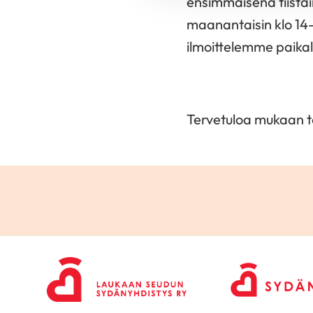
ensimmäisenä tiistai
maanantaisin klo 14-
ilmoittelemme paikall
Tervetuloa mukaan 