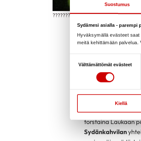
Suostumus
????????????
Sydämesi asialla - parempi p
Marketta Y-S
Julkaistu 17.12.
Hyväksymällä evästeet saat s
Päivitetty 19.12
meitä kehittämään palvelua. V
Suostumuksen valinta
Sydämellinen kiitos 
Välttämättömät evästeet
kaikille Rauhallista
Toimintamme jatkuu
Kiellä
kokoontuu järjestäy
torstaina Laukaan p
Sydänkahvilan
yhte