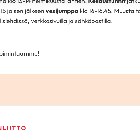
na klo 13-14 helmikuusta lähtien.
Keilaustunnit
jatk
15 ja sen jälkeen
vesijumppa
klo 16-16.45. Muusta 
islehdissä, verkkosivuilla ja sähköpostilla.
toimintaamme!