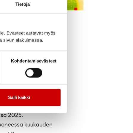
Tietoja
cebook
Jaa Twitter
Jaa Linkedin
Jaa Email
Jaa Print
le. Evästeet auttavat myös
iä sivun alakulmassa.
yhdistys toivottaa
Kohdentamisevästeet
johdolla. Hallitus
Salli kaikki
kuukauden
toisena
ssa 2025.
uhuoneessa kuukauden