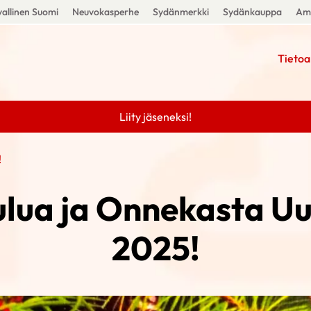
allinen Suomi
Neuvokasperhe
Sydänmerkki
Sydänkauppa
Amm
Tietoa
Liity jäseneksi!
!
lua ja Onnekasta Uu
2025!