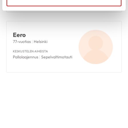
Eero
77-vuotias
|
Helsinki
KESKUSTELEN AIHEISTA
Pallolaajennus
|
Sepelvaltimotauti
Leila
63-vuotias
|
Ulvila
KESKUSTELEN AIHEISTA
Sydänsiirto
|
Synnynnäinen
sydänvika