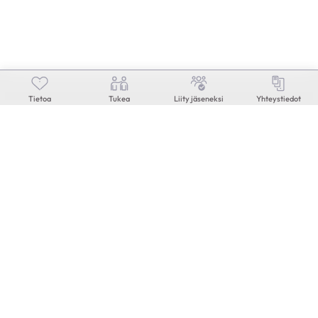
Anni
90-vuotias
|
Siilinjärvi
KESKUSTELEN AIHEISTA
Rytmihäiriöt
|
Vajaatoiminta
Tietoa
Tukea
Liity jäseneksi
Yhteystiedot
Risto
71-vuotias
|
Lappeenranta
KESKUSTELEN AIHEISTA
Ohitusleikkaus
|
Pallolaajennus
|
Sepelvaltimotauti
LATAA LISÄÄ