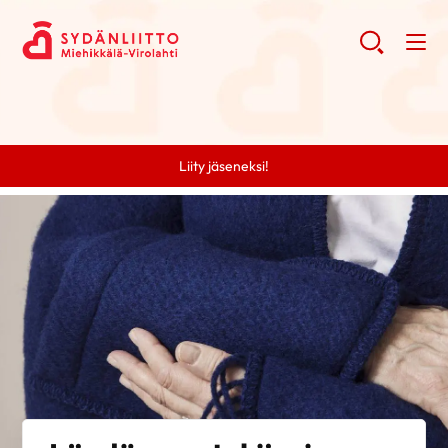
Liity jäseneksi!