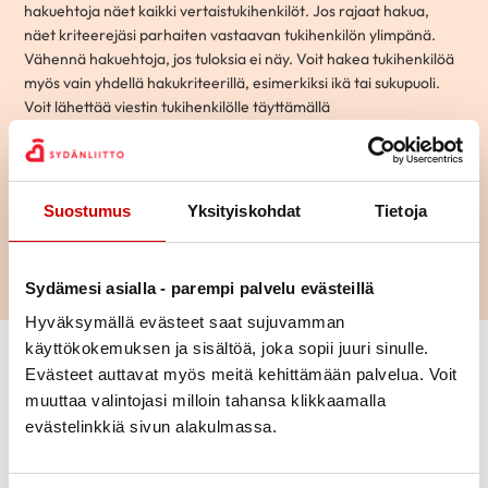
hakuehtoja näet kaikki vertaistukihenkilöt. Jos rajaat hakua,
näet kriteerejäsi parhaiten vastaavan tukihenkilön ylimpänä.
Vähennä hakuehtoja, jos tuloksia ei näy. Voit hakea tukihenkilöä
myös vain yhdellä hakukriteerillä, esimerkiksi ikä tai sukupuoli.
Voit lähettää viestin tukihenkilölle täyttämällä
yhteydenottolomakkeen. Osaan vertaistukijoista voit olla
yhteydessä myös puhelimitse tai sähköpostitse.
Suostumus
Yksityiskohdat
Tietoja
Hae
Sydämesi asialla - parempi palvelu evästeillä
Hyväksymällä evästeet saat sujuvamman
käyttökokemuksen ja sisältöä, joka sopii juuri sinulle.
Vaihda suodattimet
Evästeet auttavat myös meitä kehittämään palvelua. Voit
muuttaa valintojasi milloin tahansa klikkaamalla
Aihepiiri
evästelinkkiä sivun alakulmassa.
Mikko
70-vuotias
|
Kotka
Ikä